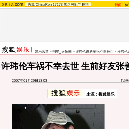
搜狐
ChinaRen
17173
焦点房地产
搜狗
新闻
-
体
娱乐频道
>
明星_娱乐圈
>
许玮伦遭遇车祸不幸身亡
>
许玮伦
许玮伦车祸不幸去世 生前好友张
2007年01月29日13:03
[
我来
来源：搜狐娱乐