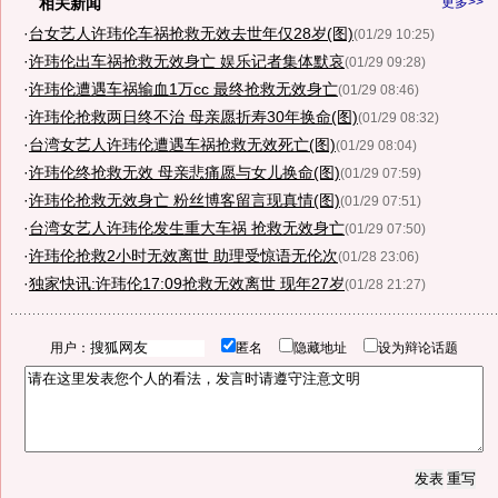
相关新闻
更多>>
·
台女艺人许玮伦车祸抢救无效去世年仅28岁(图)
(01/29 10:25)
·
许玮伦出车祸抢救无效身亡 娱乐记者集体默哀
(01/29 09:28)
·
许玮伦遭遇车祸输血1万cc 最终抢救无效身亡
(01/29 08:46)
·
许玮伦抢救两日终不治 母亲愿折寿30年换命(图)
(01/29 08:32)
·
台湾女艺人许玮伦遭遇车祸抢救无效死亡(图)
(01/29 08:04)
·
许玮伦终抢救无效 母亲悲痛愿与女儿换命(图)
(01/29 07:59)
·
许玮伦抢救无效身亡 粉丝博客留言现真情(图)
(01/29 07:51)
·
台湾女艺人许玮伦发生重大车祸 抢救无效身亡
(01/29 07:50)
·
许玮伦抢救2小时无效离世 助理受惊语无伦次
(01/28 23:06)
·
独家快讯:许玮伦17:09抢救无效离世 现年27岁
(01/28 21:27)
用户：
匿名
隐藏地址
设为辩论话题