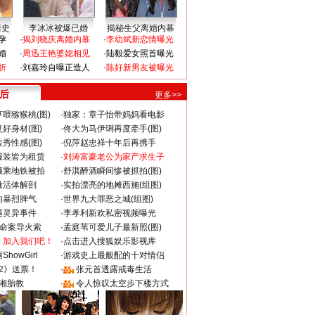
情史
李冰冰被爆已婚
揭秘生父离婚内幕
孕
·
揭刘晓庆离婚内幕
·
李幼斌新恋情曝光
婚
·
周迅王艳婆媳相见
·
陆毅爱女照首曝光
折
·
刘嘉玲自曝正造人
·
陈好新男友被曝光
 后
更多>>
喂猕猴桃(图)
·
独家：章子怡带妈妈看电影
好身材(图)
·
佟大为马伊琍再度牵手(图)
秀性感(图)
·
倪萍赵忠祥十年后再携手
服装皆为租赁
·
刘涛富豪老公为家产求生子
颜乘地铁被拍
·
舒淇醉酒瞬间惨被抓拍(图)
做活体解剖
·
实拍漂亮的地摊西施(组图)
的暴烈脾气
·
世界九大罪恶之城(组图)
遇灵异事件
·
李孝利新欢私密视频曝光
成命案导火索
·
孟庭苇可爱儿子最新照(图)
：加入我们吧！
·
点击进入搜狐娱乐影视库
howGirl
·
游戏史上最般配的十对情侣
2》送票！
·
张元首透露戒毒生活
湘胎教
·
令人惊叹太空步下楼方式