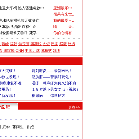
生重大车祸 陷入昏迷急救中
亚洲娱乐中..
儒果有来世..
许玮伦车祸抢救无效身亡
我的最爱－..
车祸 头颅出血有生命...
嗨－－－天..
爱捶墙拿刀割手 死字...
你的心情有..
运
珠峰
福娃
母亲节
印花税
火炬
日本
赵薇
外遇
希
谢霆锋
CNN
中国足球
张柏芝
姚明
说 吧
更多>>
牛振华
|
张雨生
|
香妃