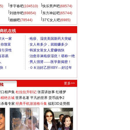
5)
李宇春吧
(104510)
快乐男声吧
(68574)
刘德华吧
(69854)
东方神起吧
(65744)
婚姻吧
(78544)
37℃女人吧
(6985)
商机在线
更多>>
对口相声集
杜拉拉升职记
张震讲故事
红楼梦
-精绝古城
世界名著
平凡的世界
货币战争2
毒杀毒专家
经典手机游游格斗集
福彩3D走势图