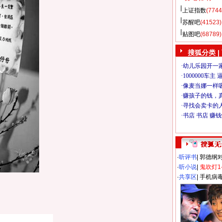
上证指数
(7744
苏醒吧
(41523)
贴图吧
(68789)
搜狐分类
|
·
听评书
|
郭德纲
·
听小说
|
鬼吹灯1
·
共享区
|
手机病