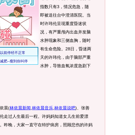
指数只有3，情况危急，随
即被送往台中澄清医院。当
时许玮伦呈现重度昏迷状
况，有严重颅内出血并发脑
水肿现象和三侧血胸，随时
有生命危险。28日，昏迷两
天的许玮伦，由于脑部严重
水肿，导致血氧浓度急剧下
依晨
(
林依晨新闻
,
林依晨音乐
,
林依晨说吧
)
、张善
伦走过人生最后一程。许妈妈知道女儿生前爱漂
。昨晚，大家一直守在特护病房，照顾悲伤的许妈