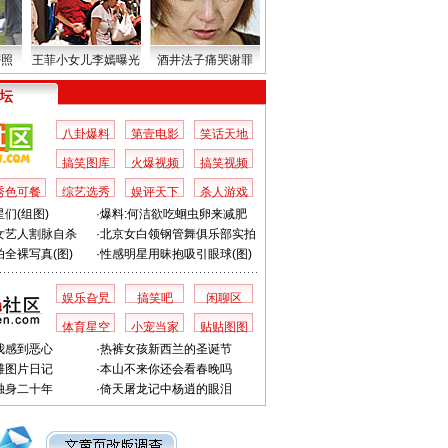
密照
王菲小女儿李嫣曝光
酒井法子痛哭谢罪
 坛
八卦爆料
第壹电影
笑话天地
搞笑图库
火爆视频
搞笑视频
秀色可餐
综艺选秀
娱评天下
杀人游戏
们(组图)
·
爆料:何洁欲吃蛔虫卵来减肥
女艺人割脉自杀
·
北京女白领钢管舞俱乐部实拍
全裸写真(图)
·
性感明星用昧抱吸引眼球(图)
娱乐旮旯
搞笑吧
闲聊区
体育星空
小宠当家
贴贴图图
我感到恶心
·
热裤女孩新西兰的圣诞节
滩图片日记
·
本山不来你还会看春晚吗
独身二十年
·
倚天屠龙记中杨逍的眼泪