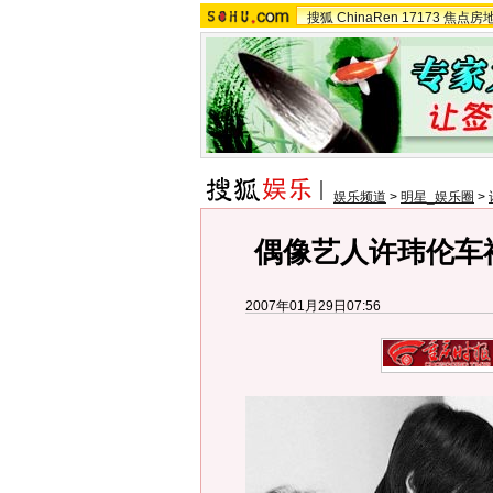
搜狐
ChinaRen
17173
焦点房
娱乐频道
>
明星_娱乐圈
>
偶像艺人许玮伦车
2007年01月29日07:56