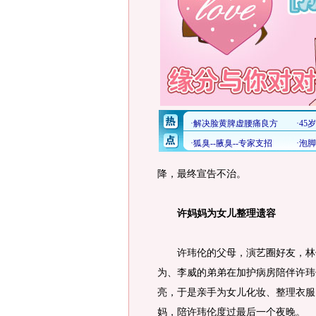
降，最终宣告不治。
许妈妈为女儿整理遗容
许玮伦的父母，演艺圈好友，林
为、李威的弟弟在加护病房陪伴许玮
亮，于是亲手为女儿化妆、整理衣服
妈，陪许玮伦度过最后一个夜晚。