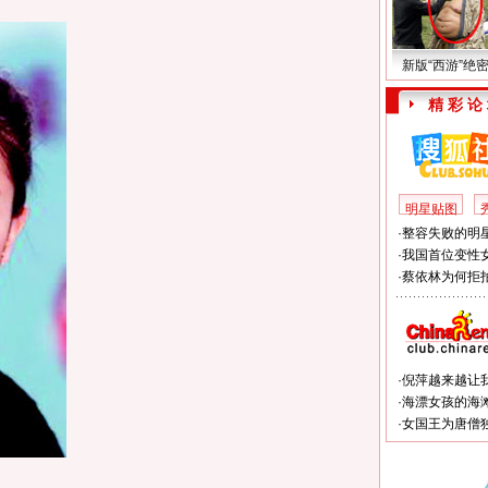
新版“西游”绝
精 彩 论
明星贴图
·
整容失败的明星
·
我国首位变性
·
蔡依林为何拒拍
·
倪萍越来越让
·
海漂女孩的海
·
女国王为唐僧