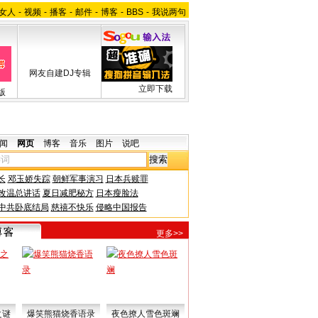
女人
-
视频
-
播客
-
邮件
-
博客
-
BBS
-
我说两句
网友自建DJ专辑
立即下载
版
闻
网页
博客
音乐
图片
说吧
长
邓玉娇失踪
朝鲜军事演习
日本兵赎罪
改温总讲话
夏日减肥秘方
日本瘦脸法
中共卧底结局
慈禧不快乐
侵略中国报告
更多>>
之谜
爆笑熊猫烧香语录
夜色撩人雪色斑斓