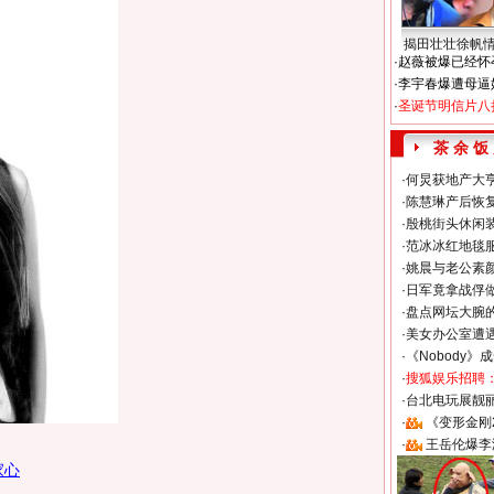
揭田壮壮徐帆
·
赵薇被爆已经怀
·
李宇春爆遭母逼
·
圣诞节明信片八
茶 余 饭
·
何炅获地产大亨
·
陈慧琳产后恢复
·
殷桃街头休闲装
·
范冰冰红地毯
·
姚晨与老公素
·
日军竟拿战俘
·
盘点网坛大腕
·
美女办公室遭
·
《Nobody》
·
搜狐娱乐招聘
·
台北电玩展靓丽S
·
《变形金刚
·
王岳伦爆李
家心