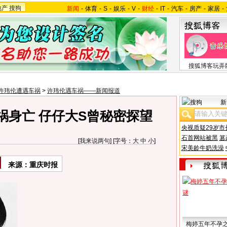
地产
搜狗
新闻
-
体育
-
S
-
娱乐
-
V
-
财经
-
IT
-
汽车
-
房产
-
家居
-
搜狐博客玩弄
许玮伦遭遇车祸
>
许玮伦遇车祸——新闻报道
新
祸身亡 仔仔大S曾秘密探望
央视质疑29岁市
石首网站被黑
篡
[
我来说两句
] [字号：
大
中
小
]
宋美龄牛奶洗澡
来源：重庆时报
梅婷五年不孕