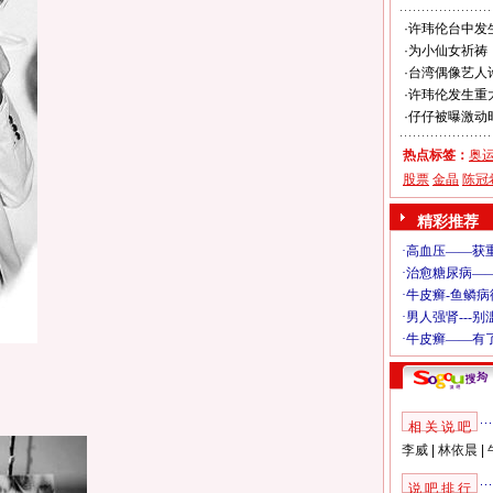
·
许玮伦台中发
·
为小仙女祈祷
·
台湾偶像艺人
·
许玮伦发生重大
·
仔仔被曝激动时
热点标签：
奥
股票
金晶
陈冠
精彩推荐
相 关 说 吧
李威
|
林依晨
|
说 吧 排 行