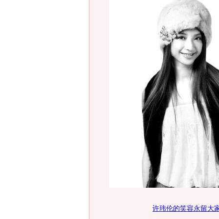
许玮伦的笑容永留大