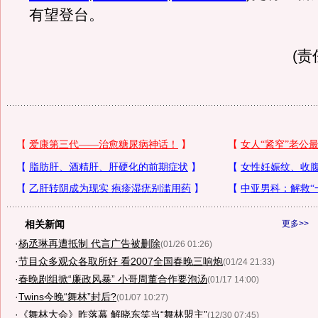
有望登台。
(责
相关新闻
更多>>
·
杨丞琳再遭抵制 代言广告被删除
(01/26 01:26)
·
节目众多观众各取所好 看2007全国春晚三响炮
(01/24 21:33)
·
春晚剧组掀“廉政风暴” 小哥周董合作要泡汤
(01/17 14:00)
·
Twins今晚“舞林”封后?
(01/07 10:27)
·
《舞林大会》昨落幕 解晓东笑当“舞林盟主”
(12/30 07:45)