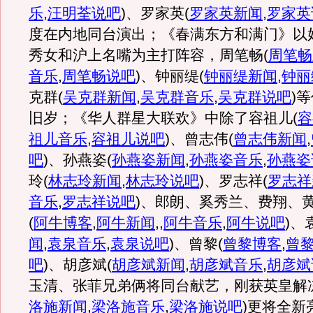
乐
,
汪明荃说吧
)
、罗家英
(
罗家英新闻
,
罗家英
度在内地同台演出；《春满东方和满门》以
秀女和沪上名嘴为主打阵容，周笔畅
(
周笔畅
音乐
,
周笔畅说吧
)
、钟丽缇
(
钟丽缇新闻
,
钟丽
克群
(
吴克群新闻
,
吴克群音乐
,
吴克群说吧
)
等
旧岁；《华人群星大联欢》中除了容祖儿
(
容
祖儿音乐
,
容祖儿说吧
)
、曾志伟
(
曾志伟新闻
,
吧
)
、孙燕姿
(
孙燕姿新闻
,
孙燕姿音乐
,
孙燕姿
玲
(
林志玲新闻
,
林志玲说吧
)
、罗志祥
(
罗志祥
音乐
,
罗志祥说吧
)
、郎朗、奚秀兰、费翔、
(
阿牛博客
,
阿牛新闻
,,
阿牛音乐
,
阿牛说吧
)
、
闻
,
袁泉音乐
,
袁泉说吧
)
、曾黎
(
曾黎博客
,
曾
吧
)
、胡彦斌
(
胡彦斌新闻
,
胡彦斌音乐
,
胡彦斌
玉清、张菲兄弟俩将同台献艺，刚获英皇解
洛施新闻
,
梁洛施音乐
,
梁洛施说吧
)
更将全新