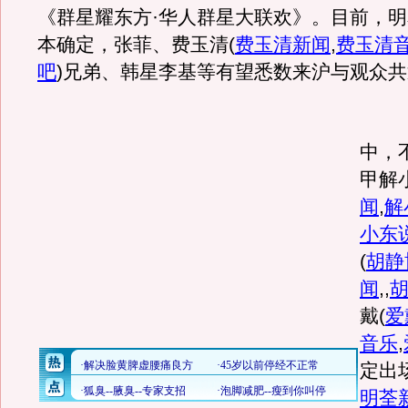
《群星耀东方·华人群星大联欢》。目前，
本确定，张菲、费玉清
(
费玉清新闻
,
费玉清
吧
)
兄弟、韩星李基等有望悉数来沪与观众共
《
中，
甲解
闻
,
解
小东
(
胡静
闻
,,
戴
(
爱
音乐
,
定出
明荃