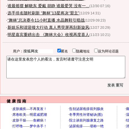
·
谁最摇摆 解晓东 爱戴 胡静 谁最爱哭 没有一...
(12/30 07:16)
·
选手排名随时刷新 “舞林”13星将决“盟主”
(12/29 14:31)
·
“舞林”总决赛今11小时直播 水晶舞鞋引暗战
(12/29 09:23)
·
新娱乐和谐迎接大行动 真人秀荧屏再刮新旋风
(12/27 20:29)
·
明星嘉宾重磅出击 《舞林大会》收视再度喜人
(11/23 10:21)
用户：
匿名
隐藏地址
设为辩论话题
健 康 指 南