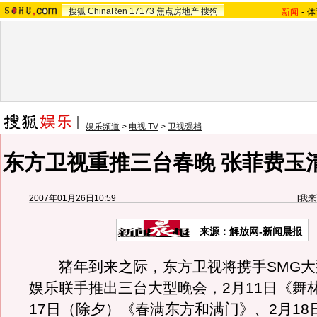
搜狐
ChinaRen
17173
焦点房地产
搜狗
新闻
-
体
娱乐频道
>
电视 TV
>
卫视强档
东方卫视重推三台春晚 张菲费玉
2007年01月26日10:59
[
我来
来源：解放网-新闻晨报
猪年到来之际，东方卫视将携手SMG大
娱乐联手推出三台大型晚会，2月11日《舞
17日（除夕）《春满东方和满门》、2月18