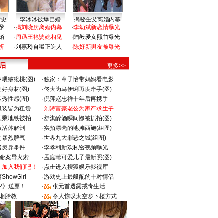
情史
李冰冰被爆已婚
揭秘生父离婚内幕
孕
·
揭刘晓庆离婚内幕
·
李幼斌新恋情曝光
婚
·
周迅王艳婆媳相见
·
陆毅爱女照首曝光
折
·
刘嘉玲自曝正造人
·
陈好新男友被曝光
 后
更多>>
喂猕猴桃(图)
·
独家：章子怡带妈妈看电影
好身材(图)
·
佟大为马伊琍再度牵手(图)
秀性感(图)
·
倪萍赵忠祥十年后再携手
服装皆为租赁
·
刘涛富豪老公为家产求生子
颜乘地铁被拍
·
舒淇醉酒瞬间惨被抓拍(图)
做活体解剖
·
实拍漂亮的地摊西施(组图)
的暴烈脾气
·
世界九大罪恶之城(组图)
遇灵异事件
·
李孝利新欢私密视频曝光
成命案导火索
·
孟庭苇可爱儿子最新照(图)
：加入我们吧！
·
点击进入搜狐娱乐影视库
howGirl
·
游戏史上最般配的十对情侣
2》送票！
·
张元首透露戒毒生活
湘胎教
·
令人惊叹太空步下楼方式