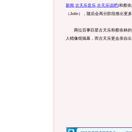
新闻
,
古天乐音乐
,
古天乐说吧
)
和蔡依
（Jolin），随后会再分阶段推出更
两位百事巨星古天乐和蔡依林的全
人蜡像馆揭幕，而古天乐更会亲自出