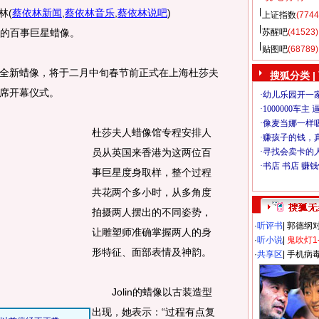
林
(
蔡依林新闻
,
蔡依林音乐
,
蔡依林说吧
)
上证指数
(7744
多的百事巨星蜡像。
苏醒吧
(41523)
贴图吧
(68789)
新蜡像，将于二月中旬春节前正式在上海杜莎夫
搜狐分类
|
席开幕仪式。
杜莎夫人蜡像馆专程安排人
员从英国来香港为这两位百
事巨星度身取样，整个过程
共花两个多小时，从多角度
拍摄两人摆出的不同姿势，
·
听评书
|
郭德纲
让雕塑师准确掌握两人的身
·
听小说
|
鬼吹灯1
形特征、面部表情及神韵。
·
共享区
|
手机病
Jolin的蜡像以古装造型
出现，她表示：“过程有点复