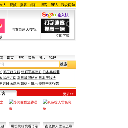
女人
-
视频
-
播客
-
邮件
-
博客
-
BBS
-
我说两句
网友自建DJ专辑
立即下载
版
闻
网页
博客
音乐
图片
说吧
长
邓玉娇失踪
朝鲜军事演习
日本兵赎罪
改温总讲话
夏日减肥秘方
日本瘦脸法
中共卧底结局
慈禧不快乐
侵略中国报告
更多>>
之谜
爆笑熊猫烧香语录
夜色撩人雪色斑斓