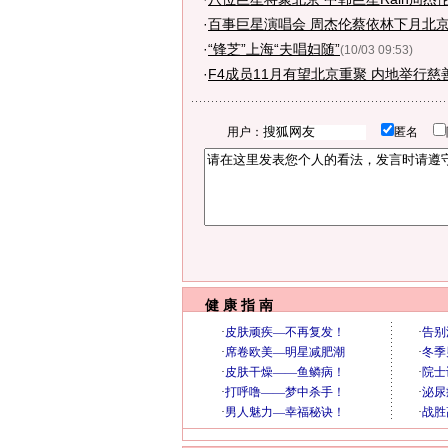
·
百事巨星演唱会 周杰伦蔡依林下月北京
·
“锋芝”上海“夫唱妇随”
(10/03 09:53)
·
F4成员11月有望北京重聚 内地举行慈
用户：
匿名
健 康 指 南