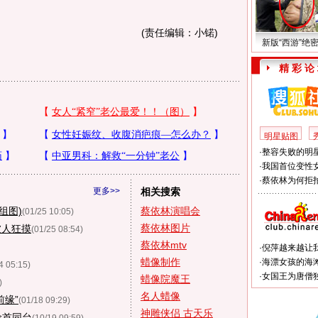
(责任编辑：小锘)
新版“西游”绝
精 彩 论
明星贴图
·
整容失败的明星
·
我国首位变性
·
蔡依林为何拒拍
更多>>
相关搜索
组图)
蔡依林演唱会
(01/25 10:05)
蔡依林图片
被人狂摸
(01/25 08:54)
蔡依林mtv
·
倪萍越来越让
蜡像制作
·
海漂女孩的海
4 05:15)
·
女国王为唐僧
蜡像院魔王
)
名人蜡像
前缘”
(01/18 09:29)
神雕侠侣 古天乐
伦首同台