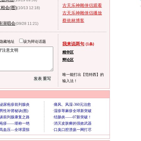
(10/19 09:59)
古天乐神雕侠侣观看
相会(图)
(10/13 12:18)
古天乐神雕侠侣播放
蔡依林博客
善演唱会
(09/28 11:21)
隐藏地址
设为辩论话题
我来说两句
(1条)
精华区
辩论区
唯一能打出【范特西】的
输入法！