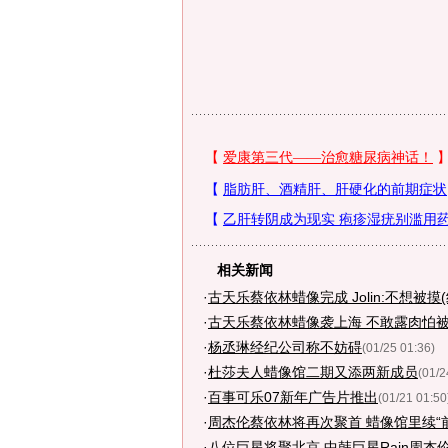
相关新闻
·
古天乐蔡依林蜡像完成 Jolin:不想被摸(
·
古天乐蔡依林蜡像袭上海 不敢露肉怕
·
杨丞琳经纪公司称不妨碍
(01/25 01:36)
·
杜莎夫人蜡像馆二期又添两新成员
(01/2
·
百事可乐07新年广告片推出
(01/21 01:50
·
周杰伦蔡依林将再次聚首 蜡像馆里续“
·
八位巨星将聚北京 中韩巨星Rain周杰