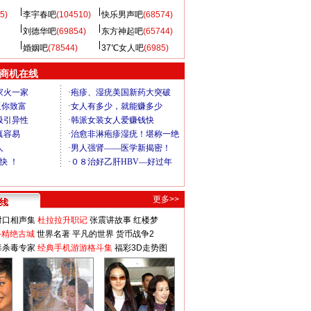
5)
李宇春吧
(104510)
快乐男声吧
(68574)
刘德华吧
(69854)
东方神起吧
(65744)
婚姻吧
(78544)
37℃女人吧
(6985)
商机在线
更多>>
对口相声集
杜拉拉升职记
张震讲故事
红楼梦
-精绝古城
世界名著
平凡的世界
货币战争2
毒杀毒专家
经典手机游游格斗集
福彩3D走势图