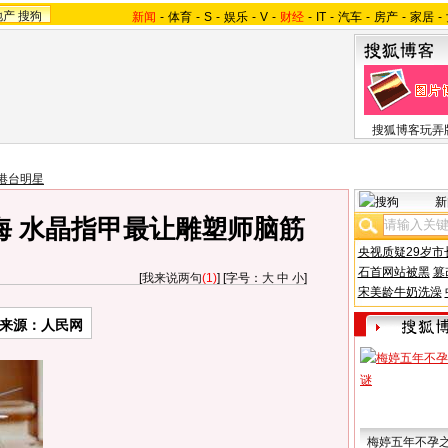
地产
搜狗
新闻
-
体育
-
S
-
娱乐
-
V
-
财经
-
IT
-
汽车
-
房产
-
家居
-
搜狐博客玩弄
港台明星
新
海 水晶指甲最让雕塑师脑筋
央视质疑29岁市
石首网站被黑
篡
[
我来说两句
(1)
] [字号：
大
中
小
]
宋美龄牛奶洗澡
来源：人民网
梅婷五年不孕