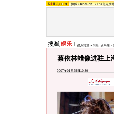
搜狐
ChinaRen
17173
焦点房
娱乐频道
>
明星_娱乐圈
>
蔡依林蜡像进驻上
2007年01月25日10:39