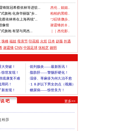
谢霆锋陈冠希蔡依林等进驻...
杰伦，姐姐..
式旗袍 化身华丽版"乡...
柏柏的黑暗..
蔡依林将在上海再续“...
づ綄镁儛歩..
蜡像馆
谢霆锋的Ｂ..
式旗袍 有望与周杰...
｜｜杰伦影..
运
珠峰
福娃
母亲节
印花税
火炬
日本
赵薇
外遇
希
谢霆锋
CNN
中国足球
张柏芝
姚明
说 吧
更多>>
|
杜莎