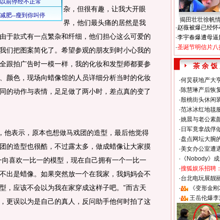
杂，但很有趣，让我大开眼
揭田壮壮徐帆
界，他们最头痛的居然是我
·
赵薇被爆已经怀
由于款式有一点繁杂和纤细，他们担心这么可爱的
·
李宇春爆遭母逼
·
圣诞节明信片八
我们把图案简化了。希望参观的朋友到时小心我的
全跟拍广告时一模一样，我的化妆和发型师都要参
茶 余 饭
、颜色，现场向蜡像馆的人员详细分析当时的化妆
·
何炅获地产大亨
·
陈慧琳产后恢复
同的动作与表情，足足做了两小时，差点真的变了
·
殷桃街头休闲装
·
范冰冰红地毯
·
姚晨与老公素
·
日军竟拿战俘
，他表示，原本也想做马戏团的造型，最后他觉得
·
盘点网坛大腕
团的造型也很酷，不过露太多，做成蜡像让大家摸
·
美女办公室遭
·
《Nobody》
一向喜欢一比一的模型，现在自己拥有一个一比一
·
搜狐娱乐招聘
不出是蜡像。如果突然放一个在我家，我妈妈会不
·
台北电玩展靓丽S
型，应该不会以为我在家穿成这样子吧。”而古天
·
《变形金刚
·
王岳伦爆李
，更误以为是自己的真人，反问助手他何时拍了这