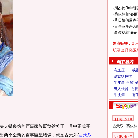
·
周杰伦Rain
·
蔡依林着"春丽"
·
昔日情侣周杰伦
·
百事巨星杀入
·
蔡依林着“春丽”
热点标签：
奥
股票
金晶
陈冠
精彩推荐
相 关 说 吧
人蜡像馆的百事家族展览馆将于二月中正式开
古天乐
|
蔡依林
出两个全新的百事巨星蜡像，就是古天乐
(
古天乐
说 吧 排 行