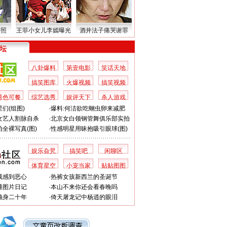
密照
王菲小女儿李嫣曝光
酒井法子痛哭谢罪
 坛
八卦爆料
第壹电影
笑话天地
搞笑图库
火爆视频
搞笑视频
秀色可餐
综艺选秀
娱评天下
杀人游戏
们(组图)
·
爆料:何洁欲吃蛔虫卵来减肥
女艺人割脉自杀
·
北京女白领钢管舞俱乐部实拍
全裸写真(图)
·
性感明星用昧抱吸引眼球(图)
娱乐旮旯
搞笑吧
闲聊区
体育星空
小宠当家
贴贴图图
我感到恶心
·
热裤女孩新西兰的圣诞节
滩图片日记
·
本山不来你还会看春晚吗
独身二十年
·
倚天屠龙记中杨逍的眼泪