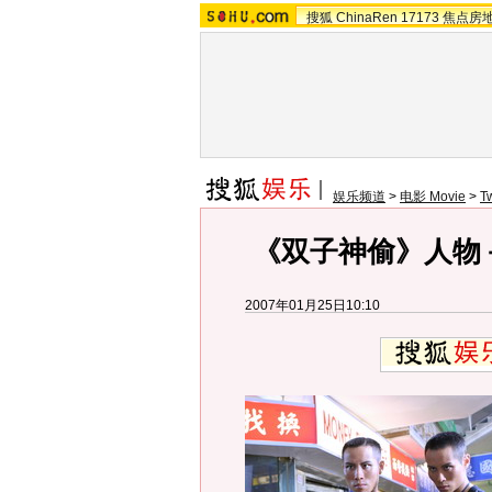
搜狐
ChinaRen
17173
焦点房
娱乐频道
>
电影 Movie
>
T
《双子神偷》人物
2007年01月25日10:10