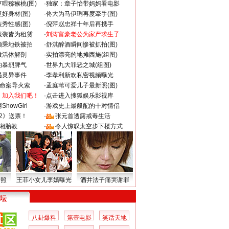
喂猕猴桃(图)
·
独家：章子怡带妈妈看电影
好身材(图)
·
佟大为马伊琍再度牵手(图)
秀性感(图)
·
倪萍赵忠祥十年后再携手
服装皆为租赁
·
刘涛富豪老公为家产求生子
颜乘地铁被拍
·
舒淇醉酒瞬间惨被抓拍(图)
做活体解剖
·
实拍漂亮的地摊西施(组图)
的暴烈脾气
·
世界九大罪恶之城(组图)
遇灵异事件
·
李孝利新欢私密视频曝光
成命案导火索
·
孟庭苇可爱儿子最新照(图)
：加入我们吧！
·
点击进入搜狐娱乐影视库
howGirl
·
游戏史上最般配的十对情侣
2》送票！
·
张元首透露戒毒生活
湘胎教
·
令人惊叹太空步下楼方式
密照
王菲小女儿李嫣曝光
酒井法子痛哭谢罪
 坛
八卦爆料
第壹电影
笑话天地