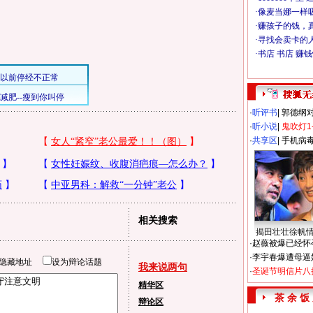
·
听评书
|
郭德纲
·
听小说
|
鬼吹灯1
·
共享区
|
手机病
相关搜索
揭田壮壮徐帆
·
赵薇被爆已经怀
·
李宇春爆遭母逼
隐藏地址
设为辩论话题
我来说两句
·
圣诞节明信片八
精华区
茶 余 饭
辩论区