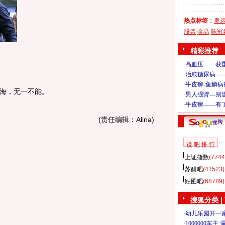
热点标签：
奥
股票
金晶
陈冠
精彩推荐
海，无一不能。
(责任编辑：Alina)
说 吧 排 行
上证指数
(7744
苏醒吧
(41523)
贴图吧
(68789)
搜狐分类
|