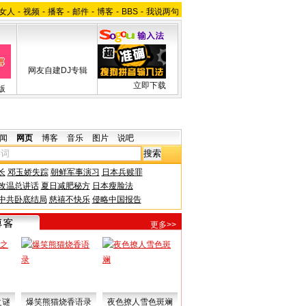
女人
-
视频
-
播客
-
邮件
-
博客
-
BBS
-
我说两句
网友自建DJ专辑
立即下载
版
闻
网页
博客
音乐
图片
说吧
长
邓玉娇失踪
朝鲜军事演习
日本兵赎罪
改温总讲话
夏日减肥秘方
日本瘦脸法
中共卧底结局
慈禧不快乐
侵略中国报告
更多>>
之谜
爆笑熊猫烧香语录
夜色撩人雪色斑斓