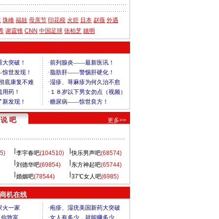
运
珠峰
福娃
母亲节
印花税
火炬
日本
赵薇
外遇
希
谢霆锋
CNN
中国足球
张柏芝
姚明
说 吧
更多>>
5)
李宇春吧
(104510)
快乐男声吧
(68574)
刘德华吧
(69854)
东方神起吧
(65744)
婚姻吧
(78544)
37℃女人吧
(6985)
商机在线