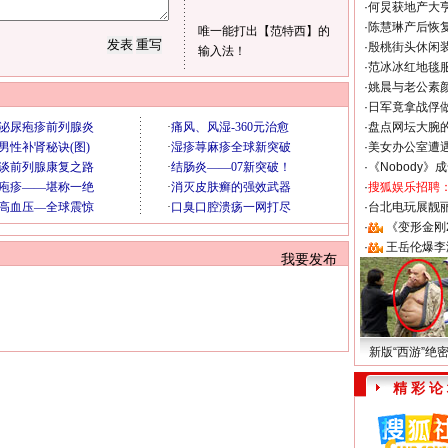
·
何炅获地产大亨
·
陈慧琳产后恢复
唯一能打出【范特西】的
·
殷桃街头休闲装
输入法！
·
范冰冰红地毯
·
姚晨与老公素
·
日军竟拿战俘
·
盘点网坛大腕
·
美女办公室遭
·
《Nobody》
·
搜狐娱乐招聘
·
台北电玩展靓丽S
·
《变形金刚
·
王岳伦爆李
我要发布
新版“西游”绝
精 彩 论