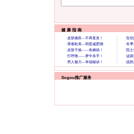
健 康 指 南
Sogou推广服务