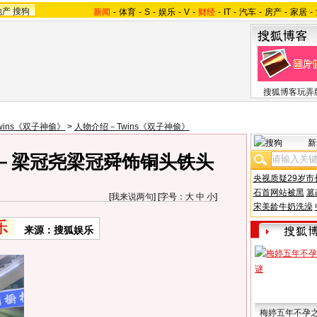
地产
搜狗
新闻
-
体育
-
S
-
娱乐
-
V
-
财经
-
IT
-
汽车
-
房产
-
家居
-
搜狐博客玩弄
wins《双子神偷》
>
人物介绍－Twins《双子神偷》
新
－梁冠尧梁冠舜饰铜头铁头
央视质疑29岁市
石首网站被黑
篡
[
我来说两句
] [字号：
大
中
小
]
宋美龄牛奶洗澡
来源：搜狐娱乐
梅婷五年不孕