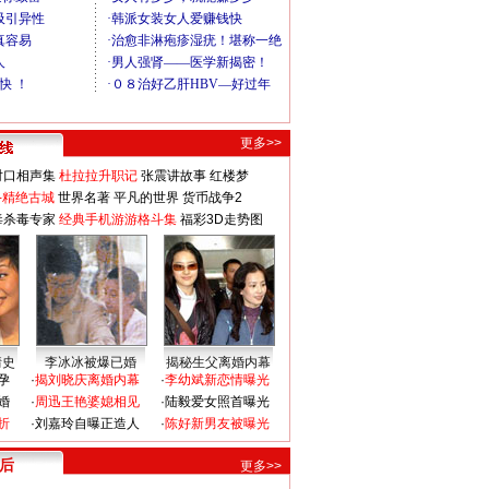
更多>>
对口相声集
杜拉拉升职记
张震讲故事
红楼梦
-精绝古城
世界名著
平凡的世界
货币战争2
毒杀毒专家
经典手机游游格斗集
福彩3D走势图
情史
李冰冰被爆已婚
揭秘生父离婚内幕
孕
·
揭刘晓庆离婚内幕
·
李幼斌新恋情曝光
婚
·
周迅王艳婆媳相见
·
陆毅爱女照首曝光
折
·
刘嘉玲自曝正造人
·
陈好新男友被曝光
 后
更多>>