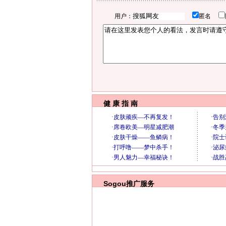
用户：
匿名
健 康 指 南
Sogou推广服务