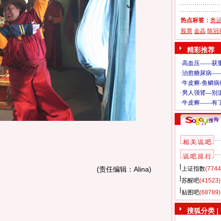
热点标签：
奥
股票
金晶
陈冠
精彩推荐
相 关 说 吧
说 吧 排 行
(责任编辑：Alina)
上证指数
(7744
苏醒吧
(41523)
贴图吧
(68789)
搜狐分类
|