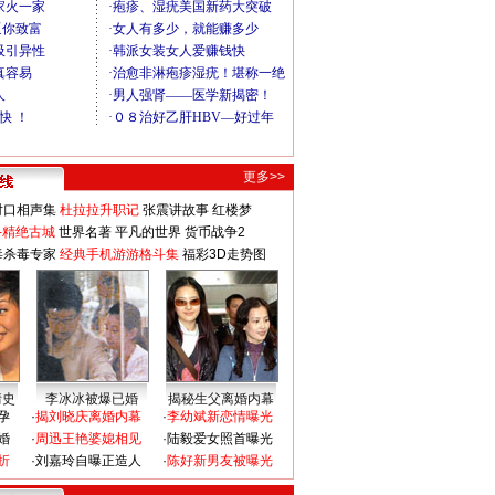
更多>>
对口相声集
杜拉拉升职记
张震讲故事
红楼梦
-精绝古城
世界名著
平凡的世界
货币战争2
毒杀毒专家
经典手机游游格斗集
福彩3D走势图
情史
李冰冰被爆已婚
揭秘生父离婚内幕
孕
·
揭刘晓庆离婚内幕
·
李幼斌新恋情曝光
婚
·
周迅王艳婆媳相见
·
陆毅爱女照首曝光
折
·
刘嘉玲自曝正造人
·
陈好新男友被曝光