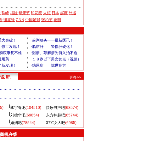
运
珠峰
福娃
母亲节
印花税
火炬
日本
赵薇
外遇
希
谢霆锋
CNN
中国足球
张柏芝
姚明
说 吧
更多>>
5)
李宇春吧
(104510)
快乐男声吧
(68574)
刘德华吧
(69854)
东方神起吧
(65744)
婚姻吧
(78544)
37℃女人吧
(6985)
商机在线