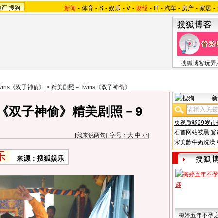
地产
搜狗
新闻
-
体育
-
S
-
娱乐
-
V
-
财经
-
IT
-
汽车
-
房产
-
家居
-
搜狐博客玩弄
wins《双子神偷》
>
精美剧照－Twins《双子神偷》
新
影《双子神偷》精美剧照－9
央视质疑29岁市
石首网站被黑
篡
[
我来说两句
] [字号：
大
中
小
]
宋美龄牛奶洗澡
来源：搜狐娱乐
梅婷五年不孕