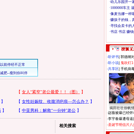
·
听评书
|
郭德纲
·
听小说
|
鬼吹灯1
·
共享区
|
手机病
揭田壮壮徐帆
·
赵薇被爆已经怀
·
李宇春爆遭母逼
·
圣诞节明信片八
相关搜索