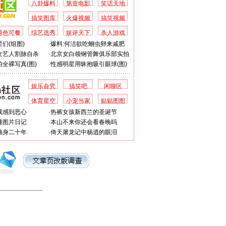
八卦爆料
第壹电影
笑话天地
搞笑图库
火爆视频
搞笑视频
秀色可餐
综艺选秀
娱评天下
杀人游戏
们(组图)
·
爆料:何洁欲吃蛔虫卵来减肥
女艺人割脉自杀
·
北京女白领钢管舞俱乐部实拍
全裸写真(图)
·
性感明星用昧抱吸引眼球(图)
娱乐旮旯
搞笑吧
闲聊区
体育星空
小宠当家
贴贴图图
我感到恶心
·
热裤女孩新西兰的圣诞节
滩图片日记
·
本山不来你还会看春晚吗
独身二十年
·
倚天屠龙记中杨逍的眼泪