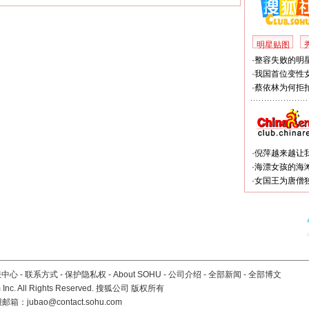
明星贴图
·
整容失败的明星
·
我国首位变性
·
蔡依林为何拒拍
·
倪萍越来越让
·
海漂女孩的海
·
女国王为唐僧
服中心
-
联系方式
-
保护隐私权
-
About SOHU
-
公司介绍
-
全部新闻
-
全部博文
Inc. All Rights Reserved. 搜狐公司
版权所有
报邮箱：
jubao@contact.sohu.com