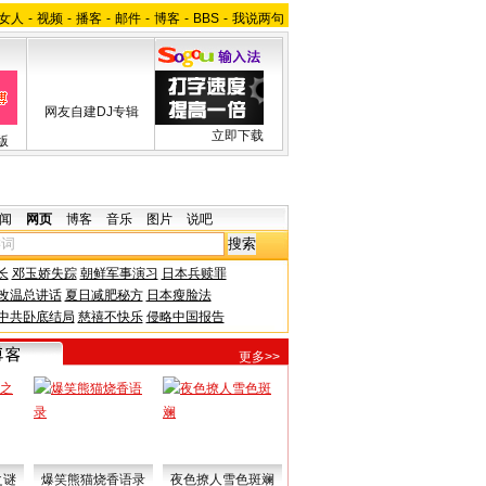
女人
-
视频
-
播客
-
邮件
-
博客
-
BBS
-
我说两句
网友自建DJ专辑
立即下载
版
闻
网页
博客
音乐
图片
说吧
长
邓玉娇失踪
朝鲜军事演习
日本兵赎罪
改温总讲话
夏日减肥秘方
日本瘦脸法
中共卧底结局
慈禧不快乐
侵略中国报告
更多>>
之谜
爆笑熊猫烧香语录
夜色撩人雪色斑斓