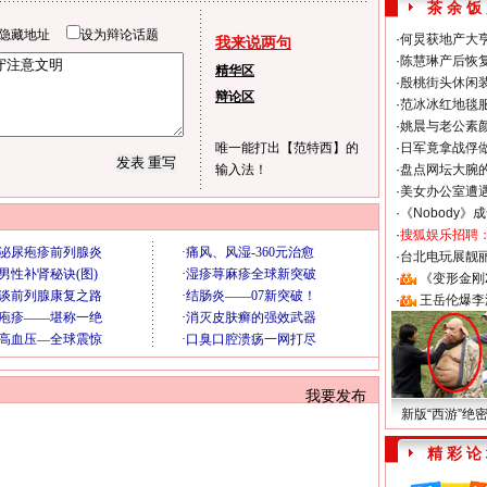
茶 余 饭
隐藏地址
设为辩论话题
·
何炅获地产大亨
我来说两句
·
陈慧琳产后恢复
精华区
·
殷桃街头休闲装
辩论区
·
范冰冰红地毯
·
姚晨与老公素
唯一能打出【范特西】的
·
日军竟拿战俘
输入法！
·
盘点网坛大腕
·
美女办公室遭
·
《Nobody》
·
搜狐娱乐招聘
·
台北电玩展靓丽S
·
《变形金刚
·
王岳伦爆李
我要发布
新版“西游”绝
精 彩 论