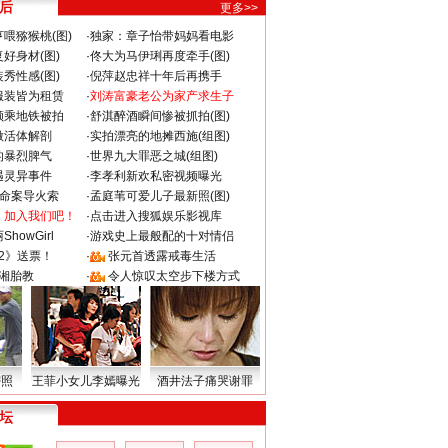
 后
更多>>
喂猕猴桃(图)
·
独家：章子怡带妈妈看电影
好身材(图)
·
佟大为马伊琍再度牵手(图)
秀性感(图)
·
倪萍赵忠祥十年后再携手
服装皆为租赁
·
刘涛富豪老公为家产求生子
颜乘地铁被拍
·
舒淇醉酒瞬间惨被抓拍(图)
做活体解剖
·
实拍漂亮的地摊西施(组图)
的暴烈脾气
·
世界九大罪恶之城(组图)
遇灵异事件
·
李孝利新欢私密视频曝光
成命案导火索
·
孟庭苇可爱儿子最新照(图)
：加入我们吧！
·
点击进入搜狐娱乐影视库
howGirl
·
游戏史上最般配的十对情侣
2》送票！
·
张元首透露戒毒生活
湘胎教
·
令人惊叹太空步下楼方式
密照
王菲小女儿李嫣曝光
酒井法子痛哭谢罪
 坛