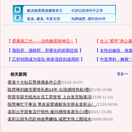
相关新闻
更多>>
·
香港十大钻石男择偶条件公开
(01/18 10:07)
·
陈慧琳刘建浩爱情长跑14年 出现感情危机(图)
(11/30 15:08)
·
郭晋安获无线杰出员工荣誉奖 上台发言险落泪
(11/30 11:14)
·
陈慧琳忙于事业 男友寂寞难耐东京密会袁彩云(...
(11/29 08:54)
·
袁彩云开甜食店疗情伤 被问感情多谢关心(图)
(03/11 15:28)
·
袁彩云因失恋趴地做秀赚钱 减肥无惧上围缩水
(03/08 09:53)