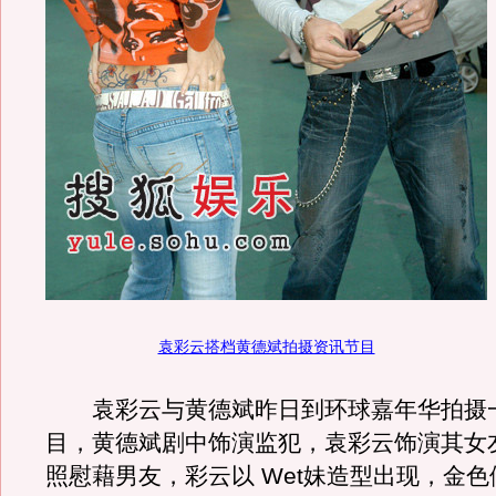
袁彩云搭档黄德斌拍摄资讯节目
袁彩云与黄德斌昨日到环球嘉年华拍摄
目，黄德斌剧中饰演监犯，袁彩云饰演其女
照慰藉男友，彩云以 Wet妹造型出现，金