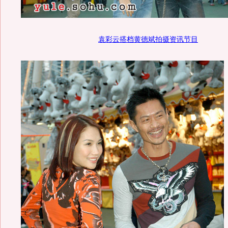
袁彩云搭档黄德斌拍摄资讯节目