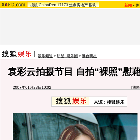
搜狐
ChinaRen
17173
焦点房地产
搜狗
新闻
-
体
娱乐频道
>
明星_娱乐圈
>
港台明星
袁彩云拍摄节目 自拍“裸照”慰藉
2007年01月23日10:02
[
我来
来源：搜狐娱乐