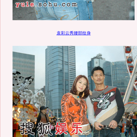
袁彩云秀腰部纹身