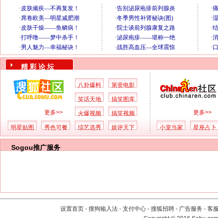
精 彩 论 坛
八卦爆料
第壹电影
笑话天地
搞笑图库
更多>>
更多>>
火爆视频
搞笑视频
明星贴图
秀色可餐
综艺选秀
娱评天下
小宠当家
星座占卜
Sogou推广服务
设置首页
-
搜狗输入法
-
支付中心
-
搜狐招聘
-
广告服务
-
客