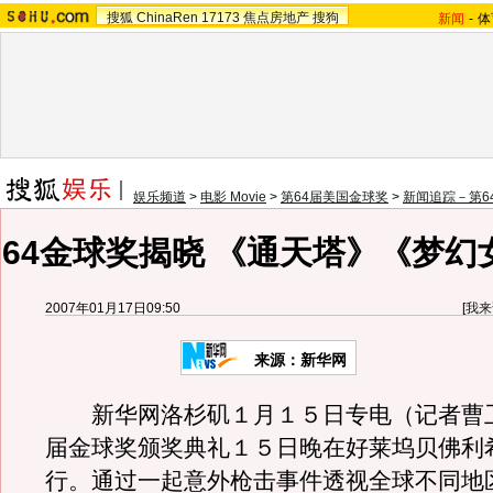
搜狐
ChinaRen
17173
焦点房地产
搜狗
新闻
-
体
娱乐频道
>
电影 Movie
>
第64届美国金球奖
>
新闻追踪－第6
64金球奖揭晓 《通天塔》《梦幻
2007年01月17日09:50
[
我来
来源：新华网
新华网洛杉矶１月１５日专电（记者曹
届金球奖颁奖典礼１５日晚在好莱坞贝佛利
行。通过一起意外枪击事件透视全球不同地