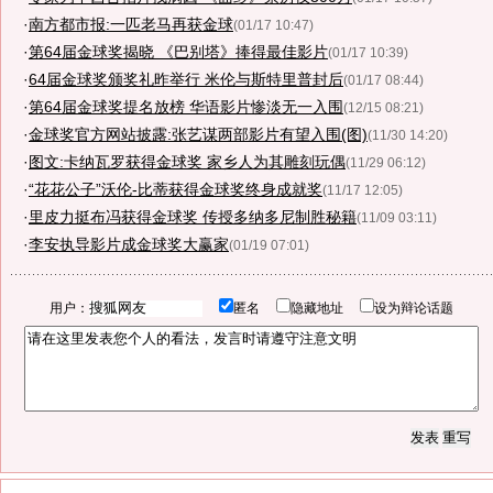
·
南方都市报:一匹老马再获金球
(01/17 10:47)
·
第64届金球奖揭晓 《巴别塔》捧得最佳影片
(01/17 10:39)
·
64届金球奖颁奖礼昨举行 米伦与斯特里普封后
(01/17 08:44)
·
第64届金球奖提名放榜 华语影片惨淡无一入围
(12/15 08:21)
·
金球奖官方网站披露:张艺谋两部影片有望入围(图)
(11/30 14:20)
·
图文:卡纳瓦罗获得金球奖 家乡人为其雕刻玩偶
(11/29 06:12)
·
“花花公子”沃伦-比蒂获得金球奖终身成就奖
(11/17 12:05)
·
里皮力挺布冯获得金球奖 传授多纳多尼制胜秘籍
(11/09 03:11)
·
李安执导影片成金球奖大赢家
(01/19 07:01)
用户：
匿名
隐藏地址
设为辩论话题