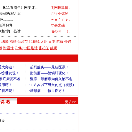
-9.11五周年》网友评...
明网搜狐博..
口基础教程之五
五行小弥勒
amily﹏﹏﹏
ｗｅ＇ｒｅ..
名词解释
寸央之殇
室家族"的一些话
璿のＮ．（..
运
珠峰
福娃
母亲节
印花税
火炬
日本
赵薇
外遇
希
谢霆锋
CNN
中国足球
张柏芝
姚明
说 吧
更多>>
成员