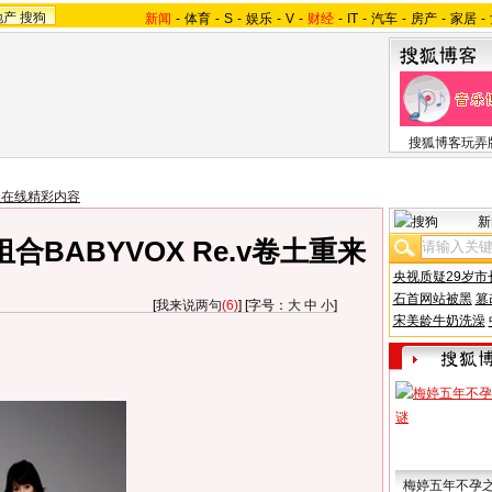
地产
搜狗
新闻
-
体育
-
S
-
娱乐
-
V
-
财经
-
IT
-
汽车
-
房产
-
家居
-
搜狐博客玩弄
星在线精彩内容
新
合BABYVOX Re.v卷土重来
央视质疑29岁市
石首网站被黑
篡
[
我来说两句
(6)
] [字号：
大
中
小
]
宋美龄牛奶洗澡
梅婷五年不孕