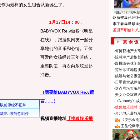
X再次作为最棒的女生组合从新诞生了。
揭田壮壮徐帆
·
赵薇被爆已经怀
1月17日14：00
，
·
李宇春爆遭母逼
·
圣诞节明信片八
BABYVOX Re.v做客《明星
在线》，跟搜狐网友一起分
茶 余 饭
享她们的音乐和心情。五位
·
何炅获地产大亨
可爱的女孩经过三年苦练，
·
陈慧琳产后恢复
·
殷桃街头休闲装
重整队伍，再次向乐坛发起
·
范冰冰红地毯
冲击。
·
姚晨与老公素
·
日军竟拿战俘
·
盘点网坛大腕
（我要给BABYVOX Re.v留
·
美女办公室遭
言……）
·
《Nobody》
·
搜狐娱乐招聘
·
台北电玩展靓丽S
视频直播地址
【搜狐娱乐播
·
《变形金刚
·
王岳伦爆李