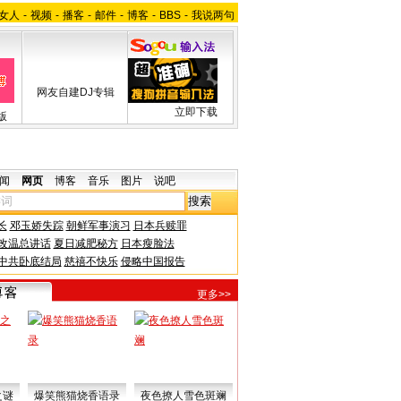
女人
-
视频
-
播客
-
邮件
-
博客
-
BBS
-
我说两句
网友自建DJ专辑
立即下载
版
闻
网页
博客
音乐
图片
说吧
长
邓玉娇失踪
朝鲜军事演习
日本兵赎罪
改温总讲话
夏日减肥秘方
日本瘦脸法
中共卧底结局
慈禧不快乐
侵略中国报告
更多>>
之谜
爆笑熊猫烧香语录
夜色撩人雪色斑斓