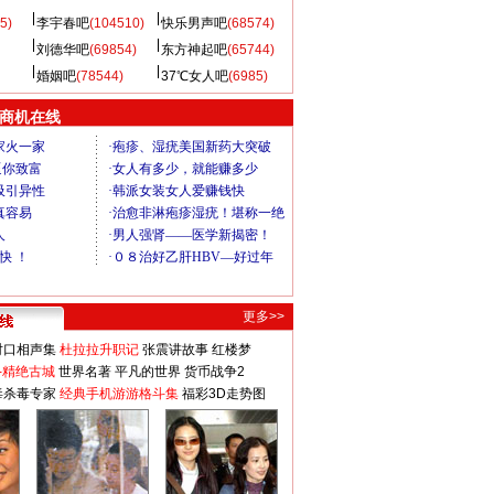
5)
李宇春吧
(104510)
快乐男声吧
(68574)
刘德华吧
(69854)
东方神起吧
(65744)
婚姻吧
(78544)
37℃女人吧
(6985)
商机在线
更多>>
对口相声集
杜拉拉升职记
张震讲故事
红楼梦
-精绝古城
世界名著
平凡的世界
货币战争2
毒杀毒专家
经典手机游游格斗集
福彩3D走势图