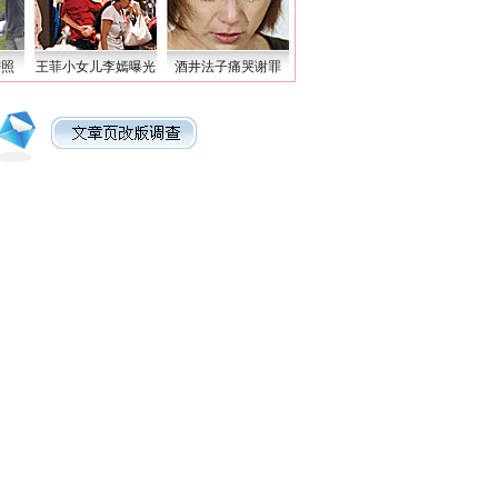
密照
王菲小女儿李嫣曝光
酒井法子痛哭谢罪