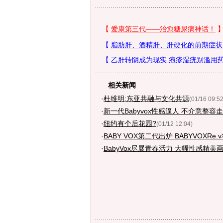
相关新闻
·
杜维明:东亚共融与文化共源
(01/16 09:52
·
新一代Babyvox性感逼人 不介意整容
·
纽约有个后花园?
(01/12 12:04)
·
BABY VOX第二代出炉 BABYVOXRe
·
BabyVox尽展青春活力 大幅性感精美画