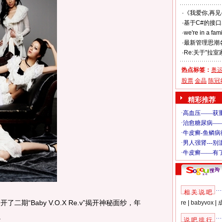
·
《我爱你,再见--
·
基于C#的接
·
we're in a f
·
最新管理思潮
·
Re:关于"拉
热点标签：
奥
股票
金晶
陈冠
精彩推荐
相 关 说 吧
二期“Baby V.O.X Re.v”揭开神秘面纱，年
re
|
babyvox
|
。
说 吧 排 行