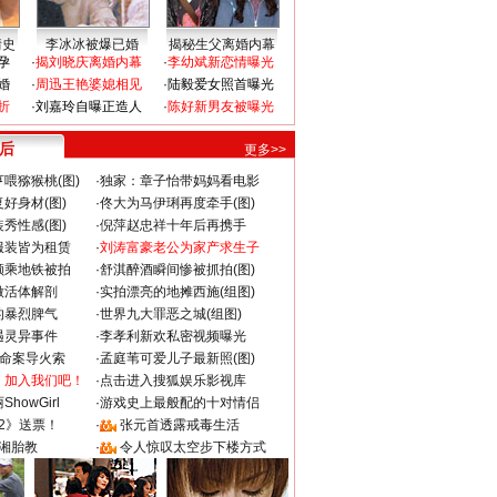
情史
李冰冰被爆已婚
揭秘生父离婚内幕
孕
·
揭刘晓庆离婚内幕
·
李幼斌新恋情曝光
婚
·
周迅王艳婆媳相见
·
陆毅爱女照首曝光
折
·
刘嘉玲自曝正造人
·
陈好新男友被曝光
 后
更多>>
喂猕猴桃(图)
·
独家：章子怡带妈妈看电影
好身材(图)
·
佟大为马伊琍再度牵手(图)
秀性感(图)
·
倪萍赵忠祥十年后再携手
服装皆为租赁
·
刘涛富豪老公为家产求生子
颜乘地铁被拍
·
舒淇醉酒瞬间惨被抓拍(图)
做活体解剖
·
实拍漂亮的地摊西施(组图)
的暴烈脾气
·
世界九大罪恶之城(组图)
遇灵异事件
·
李孝利新欢私密视频曝光
成命案导火索
·
孟庭苇可爱儿子最新照(图)
：加入我们吧！
·
点击进入搜狐娱乐影视库
howGirl
·
游戏史上最般配的十对情侣
2》送票！
·
张元首透露戒毒生活
湘胎教
·
令人惊叹太空步下楼方式