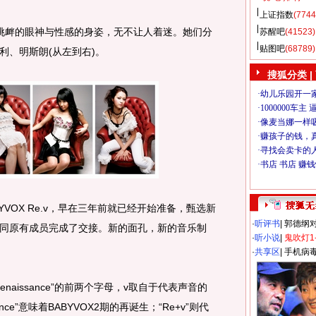
上证指数
(7744
衅的眼神与性感的身姿，无不让人着迷。她们分
苏醒吧
(41523)
贴图吧
(68789)
利、明斯朗(从左到右)。
搜狐分类
|
YVOX Re.v，早在三年前就已经开始准备，甄选新
·
听评书
|
郭德纲
同原有成员完成了交接。新的面孔，新的音乐制
·
听小说
|
鬼吹灯1
·
共享区
|
手机病
enaissance”的前两个字母，v取自于代表声音的
ance”意味着BABYVOX2期的再诞生；“Re+v”则代