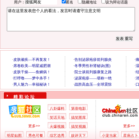
用户：
匿名
隐藏地址
设为辩论话题
精 彩 论 坛
八卦爆料
第壹电影
笑话天地
搞笑图库
更多>>
更多>>
火爆视频
搞笑视频
明星贴图
秀色可餐
综艺选秀
娱评天下
小宠当家
星座占卜