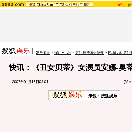
搜狐
ChinaRen
17173
焦点房地产
搜狗
新闻
-
体
娱乐频道
>
电影 Movie
>
第64届美国金球奖
>
现场快讯-第6
快讯：《丑女贝蒂》女演员安娜-奥
2007年01月16日08:04
[
我来
来源：搜狐娱乐