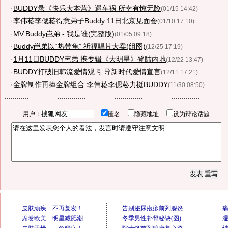
·
BUDDY录《快乐大本营》遇车祸 所幸有惊无险
(01/15 14:42)
·
李伟菘李偲菘得意弟子Buddy 11日北京见面会
(01/10 17:10)
·
MV:Buddy岜弟 - 我是谁(完整版)
(01/05 09:18)
·
Buddy岜弟以“热带龟” 祈福唱片大卖(组图)
(12/25 17:19)
·
1月11日BUDDY岜弟 携专辑《大明星》登陆内地
(12/22 13:47)
·
BUDDY打破旧韩流爱情观 引导新时代爱情宣言
(12/11 17:21)
·
金牌制作再捧金牌组合 李伟菘李偲菘力挺BUDDY
(11/30 08:50)
用户：
匿名
隐藏地址
设为辩论话题