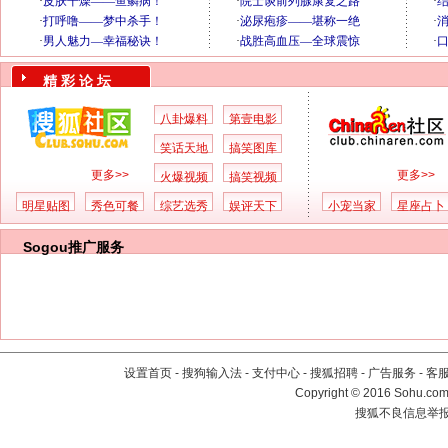
精 彩 论 坛
八卦爆料
第壹电影
笑话天地
搞笑图库
更多>>
更多>>
火爆视频
搞笑视频
明星贴图
秀色可餐
综艺选秀
娱评天下
小宠当家
星座占卜
Sogou推广服务
设置首页
-
搜狗输入法
-
支付中心
-
搜狐招聘
-
广告服务
-
客
Copyright
©
2016 Sohu.com 
搜狐不良信息举