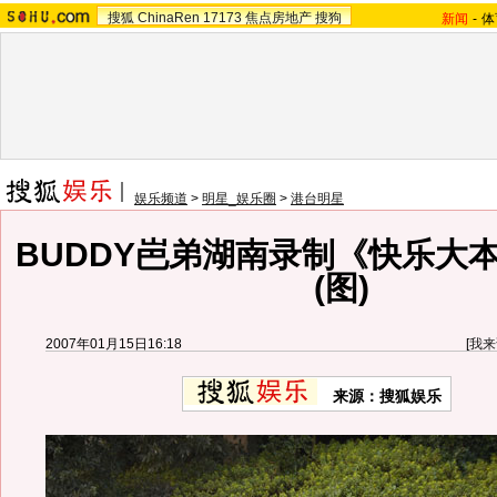
搜狐
ChinaRen
17173
焦点房地产
搜狗
新闻
-
体
娱乐频道
>
明星_娱乐圈
>
港台明星
BUDDY岜弟湖南录制《快乐大
(图)
2007年01月15日16:18
[
我来
来源：搜狐娱乐