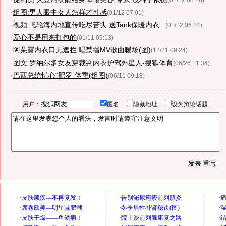
(01/12 08:28)
·
组图:男人眼中女人怎样才性感
(01/12 07:01)
·
视频:飞轮海内地宣传吃尽苦头 送Tank保暖内衣...
(01/12 06:24)
·
爱心不是用来打包的
(01/11 09:13)
·
阿朵露内衣口无遮拦 唱禁播MV歌曲暖场(图)
(12/21 09:24)
·
图文:罗纳尔多女友穿裁判内衣护驾外星人-搜狐体育
(06/26 11:34)
·
巴西总统忧心“肥罗”体重(组图)
(06/11 09:18)
用户：
匿名
隐藏地址
设为辩论话题