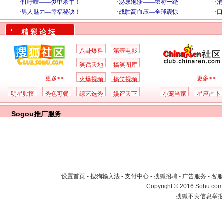
精 彩 论 坛
八卦爆料
第壹电影
笑话天地
搞笑图库
更多>>
更多>>
火爆视频
搞笑视频
明星贴图
秀色可餐
综艺选秀
娱评天下
小宠当家
星座占卜
Sogou推广服务
设置首页
-
搜狗输入法
-
支付中心
-
搜狐招聘
-
广告服务
-
客
Copyright
©
2016 Sohu.com 
搜狐不良信息举