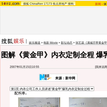
搜狐
ChinaRen
17173
焦点房地产
搜狗
新闻
-
体
娱乐频道
>
电影 Movie
>
影坛动态
>
张艺谋《满城尽带黄金甲
图解《黄金甲》内衣定制全程 爆
2007年01月15日10:55
[
我来说
来源：新华网