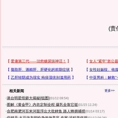
(责
相关新闻
更多>>
·
港台明星怪癖大揭秘[组图]
(01/12 09:54)
·
图解《黄金甲》内衣定制全程 爆乳全靠它挺
(01/15 11:24)
·
合肥南淝河百米河面浮出大批鲤鱼 路人蜂拥捕捞
(01/14 03:17)
·
促销员:大豆内衣能给身体做美容 专家:没科学依据