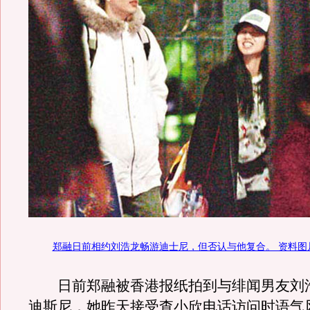
郑融日前相约刘浩龙畅游迪士尼，但否认与他复合。 资料图
日前郑融被香港报纸拍到与绯闻男友刘
迪斯尼，她昨天接受查小欣电话访问时语气