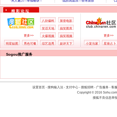
精 彩 论 坛
八卦爆料
第壹电影
笑话天地
搞笑图库
更多>>
更多>>
火爆视频
搞笑视频
明星贴图
秀色可餐
综艺选秀
娱评天下
小宠当家
星座占卜
Sogou推广服务
设置首页
-
搜狗输入法
-
支付中心
-
搜狐招聘
-
广告服务
-
客
Copyright
©
2016 Sohu.com 
搜狐不良信息举