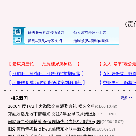
(责
相关新闻
更多>>
·
2006年度TVB十大劲歌金曲颁奖典礼 候选名单
(01/09 10:48)
·
郑融刘浩龙地下情曝光 交往3年爱得低调(组图)
(01/11 10:01)
·
何韵诗向公司献策 多做现场少出专辑抵御盗版(图)
(01/08 15:07)
·
旧爱何韵诗搭桥 刘浩龙跳槽东亚联手新欢(图)
(01/05 09:37)