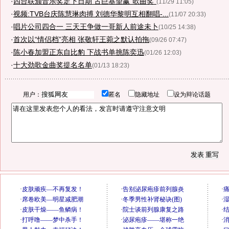
·
四台联颁音乐奖定下日期 古巨基望赢"歌曲奖"
(11/29 11:05)
·
视频:TVB台庆陈慧琳肉搏 刘德华黎明互相翻唱-...
(11/07 20:33)
·
唱片公司四合一 三天王争做一哥新人前途未卜
(10/25 14:38)
·
首次以“情侣档”亮相 张敬轩王菀之默认拍拖
(09/26 07:47)
·
陈小春加盟正东自比豹 下战书单挑陈奕迅
(01/26 12:03)
·
十大劲歌金曲奖提名名单
(01/13 18:23)
用户：
匿名
隐藏地址
设为辩论话题