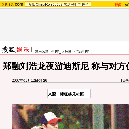
搜狐
ChinaRen
17173
焦点房地产
搜狗
新闻
-
体
娱乐频道
>
明星_娱乐圈
>
港台明星
郑融刘浩龙夜游迪斯尼 称与对方仍
2007年01月12日09:26
[
我来
来源：搜狐娱乐社区