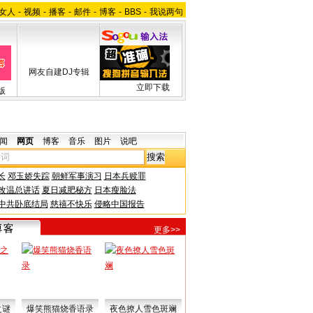
女人
-
视频
-
播客
-
邮件
-
博客
-
BBS
-
我说两句
网友自建DJ专辑
立即下载
版
闻
网页
博客
音乐
图片
说吧
长
邓玉娇失踪
朝鲜军事演习
日本兵赎罪
改温总讲话
夏日减肥秘方
日本瘦脸法
中共卧底结局
慈禧不快乐
侵略中国报告
更多>>
之谜
爆笑熊猫烧香语录
夜色撩人雪色斑斓