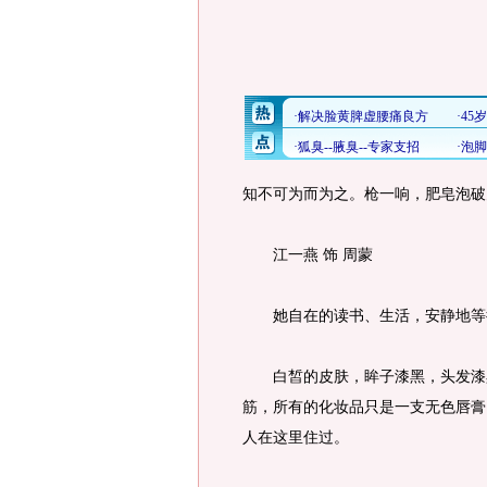
知不可为而为之。枪一响，肥皂泡破
江一燕 饰 周蒙
她自在的读书、生活，安静地等待那个
白皙的皮肤，眸子漆黑，头发漆黑
筋，所有的化妆品只是一支无色唇膏
人在这里住过。