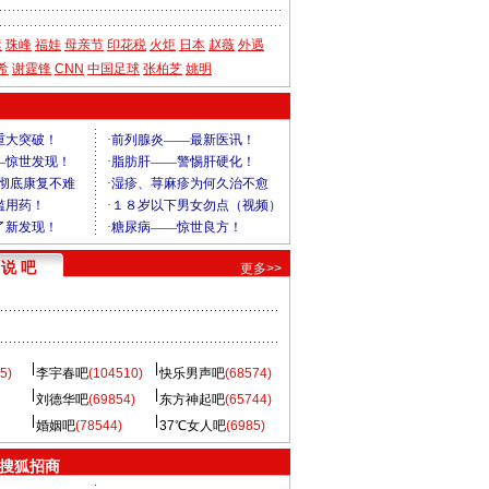
运
珠峰
福娃
母亲节
印花税
火炬
日本
赵薇
外遇
希
谢霆锋
CNN
中国足球
张柏芝
姚明
说 吧
更多>>
5)
李宇春吧
(104510)
快乐男声吧
(68574)
刘德华吧
(69854)
东方神起吧
(65744)
婚姻吧
(78544)
37℃女人吧
(6985)
 搜狐招商