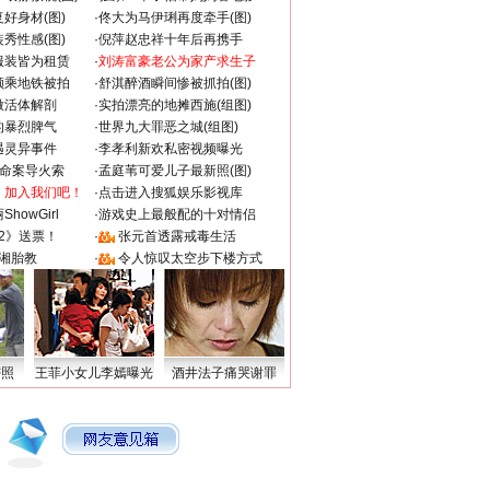
好身材(图)
·
佟大为马伊琍再度牵手(图)
秀性感(图)
·
倪萍赵忠祥十年后再携手
服装皆为租赁
·
刘涛富豪老公为家产求生子
颜乘地铁被拍
·
舒淇醉酒瞬间惨被抓拍(图)
做活体解剖
·
实拍漂亮的地摊西施(组图)
的暴烈脾气
·
世界九大罪恶之城(组图)
遇灵异事件
·
李孝利新欢私密视频曝光
成命案导火索
·
孟庭苇可爱儿子最新照(图)
：加入我们吧！
·
点击进入搜狐娱乐影视库
howGirl
·
游戏史上最般配的十对情侣
2》送票！
·
张元首透露戒毒生活
湘胎教
·
令人惊叹太空步下楼方式
密照
王菲小女儿李嫣曝光
酒井法子痛哭谢罪