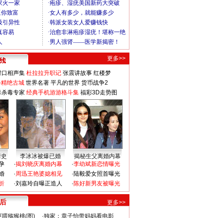
更多>>
对口相声集
杜拉拉升职记
张震讲故事
红楼梦
-精绝古城
世界名著
平凡的世界
货币战争2
毒杀毒专家
经典手机游游格斗集
福彩3D走势图
情史
李冰冰被爆已婚
揭秘生父离婚内幕
孕
·
揭刘晓庆离婚内幕
·
李幼斌新恋情曝光
婚
·
周迅王艳婆媳相见
·
陆毅爱女照首曝光
折
·
刘嘉玲自曝正造人
·
陈好新男友被曝光
 后
更多>>
喂猕猴桃(图)
·
独家：章子怡带妈妈看电影