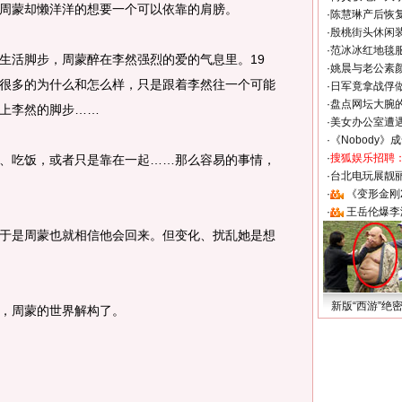
蒙却懒洋洋的想要一个可以依靠的肩膀。
·
陈慧琳产后恢复
·
殷桃街头休闲装
·
范冰冰红地毯
活脚步，周蒙醉在李然强烈的爱的气息里。19
·
姚晨与老公素
很多的为什么和怎么样，只是跟着李然往一个可能
·
日军竟拿战俘
·
盘点网坛大腕
上李然的脚步……
·
美女办公室遭
·
《Nobody》
·
搜狐娱乐招聘
吃饭，或者只是靠在一起……那么容易的事情，
·
台北电玩展靓丽S
·
《变形金刚
·
王岳伦爆李
是周蒙也就相信他会回来。但变化、扰乱她是想
新版“西游”绝
，周蒙的世界解构了。