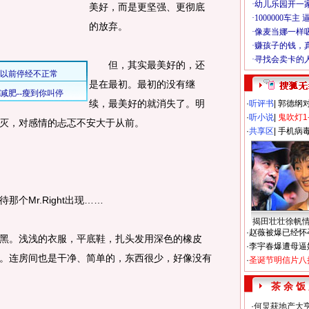
美好，而是更坚强、更彻底
的放弃。
但，其实最美好的，还
是在最初。最初的没有继
续，最美好的就消失了。明
·
听评书
|
郭德纲
·
听小说
|
鬼吹灯1
灭，对感情的忐忑不安大于从前。
·
共享区
|
手机病
Mr.Right出现……
揭田壮壮徐帆
·
赵薇被爆已经怀
。浅浅的衣服，平底鞋，扎头发用深色的橡皮
·
李宇春爆遭母逼
。连房间也是干净、简单的，东西很少，好像没有
·
圣诞节明信片八
茶 余 饭
·
何炅获地产大亨