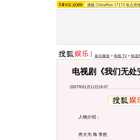
搜狐
ChinaRen
17173
焦点房
娱乐频道
>
电视 TV
>
陈道
电视剧《我们无处
2007年01月11日16:07
人物介绍：
佟大为 饰 李然