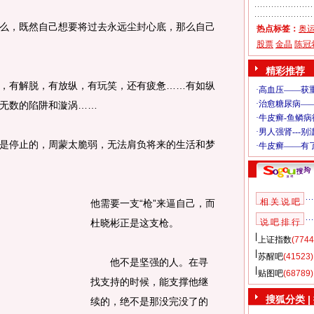
，既然自己想要将过去永远尘封心底，那么自己
热点标签：
奥
股票
金晶
陈冠
精彩推荐
有解脱，有放纵，有玩笑，还有疲惫……有如纵
无数的陷阱和漩涡……
停止的，周蒙太脆弱，无法肩负将来的生活和梦
相 关 说 吧
他需要一支“枪”来逼自己，而
杜晓彬正是这支枪。
说 吧 排 行
上证指数
(7744
苏醒吧
(41523)
他不是坚强的人。在寻
贴图吧
(68789)
找支持的时候，能支撑他继
搜狐分类 |
续的，绝不是那没完没了的