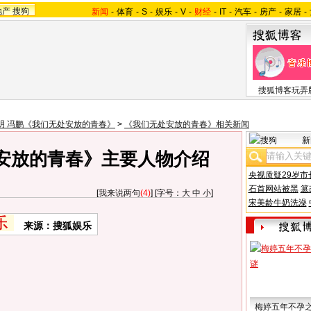
地产
搜狗
新闻
-
体育
-
S
-
娱乐
-
V
-
财经
-
IT
-
汽车
-
房产
-
家居
-
搜狐博客玩弄
明 冯鹏《我们无处安放的青春》
>
《我们无处安放的青春》相关新闻
新
安放的青春》主要人物介绍
央视质疑29岁市
石首网站被黑
篡
[
我来说两句
(4)
] [字号：
大
中
小
]
宋美龄牛奶洗澡
来源：搜狐娱乐
梅婷五年不孕