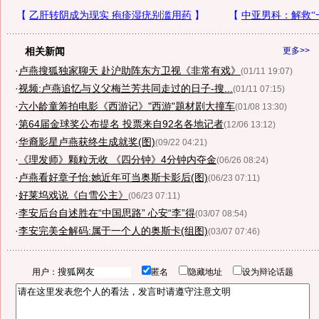
相关新闻
更多>>
·
卢燕搜狐独家聊天 赴沪助阵东方卫视《非常有戏》
(01/11 19:07)
·
视频:卢燕追忆与义父梅兰芳共同走过的日子-搜...
(01/11 07:15)
·
六小龄童筹拍电影《西游记》"西游"题材剧大撞车
(01/08 13:30)
·
第64届金球奖公布提名 投票来自92名各地记者
(12/06 13:12)
·
华裔影星卢燕获终生成就奖(图)
(09/22 04:21)
·
《理发师》颗粒无收 《四分钟》4分钟内夺金
(06/26 08:24)
·
卢燕看好章子怡:她近年可当奥斯卡影后(图)
(06/23 07:11)
·
好莱坞戏说《白雪公主》
(06/23 07:11)
·
李安后台自述胜在“中国思路” 心安“李”得
(03/07 08:54)
·
李安完美全解码:属于一个人的奥斯卡(组图)
(03/07 07:46)
用户：
匿名
隐藏地址
设为辩论话题