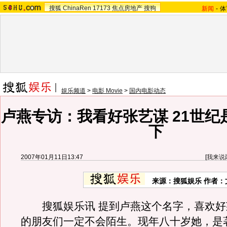
搜狐
ChinaRen
17173
焦点房地产
搜狗
新闻
-
体
娱乐频道
>
电影 Movie
>
国内电影动态
卢燕专访：我看好张艺谋 21世纪
下
2007年01月11日13:47
[
我来说
来源：搜狐娱乐 作者：文/
搜狐娱乐讯 提到卢燕这个名字，喜欢好
的朋友们一定不会陌生。现年八十岁她，是