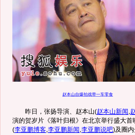
赵本山自爆拍戏带一车零食
昨日，张扬导演、赵本山
(
赵本山新闻
,
演的贺岁片《落叶归根》在北京举行盛大首
(
李亚鹏博客
,
李亚鹏新闻
,
李亚鹏说吧
)
及圈内