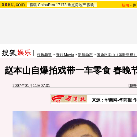
搜狐
ChinaRen
17173
焦点房地产
搜狗
新闻
-
体
娱乐频道
>
电影 Movie
>
影坛动态
>
张扬赵本山《落叶归根》
赵本山自爆拍戏带一车零食 春晚
2007年01月11日07:31
[
我来
来源：华商网-华商报 