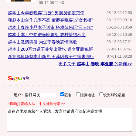
08-12-08 11:43
·
赵本山今年春晚弃"白云" 男演员锁定范伟
08-12-09 12:53
·
和赵本山合作几率不高 董卿春晚要当"女老板"
08-12-09 09:16
·
赵本山春晚小品本子送审 搭戏范伟玩"三人转"
08-12-08 13:59
·
赵本山本月中旬进春晚剧组 农村情结不变
08-12-05 10:58
·
赵本山激情四射 为辽宁春晚忘情高歌
08-12-03 17:21
·
赵本山200万力邀王菲复出歌坛 遭李亚鹏婉拒
07-03-15 07:51
·
李亚鹏捧场赵本山新片 王菲因孩子生病未同行
07-01-11 08:28
更多关于
赵本山 春晚 李亚鹏
的新闻>>
用户：
匿名
隐藏地址
设为辩论话题
*搜狗拼音输入法，中文处理专家>>