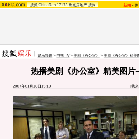
搜狐
ChinaRen
17173
焦点房地产
搜狗
新闻
-
体
娱乐频道
>
电视 TV
>
美剧《办公室》
>
美剧《办公室》精美
热播美剧《办公室》精美图片—
2007年01月10日15:18
[
我来