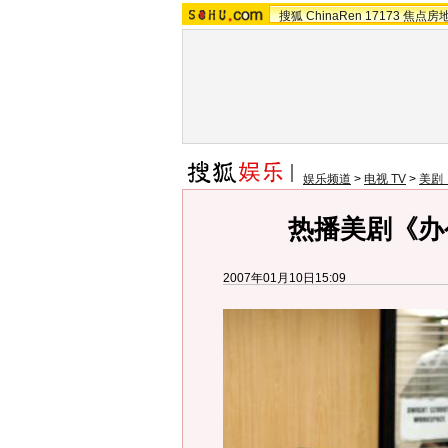
搜狐
ChinaRen
17173
焦点房
娱乐频道
>
电视 TV
>
美剧
热播美剧《办
2007年01月10日15:09