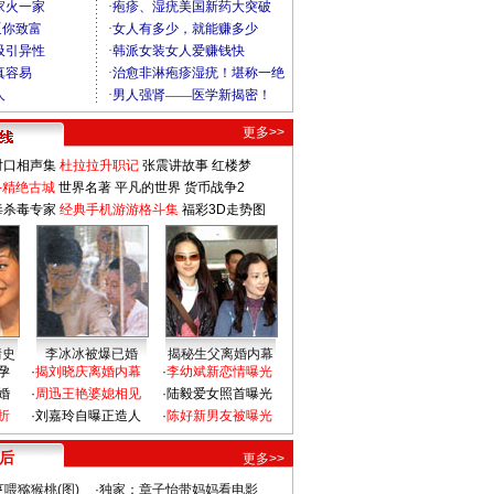
更多>>
对口相声集
杜拉拉升职记
张震讲故事
红楼梦
-精绝古城
世界名著
平凡的世界
货币战争2
毒杀毒专家
经典手机游游格斗集
福彩3D走势图
情史
李冰冰被爆已婚
揭秘生父离婚内幕
孕
·
揭刘晓庆离婚内幕
·
李幼斌新恋情曝光
婚
·
周迅王艳婆媳相见
·
陆毅爱女照首曝光
折
·
刘嘉玲自曝正造人
·
陈好新男友被曝光
 后
更多>>
喂猕猴桃(图)
·
独家：章子怡带妈妈看电影