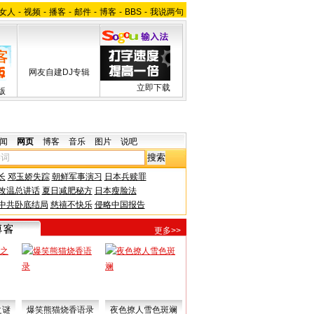
女人
-
视频
-
播客
-
邮件
-
博客
-
BBS
-
我说两句
网友自建DJ专辑
立即下载
版
闻
网页
博客
音乐
图片
说吧
长
邓玉娇失踪
朝鲜军事演习
日本兵赎罪
改温总讲话
夏日减肥秘方
日本瘦脸法
中共卧底结局
慈禧不快乐
侵略中国报告
更多>>
之谜
爆笑熊猫烧香语录
夜色撩人雪色斑斓