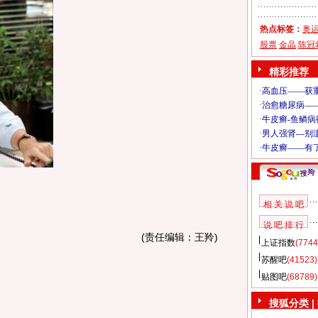
热点标签：
奥
股票
金晶
陈冠
精彩推荐
相 关 说 吧
说 吧 排 行
(责任编辑：王羚)
上证指数
(7744
苏醒吧
(41523)
贴图吧
(68789)
搜狐分类 |