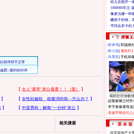
·
听评书
|
郭德纲
·
听小说
|
鬼吹灯1
·
共享区
|
手机病
揭田壮壮徐帆
·
赵薇被爆已经怀
·
李宇春爆遭母逼
·
圣诞节明信片八
相关搜索
茶 余 饭
·
何炅获地产大亨