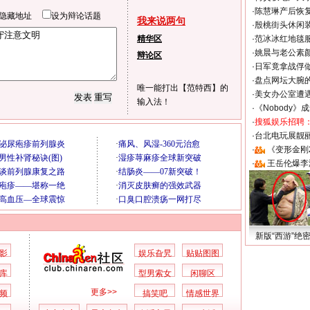
·
陈慧琳产后恢复
隐藏地址
设为辩论话题
我来说两句
·
殷桃街头休闲装
精华区
·
范冰冰红地毯
·
姚晨与老公素
辩论区
·
日军竟拿战俘
·
盘点网坛大腕
唯一能打出【范特西】的
·
美女办公室遭
输入法！
·
《Nobody》
·
搜狐娱乐招聘
·
台北电玩展靓丽S
·
《变形金刚
·
王岳伦爆李
新版“西游”绝
影
娱乐旮旯
贴贴图图
库
型男索女
闲聊区
更多>>
频
搞笑吧
情感世界