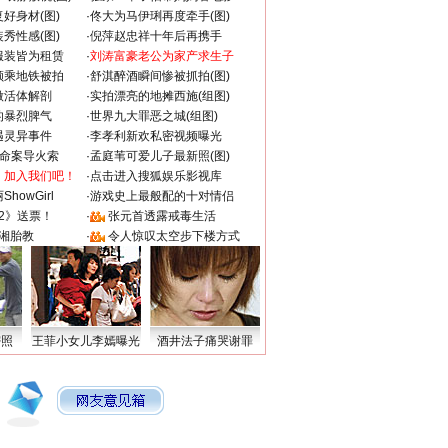
好身材(图)
·
佟大为马伊琍再度牵手(图)
秀性感(图)
·
倪萍赵忠祥十年后再携手
服装皆为租赁
·
刘涛富豪老公为家产求生子
颜乘地铁被拍
·
舒淇醉酒瞬间惨被抓拍(图)
做活体解剖
·
实拍漂亮的地摊西施(组图)
的暴烈脾气
·
世界九大罪恶之城(组图)
遇灵异事件
·
李孝利新欢私密视频曝光
成命案导火索
·
孟庭苇可爱儿子最新照(图)
：加入我们吧！
·
点击进入搜狐娱乐影视库
howGirl
·
游戏史上最般配的十对情侣
2》送票！
·
张元首透露戒毒生活
湘胎教
·
令人惊叹太空步下楼方式
密照
王菲小女儿李嫣曝光
酒井法子痛哭谢罪