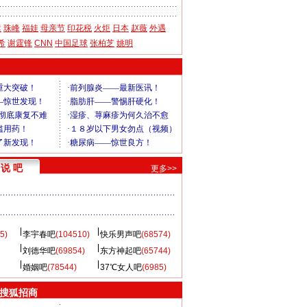
运
珠峰
福娃
母亲节
印花税
火炬
日本
赵薇
外遇
希
谢霆锋
CNN
中国足球
张柏芝
姚明
说 吧
更多>>
5)
李宇春吧
(104510)
快乐男声吧
(68574)
刘德华吧
(69854)
东方神起吧
(65744)
婚姻吧
(78544)
37℃女人吧
(6985)
 搜狐招商