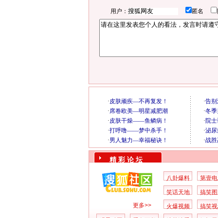
用户：
匿名
精 彩 论 坛
八卦爆料
第壹电
笑话天地
搞笑图
更多>>
火爆视频
搞笑视