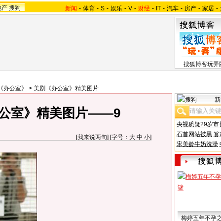
地产
搜狗
新闻
-
体育
-
S
-
娱乐
-
V
-
财经
-
IT
-
汽车
-
房产
-
家居
-
搜狐博客玩弄
《办公室》
>
美剧《办公室》精美图片
新
公室》精美图片——9
央视质疑29岁市
石首网站被黑
篡
[
我来说两句
] [字号：
大
中
小
]
宋美龄牛奶洗澡
梅婷五年不孕