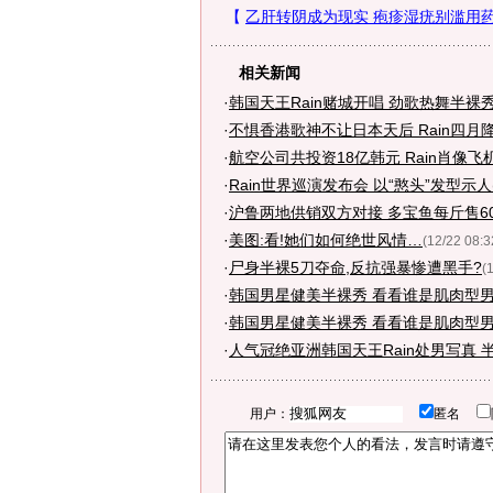
相关新闻
·
韩国天王Rain赌城开唱 劲歌热舞半裸
·
不惧香港歌神不让日本天后 Rain四月
·
航空公司共投资18亿韩元 Rain肖像飞
·
Rain世界巡演发布会 以“憨头”发型示人
·
沪鲁两地供销双方对接 多宝鱼每斤售60
·
美图:看!她们如何绝世风情…
(12/22 08:3
·
尸身半裸5刀夺命,反抗强暴惨遭黑手?
(
·
韩国男星健美半裸秀 看看谁是肌肉型男
·
韩国男星健美半裸秀 看看谁是肌肉型男
·
人气冠绝亚洲韩国天王Rain处男写真 
用户：
匿名