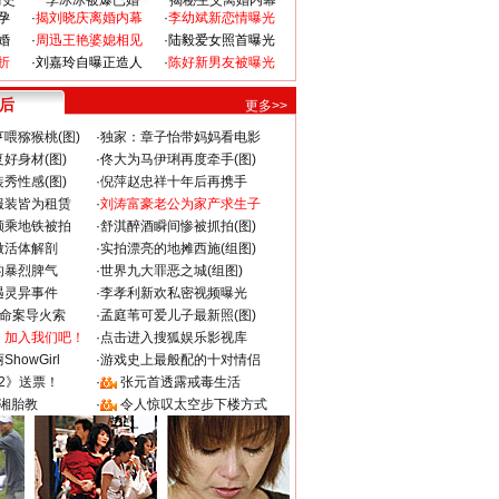
情史
李冰冰被爆已婚
揭秘生父离婚内幕
孕
·
揭刘晓庆离婚内幕
·
李幼斌新恋情曝光
婚
·
周迅王艳婆媳相见
·
陆毅爱女照首曝光
折
·
刘嘉玲自曝正造人
·
陈好新男友被曝光
 后
更多>>
喂猕猴桃(图)
·
独家：章子怡带妈妈看电影
好身材(图)
·
佟大为马伊琍再度牵手(图)
秀性感(图)
·
倪萍赵忠祥十年后再携手
服装皆为租赁
·
刘涛富豪老公为家产求生子
颜乘地铁被拍
·
舒淇醉酒瞬间惨被抓拍(图)
做活体解剖
·
实拍漂亮的地摊西施(组图)
的暴烈脾气
·
世界九大罪恶之城(组图)
遇灵异事件
·
李孝利新欢私密视频曝光
成命案导火索
·
孟庭苇可爱儿子最新照(图)
：加入我们吧！
·
点击进入搜狐娱乐影视库
howGirl
·
游戏史上最般配的十对情侣
2》送票！
·
张元首透露戒毒生活
湘胎教
·
令人惊叹太空步下楼方式