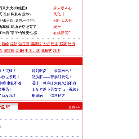
真大比拼(组图)
身未动＆心..
秀 谁的胸肌有我棒?
风飞叶
裸写真,,爽就一个字。...
别叫我大哥
车模 现场居然还有半...
娱乐
和“半裸”章子怡谁更性感
在线新闻..
运
珠峰
福娃
母亲节
印花税
火炬
日本
赵薇
外遇
希
谢霆锋
CNN
中国足球
张柏芝
姚明
说 吧
更多>>
n