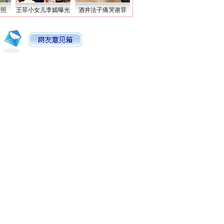
密照
王菲小女儿李嫣曝光
酒井法子痛哭谢罪