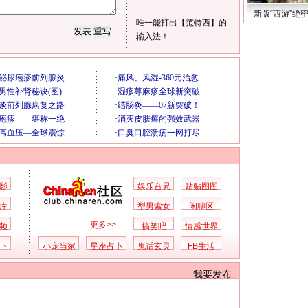
新版“西游”绝
唯一能打出【范特西】的
输入法！
影
娱乐旮旯
贴贴图图
库
型男索女
闲聊区
更多>>
频
搞笑吧
情感世界
下
小宠当家
星座占卜
鬼话玄灵
FB生活
我要发布