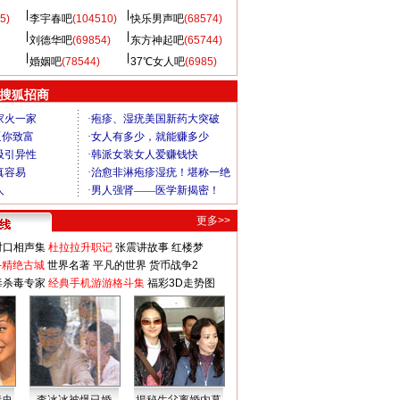
5)
李宇春吧
(104510)
快乐男声吧
(68574)
刘德华吧
(69854)
东方神起吧
(65744)
婚姻吧
(78544)
37℃女人吧
(6985)
 搜狐招商
更多>>
对口相声集
杜拉拉升职记
张震讲故事
红楼梦
-精绝古城
世界名著
平凡的世界
货币战争2
毒杀毒专家
经典手机游游格斗集
福彩3D走势图