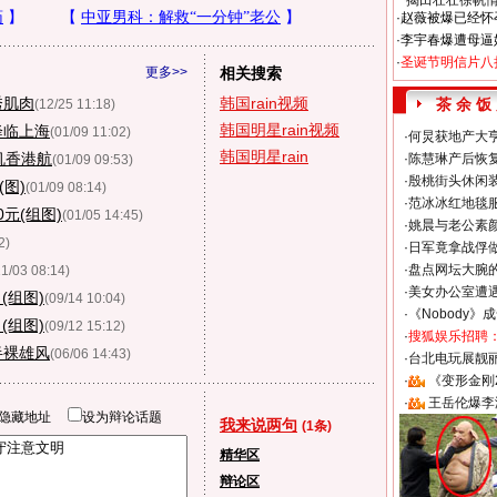
揭田壮壮徐帆
·
赵薇被爆已经怀
·
李宇春爆遭母逼
·
圣诞节明信片八
更多>>
相关搜索
秀肌肉
韩国rain视频
茶 余 饭
(12/25 11:18)
韩国明星rain视频
降临上海
(01/09 11:02)
·
何炅获地产大亨
韩国明星rain
机香港航
·
陈慧琳产后恢复
(01/09 09:53)
·
殷桃街头休闲装
(图)
(01/09 08:14)
·
范冰冰红地毯
元(组图)
(01/05 14:45)
·
姚晨与老公素
2)
·
日军竟拿战俘
·
盘点网坛大腕
11/03 08:14)
·
美女办公室遭
(组图)
(09/14 10:04)
·
《Nobody》
(组图)
(09/12 15:12)
·
搜狐娱乐招聘
半裸雄风
(06/06 14:43)
·
台北电玩展靓丽S
·
《变形金刚
·
王岳伦爆李
隐藏地址
设为辩论话题
我来说两句
(1条)
精华区
辩论区