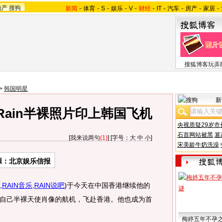
地产
搜狗
新闻
-
体育
-
S
-
娱乐
-
V
-
财经
-
IT
-
汽车
-
房产
-
家居
-
搜狐博客玩弄
>
韩国明星
新
Rain半裸照片印上韩国飞机
央视质疑29岁市
石首网站被黑
篡
[
我来说两句
(1)
] [字号：
大
中
小
]
宋美龄牛奶洗澡
源：北京娱乐信报
,
RAIN音乐
,
RAIN说吧
)
于今天在中国香港继续他的
自己半裸天使肖像的航机，飞赴香港。他也成为首
梅婷五年不孕