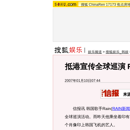
搜狐
ChinaRen
17173
焦点房
娱乐频道
>
搜狐娱乐_韩娱
抵港宣传全球巡演 
2007年01月10日07:44
来
信报讯 韩国歌手Rain
(
RAIN新闻
全球巡演活动。而昨天他乘坐着印有
个肖像印上韩国飞机的艺人。