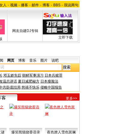
女人
-
视频
-
播客
-
邮件
-
博客
-
BBS
-
我说两句
网友自建DJ专辑
立即下载
版
闻
网页
博客
音乐
图片
说吧
长
邓玉娇失踪
朝鲜军事演习
日本兵赎罪
改温总讲话
夏日减肥秘方
日本瘦脸法
中共卧底结局
慈禧不快乐
侵略中国报告
更多>>
之谜
爆笑熊猫烧香语录
夜色撩人雪色斑斓