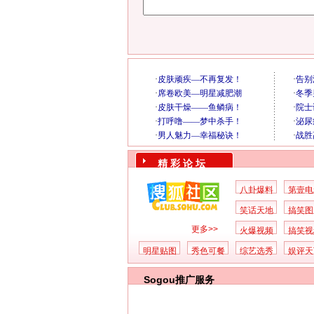
精 彩 论 坛
八卦爆料
第壹电
笑话天地
搞笑图
更多>>
火爆视频
搞笑视
明星贴图
秀色可餐
综艺选秀
娱评天
Sogou推广服务