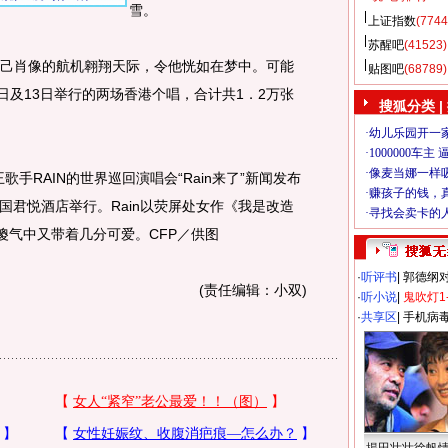
雪。
上证指数
(7744
苏醒吧
(41523)
己肖像的航机翱翔天际，令他恍如在梦中。可能
贴图吧
(68789)
2日及13日举行的两场香港个唱，合计共1．2万张
搜狐分类 |
手RAIN的世界巡回演唱会“Rain来了”新闻发布
国君悦酒店举行。Rain以荧屏处女作《我是改造
傻气中又带着几分可爱。CFP／供图
·
听评书
|
郭德纲
(责任编辑：小双)
·
听小说
|
鬼吹灯1
·
共享区
|
手机病