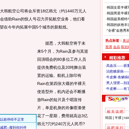
·
韩国女星半裸写
韩航空公司将会斥资18亿韩元（约1440万元人
·
韩国男星半裸
又会借助Rain的惊人号召力开拓航空业务，他们看
·
韩国超美模特半
·
韩国的妖艳丰满
望在今年内拓展中国5个城市的新航线。
·
“全裸”金惠秀
热点标签：
奥
据悉，大韩航空将于未
股票
金晶
陈冠
来5个月，为Rain及参与其巡
精彩推荐
回演唱会的80多位工作人员
提供免费机位及20吨舞台装
置的运输。航机上除印有
Rain在第四张大碟的半裸天
使造型外，机内还会不断播
放Rain的短片及个唱宣传
片，单是机身的肖像喷漆便
相 关 说 吧
花了一星期，费用就高达3亿
韩国
|
半裸
|
rai
韩元?穴约240万元人民币?
说 吧 排 行