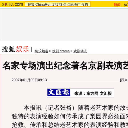
搜狐
ChinaRen
17173
焦点房地产
搜狗
新闻
-
体
娱乐频道
>
戏剧 drama
>
戏剧动态
名家专场演出纪念著名京剧表演
2007年01月09日09:13
[
我来
来源：东方网-文汇报
本报讯（记者张裕）随着老艺术家的故
独特的表演经验如何传承成了梨园界必须面
抢救、传承和总结老艺术家的表演经验和教