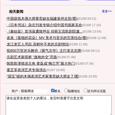
相关新闻
更多>>
·
中国提线木偶大师黄奕缺在福建泉州去世(图)
(01/08 09:23)
·
《日本书法》杂志刊发专辑介绍中国书画家吴欢
(01/08 17:10)
·
《秦始皇》首演虽遭致抨击 却获主流歌剧院邀...
(01/08 13:54)
·
袁泉《孤独的花朵》MV 美术与音乐的完美结合(图)
(01/08 12:49)
·
龙江老艺人寻踪 高鹤年不老的京剧情结
(01/08 12:38)
·
投800万贺岁乐舞诗《紫气京华》主打老北京牌
(01/08 09:11)
·
京剧艺术家搭桥 “旗袍外交”开路
(01/08 07:48)
·
陈凯歌谨慎选主角 黄磊成“梅兰芳”最大热门
(01/08 07:34)
·
童芷苓表演艺术专场演出
(01/07 10:08)
·
“国宝”级的木偶表演艺术家黄奕缺大师走了/图
(01/06 10:45)
用户：
匿名
隐藏地址
设为辩论话题