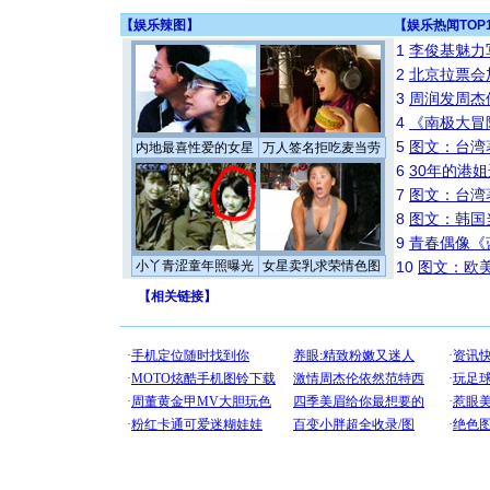
【
娱乐辣图
】
【
娱乐热闻TOP
1
李俊基魅力
2
北京拉票会
3
周润发周杰
4
《南极大冒
5
图文：台湾
内地最喜性爱的女星
万人签名拒吃麦当劳
6
30年的港
7
图文：台湾
8
图文：韩国
9
青春偶像《
小丫青涩童年照曝光
女星卖乳求荣情色图
10
图文：欧美
【
相关链接
】