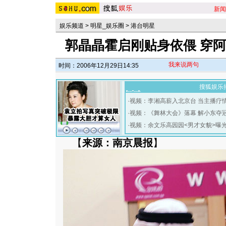
新闻
娱乐频道
>
明星_娱乐圈
>
港台明星
郭晶晶霍启刚贴身依偎 穿
我来说两句
时间：2006年12月29日14:35
搜狐娱乐
·
视频：李湘高薪入北京台 当主播疗
·
视频：《舞林大会》落幕 解小东夺
·
视频：余文乐高园园<男才女貌>曝
【
来源：南京晨报
】