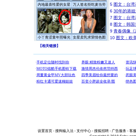
5
图文：台湾
内地最喜性爱的女星
万人签名拒吃麦当劳
6
30年的港
7
图文：台湾
8
图文：韩国
9
青春偶像《
小丫青涩童年照曝光
女星卖乳求荣情色图
10
图文：欧美
【
相关链接
】
设置首页
-
搜狗输入法
-
支付中心
-
搜狐招聘
-
广告服务
-
客