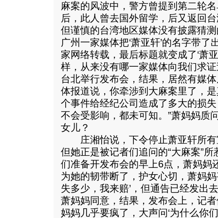
麻案的风波中，警方曾提到第二轮名
后，此人曾去国外留学，后又返回台
但谨慎的台湾地区媒体没有披露猜测的
广州一家媒体把‘萧亚轩’的名字带了
家网络转载，最后标题就变成了‘萧亚
样，从来没有哪一家媒体向我们求证过
台北举行发布会，结果，居然有媒体
体报道说，你牵涉到大麻案里了，是
个事件给经纪公司造成了多大的损失，
不会受影响，都未可知。”萧妈妈质
女儿？
庄湘怡说，下令停止萧亚轩所有
但她正是被记者们追问的“大麻案”所
们准备开发布会的早上6点，萧妈妈还
为她的韧带断了，护女心切，萧妈妈
失多少，我来赔’，但通告已经发出
萧妈妈同意，结果，发布会上，记者们
妈妈几乎要疯了，大声问‘为什么你们