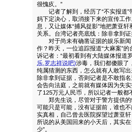
很愧疚。”
记者了解到，经历了“不实报道”
妈下定决心，取消接下来的宣传工作
息，又让媒体“捕风捉影”地把萧亚
关系。台湾记者亮底线：除非拿到证
对于尚未有确凿证据的娱乐新闻
作？昨天，一位追踪报道“大麻案”
诉记者：“最初看到有大陆媒体报道
乐
,
罗志祥说吧
)
涉毒，我们都傻眼了
纯属猜测的东西，怎么就有人敢写出
除非拿到证据，否则记者是不敢指名
会告向法庭，之前就有媒体因为失实报
了125万元人民币，所以记者一般都
郑先生说，尽管对于警方提供的蛛
可能只是可能，没有证据前，谁也不
实真相，自己曾去医院探望过萧亚轩
所说的从美国回来的小天后，其实在
少”。