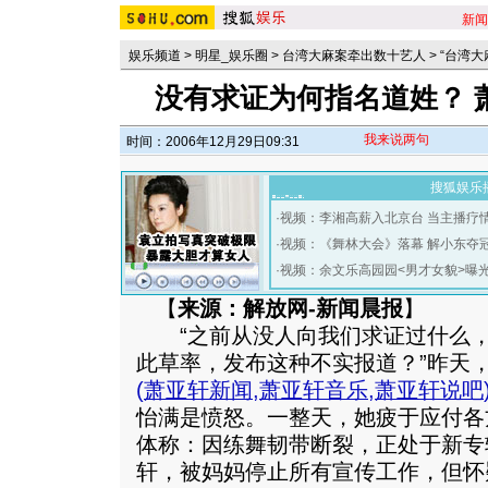
新闻
娱乐频道
>
明星_娱乐圈
>
台湾大麻案牵出数十艺人
>
“台湾
没有求证为何指名道姓？ 
我来说两句
时间：2006年12月29日09:31
搜狐娱乐
·
视频：李湘高薪入北京台 当主播疗
·
视频：《舞林大会》落幕 解小东夺
·
视频：余文乐高园园<男才女貌>曝
【
来源：解放网-新闻晨报
】
“之前从没人向我们求证过什么，
此草率，发布这种不实报道？”昨天
(
萧亚轩新闻
,
萧亚轩音乐
,
萧亚轩说吧
怡满是愤怒。一整天，她疲于应付各
体称：因练舞韧带断裂，正处于新专辑
轩，被妈妈停止所有宣传工作，但怀