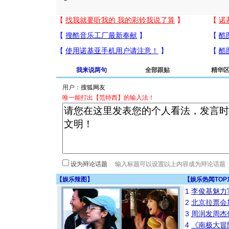
我来说两句
全部跟贴
精华
用户：
唯一能打出【范特西】的输入法！
设为辩论话题
【
娱乐辣图
】
【
娱乐热闻TOP
1
李俊基魅力
2
北京拉票会
3
周润发周杰
4
《南极大冒