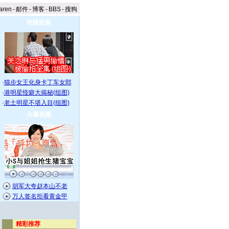
aren
-
邮件
-
博客
-
BBS
-
搜狗
热辣图集
·
猫步女王化身卡丁车女郎
·
港明星怪癖大揭秘(组图)
·
老土明星不堪入目(组图)
火爆视频
胡军大夸赵本山不老
万人签名拒看黄金甲