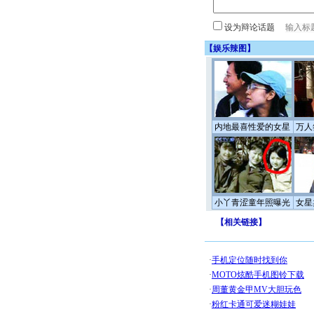
设为辩论话题
【
娱乐辣图
】
内地最喜性爱的女星
万人
小丫青涩童年照曝光
女星
【
相关链接
】