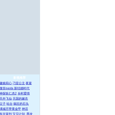
影视推荐
徽娘宛心
刁蛮公主
夜宴
微笑pasta
新结婚时代
神探狄仁杰2
乡村爱情
天外飞仙
天国的嫁衣
父子
站台
疯狂的石头
满城尽带黄金甲
神话
东京审判
宝贝计划
墨攻