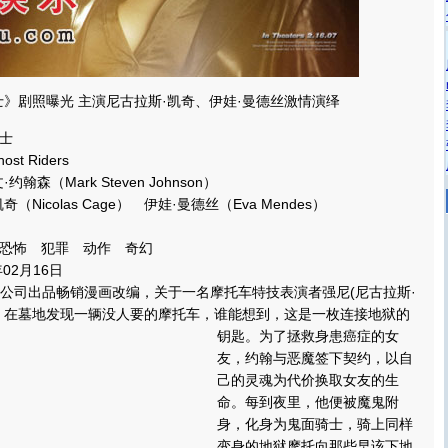
》剧照曝光 主演尼古拉斯·凯奇、伊娃·曼德丝激情演绎
士
 Riders
森（Mark Steven Johnson）
icolas Cage） 伊娃·曼德丝（Eva Mendes）
恐怖 犯罪 动作 奇幻
2月16日
l公司出品畅销漫画改编，关于一名摩托车特技表演者强尼(尼古拉斯·
，在墓地发现一辆没人要的摩托车，谁能想到，这是一枚连接地狱的
钥匙。
为了拯救身患癌症的女
友，约翰与恶魔签下契约，以自
己的灵魂为代价换取女友的生
命。每到夜里，他便被魔鬼附
身，化身为鬼面骑士，骑上同样
变身的地狱摩托向那些早该下地