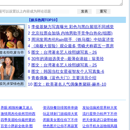
【
娱乐热闻TOP10
】
1
李俊基魅力写真曝光 彩色与黑白展现不同感觉
2
北京拉票会加场 内地男歌手竞争白热化(组图)
3
周润发周杰伦Rain联手 《铁马骝》中劫富济贫
4
《南极大冒险》观众最多 雪橇犬称霸五一票房
5
图文：台湾著名艺人徐熙娣写真－26
签名拒吃麦当劳
6
30年的港姐选美史--最薄命港姐：翁美玲
7
图文：台湾著名艺人徐熙娣写真－25
8
图文：韩国当红女星崔智友个人写真集-6
9
青春偶像《蓝色大门》主要演员介绍
卖乳求荣情色图
10
图文：欧美著名人气偶像奥黛丽-赫本-10