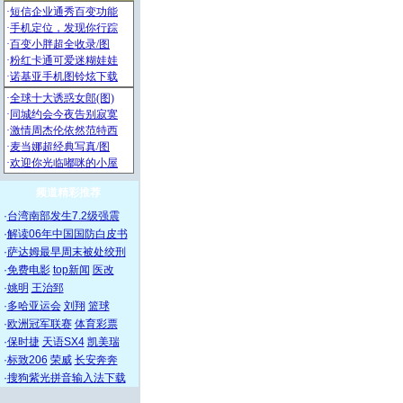
频道精彩推荐
·
台湾南部发生7.2级强震
·
解读06年中国国防白皮书
·
萨达姆最早周末被处绞刑
·
免费电影
top新闻
医改
·
姚明
王治郅
·
多哈亚运会
刘翔
篮球
·
欧洲冠军联赛
体育彩票
·
保时捷
天语SX4
凯美瑞
·
标致206
荣威
长安奔奔
·
搜狗紫光拼音输入法下载