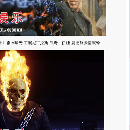
士》剧照曝光 主演尼古拉斯·凯奇、伊娃·曼德丝激情演绎