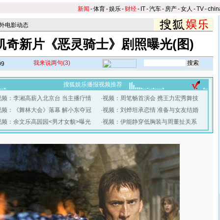
新闻
-
体育
-
娱乐
-
财经
-
IT
-
汽车
-
房产
-
女人
-
TV
-
chin
外电影动态
凯奇新片《恶灵骑士》剧照曝光(图)
我来说两句
(3)
09
搜狐娱乐播报视频推荐
视频：李湘高薪入北京台 当主播疗情
·
视频：周笔畅首演会 携王力宏秀舞技
视频：《舞林大会》落幕 解小东夺冠
·
视频：刘烨坦承恋情 准备与女友结婚
视频：余文乐高园园<男才女貌>曝光
·
视频：伊能静穿低胸装与周董扯关系
】