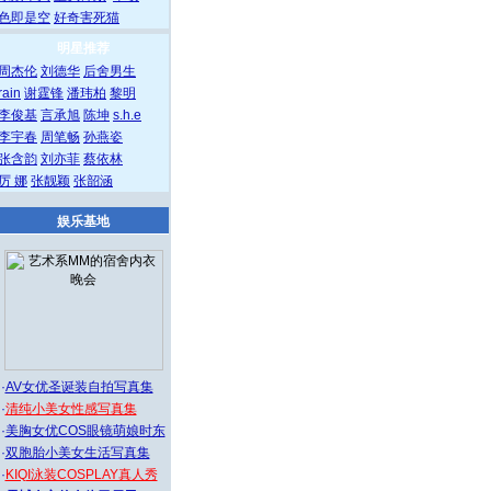
色即是空
好奇害死猫
明星推荐
周杰伦
刘德华
后舍男生
rain
谢霆锋
潘玮柏
黎明
李俊基
言承旭
陈坤
s.h.e
李宇春
周笔畅
孙燕姿
张含韵
刘亦菲
蔡依林
厉 娜
张靓颖
张韶涵
娱乐基地
·
AV女优圣诞装自拍写真集
·
清纯小美女性感写真集
·
美胸女优COS眼镜萌娘时东
·
双胞胎小美女生活写真集
·
KIQI泳装COSPLAY真人秀