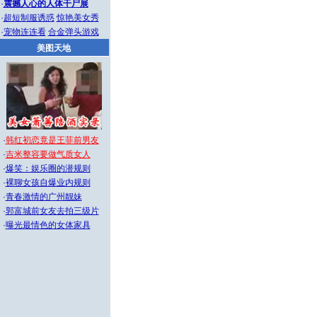
·
震撼人心的人体干尸展
·
超短制服诱惑
惊艳美女秀
·
宠物连连看
合金弹头游戏
美图天地
·
韩红初恋竟是王菲前男友
·
吉米整容要做气质女人
·
爆笑：娱乐圈的潜规则
·
裸聊女孩自爆业内规则
·
青春激情的广州靓妹
·
郭富城前女友去拍三级片
·
曝光最情色的女体家具