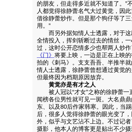
的朋友，但走得多近就不知道了。”
人都觉得徐静蕾名气大过黄觉，因此
借徐静蕾炒作。但是那个狗仔等了三
用。”
而另外据知情人士透露，对于这
全情投入，挥剑斩断过去的情丝，一
过，这时公开恋情多少也帮两人炒作
《门》
将要上映，一边是正在上映的
拍的《刺马》。支支吾吾、半推半就
情人士透露，徐静蕾曾想通过黄觉的
但最终因为档期原因放弃。
黄觉亦是有才之人
被人冠以“才女”之称的徐静蕾一
闻榜各位男性就可见一斑。大名鼎鼎
东、以及80后作家韩寒。因此，当
后，很多人觉得徐静蕾的眼光变了，
外，似乎与文艺沾不上边。不过记者
摄影，他本人的博客更是贴出不少摄