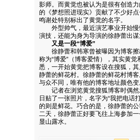
影师。而黄觉也被认为是很有创造力
的《梦想照进现实》贡献了不少好点
鸣谢处特别标出了黄觉的名字。
外型帅气，最近演艺事业开始慢
演技，还能为身为导演的徐静蕾出谋
又是一段“博爱”
徐静蕾和韩寒曾被曝因为博客擦
称为“博爱”（博客爱情），其实黄
悉，一开始黄觉把博客设在搜狐，其
静蕾的鲜花村。徐静蕾的鲜花村博客
与众不同，唯有他的博客地址颜色变
记者在浏览黄觉搜狐博客时偶然发
日贴了一张照片，名字为“我把电话
的则是鲜花。巧合的是，徐静蕾的公
二天，徐静蕾正好要飞往上海参加一
显山露水。