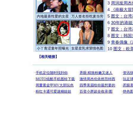
3
周润发周杰
4
《南极大冒
5
图文：台湾
内地最喜性爱的女星
万人签名拒吃麦当劳
6
30年的港
7
图文：台湾
8
图文：韩国
9
青春偶像《
小丫青涩童年照曝光
女星卖乳求荣情色图
10
图文：欧美
【
相关链接
】