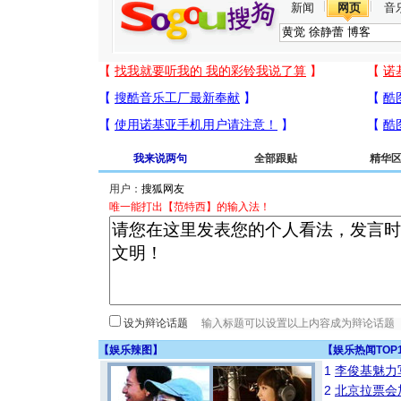
新闻
网页
音
我来说两句
全部跟贴
精华
用户：
唯一能打出【范特西】的输入法！
设为辩论话题
【
娱乐辣图
】
【
娱乐热闻TOP
1
李俊基魅力
2
北京拉票会