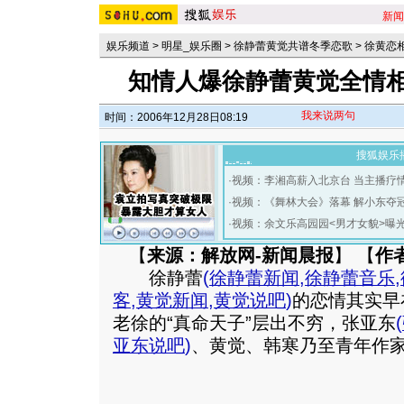
新闻
娱乐频道
>
明星_娱乐圈
>
徐静蕾黄觉共谱冬季恋歌
>
徐黄恋
知情人爆徐静蕾黄觉全情相
我来说两句
时间：2006年12月28日08:19
搜狐娱乐
·
视频：李湘高薪入北京台 当主播疗
·
视频：《舞林大会》落幕 解小东夺
·
视频：余文乐高园园<男才女貌>曝
【
来源：解放网-新闻晨报
】 【
作
徐静蕾
(
徐静蕾新闻
,
徐静蕾音乐
,
客
,
黄觉新闻
,
黄觉说吧
)
的恋情其实早
老徐的“真命天子”层出不穷，张亚东
(
亚东说吧
)
、黄觉、韩寒乃至青年作