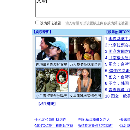
设为辩论话题
【
娱乐辣图
】
【
娱乐热闻TOP
1
李俊基魅力
2
北京拉票会
3
周润发周杰
4
《南极大冒
5
图文：台湾
内地最喜性爱的女星
万人签名拒吃麦当劳
6
30年的港
7
图文：台湾
8
图文：韩国
9
青春偶像《
小丫青涩童年照曝光
女星卖乳求荣情色图
10
图文：欧美
【
相关链接
】