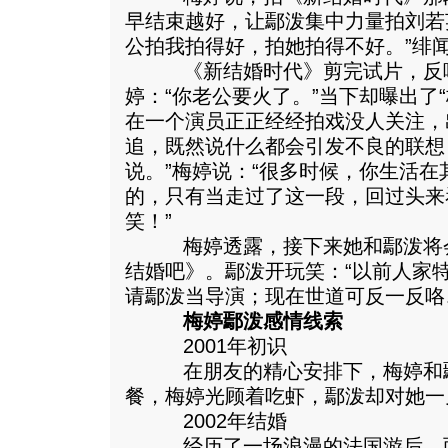
早结束越好，让鄢泼集中力量拍刘若
公拍我拍得好，拍她拍得不好。”绯
《新结婚时代》剪完试片，反响
婷：“你老公要火了。”当下却曝出了“
在一个演员正正经经拍戏没人关注，
追，既然说什么都会引发不良的联想
说。”梅婷说：“很多时候，你生活
的，只有当走过了这一段，回过头来
笑！”
梅婷透露，接下来她和鄢泼将会
结婚吧》。鄢泼开玩笑：“以前人家
请鄢泼当导演；现在世道可反一反咯
梅婷鄢泼感情线索
2001年初识
在朋友的精心安排下，梅婷和鄢
餐，梅婷光顾着吃虾，鄢泼却对她一
2002年结婚
经历了一场浪漫的法国游后，两