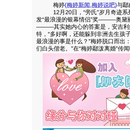
梅婷
(
梅婷新闻
,
梅婷说吧
)
与鄢
12月20日，“旁氏”岁月奇迹
发“最浪漫的银幕情侣”奖———奥黛
———其实她内心的答案是，安吉利娜
特，“多好啊，还能躲到非洲去生孩子
最浪漫的事是什么？”梅婷脱口而出
们白头偕老。”在“梅婷鄢泼离婚”传