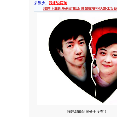
多聚少。
我来说两句
梅婷上海现身匆匆离场 绯闻缠身拒绝媒体采
梅婷鄢颇到底分手没有？