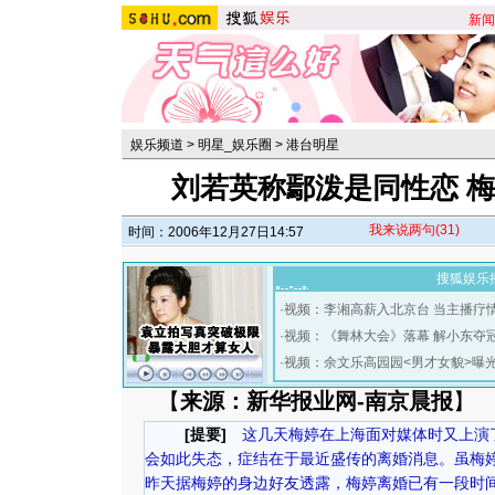
新闻
娱乐频道
>
明星_娱乐圈
>
港台明星
刘若英称鄢泼是同性恋 梅
我来说两句
(31)
时间：2006年12月27日14:57
搜狐娱乐
·
视频：李湘高薪入北京台 当主播疗
·
视频：《舞林大会》落幕 解小东夺
·
视频：余文乐高园园<男才女貌>曝
【
来源：新华报业网-南京晨报
】
[提要]
这几天梅婷在上海面对媒体时又上演了
会如此失态，症结在于最近盛传的离婚消息。虽梅
昨天据梅婷的身边好友透露，梅婷离婚已有一段时