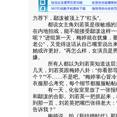
力荐下，鄢泼被顶上了“杠头”。
都说女主角刘若英是很敏感的演
在内地拍戏，能不能接受鄢泼这样一
呢？”进组第一天，梅婷就在犹豫，
老公”，又觉得这话从自己嘴里说出
她或许更好。”再怎么样，女演员是
嫌。
所有人都以为刘若英知道这层关
几天，刘若英跟梅婷八卦：“你看那
个？”“不……不是吧。”梅婷掌心冒
衣服那么考究，每个细节都服服帖帖
有一天，化妆室里放了一张报纸
和鄢泼的合影。刘若英一把抓起来，
到那一页，刘若英把嘴巴张得老大：
告诉我？”
梅婷说，拍《新结婚时代》那段