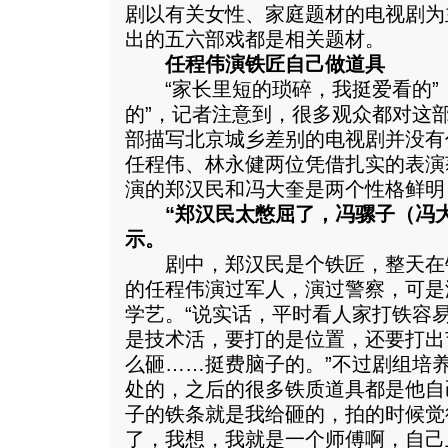
剧以有关女性、家庭题材的电视剧为
出的五六部戏都是相关题材。
任程伟演铁匠自己做道具
“家长里短的琐碎，我挺爱看的”，
的”，记者注意到，很多观众都对这
部描写北京城乡差别的电视剧并没有
任程伟、林永健两位凭借扎实的表演
演的郑汉民和冯大奎是两个性格鲜明
“郑汉民太憋屈了，冯骡子（冯大
示。
剧中，郑汉民是个铁匠，整天在
的任程伟演过军人，演过警察，可是
学艺。“说实话，平时看人家打铁容
是技术活，要打的是位置，还要打出
么砸……挺费脑子的。”不过剧组培
处的，之后的很多铁质道具都是他自
子的铁条就是我给砸的，拍的时候觉
了，我想，我就是一个师傅啊，自己