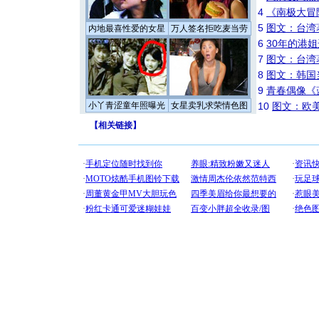
4
《南极大冒
5
图文：台湾
内地最喜性爱的女星
万人签名拒吃麦当劳
6
30年的港
7
图文：台湾
8
图文：韩国
9
青春偶像《
小丫青涩童年照曝光
女星卖乳求荣情色图
10
图文：欧美
【
相关链接
】