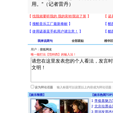
用。”（记者雷丹）
我来说两句
全部跟贴
精华
用户：
唯一能打出【范特西】的输入法！
设为辩论话题
【
娱乐辣图
】
【
娱乐热闻TOP
1
李俊基魅力
2
北京拉票会
3
周润发周杰