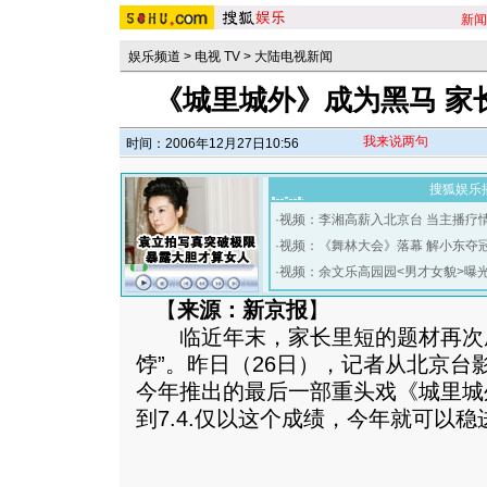
新闻
娱乐频道
>
电视 TV
>
大陆电视新闻
《城里城外》成为黑马 家
我来说两句
时间：2006年12月27日10:56
搜狐娱乐
·
视频：李湘高薪入北京台 当主播疗
·
视频：《舞林大会》落幕 解小东夺
·
视频：余文乐高园园<男才女貌>曝
【
来源：新京报
】
临近年末，家长里短的题材再次成
饽”。昨日（26日），记者从北京台
今年推出的最后一部重头戏《城里城
到7.4.仅以这个成绩，今年就可以