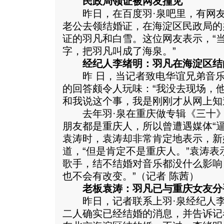
民政局领证被网友撞见
昨日，在百度羽·泉吧里，有网友
老公去领结婚证，在海淀区民政局的
证的羽凡和白雪。这位网友表示，“
字，把羽凡叫成了海泉。”
经纪人李绪明：羽凡在海淀区结
昨 日，当记者致电华谊兄弟音乐
的回答颇令人玩味：“我没去现场，
和我说这个事，我是刚刚才从网上知
去年羽·泉在重庆做专辑《三十》
朋友都是重庆人，所以曾遭遇媒体“
袁涛时，袁涛却非常肯定地表示，新
道，“但是肯定不是重庆人。”袁涛表
歌手，结不结婚对音乐都没什么影响
也不会有改变。”（记者 陈茜）
老板袁涛：羽凡已与重庆女友分
昨日，记者联系上羽·泉经纪人李
二人确实已经结婚的消息，并告诉记