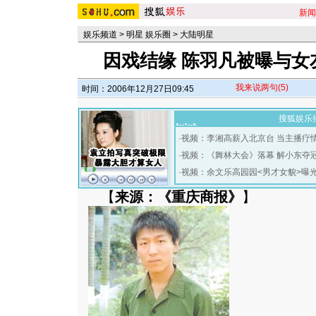
新闻
娱乐频道
>
明星 娱乐圈
>
大陆明星
因戏结缘 陈羽凡被曝与女
我来说两句
(5)
时间：2006年12月27日09:45
搜狐娱乐
·
视频：李湘高薪入北京台 当主播疗
·
视频：《舞林大会》落幕 解小东夺
·
视频：余文乐高园园<男才女貌>曝
【
来源：《重庆商报》
】