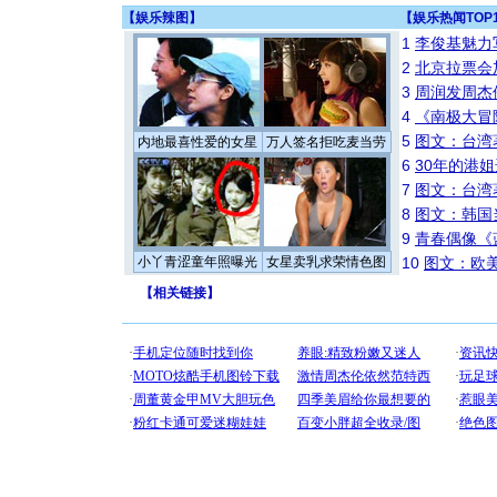
【
娱乐辣图
】
【
娱乐热闻TOP
1
李俊基魅力
2
北京拉票会
3
周润发周杰
4
《南极大冒
5
图文：台湾
内地最喜性爱的女星
万人签名拒吃麦当劳
6
30年的港
7
图文：台湾
8
图文：韩国
9
青春偶像《
小丫青涩童年照曝光
女星卖乳求荣情色图
10
图文：欧美
【
相关链接
】