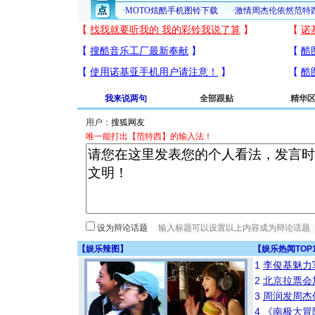
我来说两句
全部跟贴
精华
用户：
唯一能打出【范特西】的输入法！
设为辩论话题
【
娱乐辣图
】
【
娱乐热闻TOP
1
李俊基魅力
2
北京拉票会
3
周润发周杰
4
《南极大冒