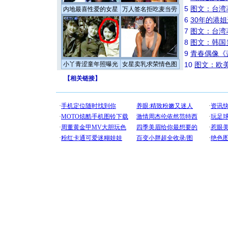
5
图文：台湾
内地最喜性爱的女星
万人签名拒吃麦当劳
6
30年的港
7
图文：台湾
8
图文：韩国
9
青春偶像《
小丫青涩童年照曝光
女星卖乳求荣情色图
10
图文：欧美
【
相关链接
】