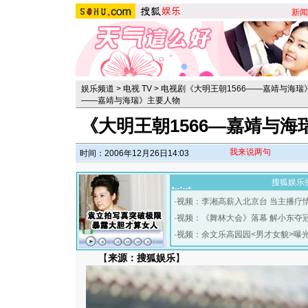
新闻
娱乐频道
>
电视 TV
>
电视剧《大明王朝1566——嘉靖与海瑞
——嘉靖与海瑞》主要人物
《大明王朝1566—嘉靖与
我来说两句
时间：2006年12月26日14:03
搜狐娱乐
·
视频：李湘高薪入北京台 当主播疗
·
视频：《舞林大会》落幕 解小东夺
·
视频：余文乐高园园<男才女貌>曝
【
来源：搜狐娱乐
】