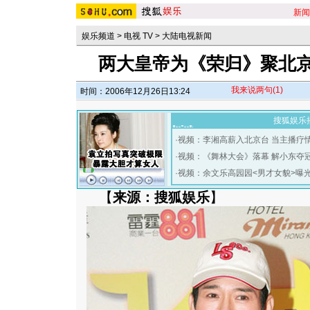
新闻
娱乐频道
>
电视 TV
>
大陆电视新闻
两大皇帝为《荣归》聚北京
我来说两句
(1)
时间：2006年12月26日13:24
搜狐娱乐
·
视频：李湘高薪入北京台 当主播疗
·
视频：《舞林大会》落幕 解小东夺
·
视频：余文乐高园园<男才女貌>曝
【
来源：搜狐娱乐
】