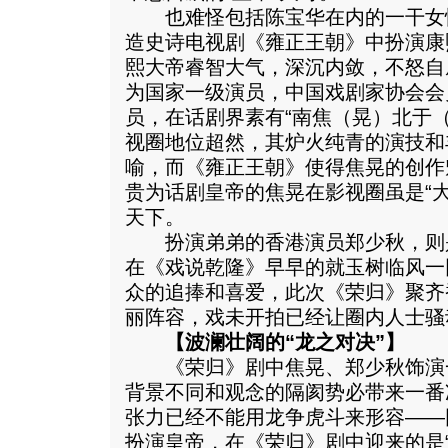
也难怪包括陈宝华在内的一干女
造史诗电视剧《雍正王朝》中扮演康
熙大帝睿智大气，深沉内敛，不怒自
为国家一级演员，中国戏剧家协会会
员，在话剧界素有“南焦（晃）北于
视圈地位超然，其炉火纯青的演技和
喻，而《雍正王朝》使得焦晃的创作
贵为话剧皇帝的焦晃在影视圈虽是“大
天下。
扮演弟弟的香港演员郑少秋，则
在《戏说乾隆》早早的就玉树临风一
众的追捧和喜爱，此次《荣归》聚齐
丽阵容，戏未开拍已经让圈内人士骚
【波澜壮阔的“龙之对决”】
《荣归》剧中焦晃、郑少秋饰演
背景不同和观念的隔阂势必带来一番
张力已经不能用龙争虎斗来形容——
扮演皇帝，在《荣归》剧中迎来的是