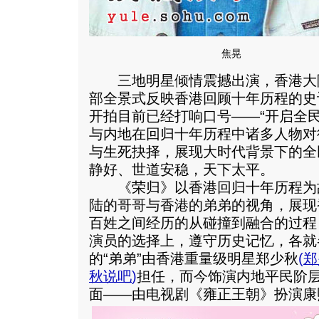
焦晃
三地明星倾情震撼出演，香港大
部全景式反映香港回顾十年历程的史
开拍目前已经打响口号——“开启全
与内地在回归十年历程中诸多人物对
与生死抉择，展现大时代背景下的全
静好、世道安稳，天下太平。
《荣归》以香港回归十年历程为
陆的哥哥与香港的弟弟的视角，展现
百姓之间经历的从碰撞到融合的过程
演员的选择上，遵守历史记忆，各就
的“弟弟”由香港重量级明星郑少秋
(
郑
秋说吧
)
担任，而今饰演内地平民阶
面——由电视剧《雍正王朝》扮演康