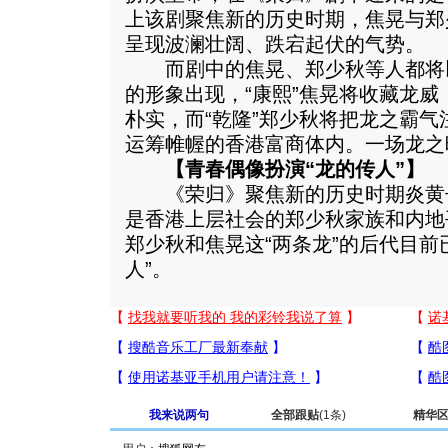
上该剧聚焦新的历史时期，焦晃与郑
呈现波澜壮阔、跌宕起伏的气势。
而剧中的焦晃、郑少秋等人都将
的形象出现，“康熙”焦晃将收藏龙
朴实，而“乾隆”郑少秋将把龙之霸
运筹帷幄的香港富商体内。一场龙之
【青春偶像扮演“龙的传人”】
《荣归》聚焦新的历史时期炎黄
是香港上层社会的郑少秋家族和内地
郑少秋和焦晃这“两条龙”的后代目前
人”。
我来说两句
全部跟贴
(1条)
精华