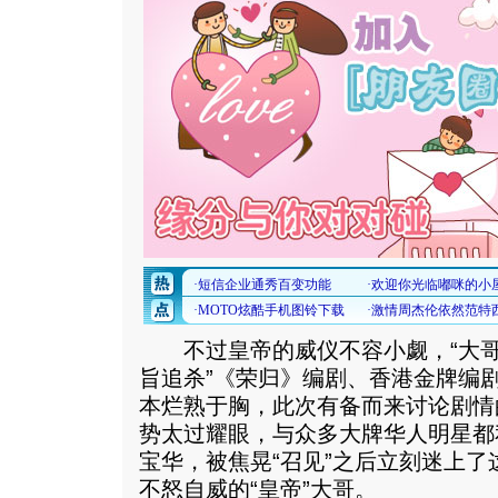
不过皇帝的威仪不容小觑，“大哥”
旨追杀”《荣归》编剧、香港金牌编
本烂熟于胸，此次有备而来讨论剧情
势太过耀眼，与众多大牌华人明星都
宝华，被焦晃“召见”之后立刻迷上
不怒自威的“皇帝”大哥。