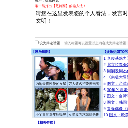
用户：
唯一能打出【范特西】的输入法！
设为辩论话题
【
娱乐辣图
】
【
娱乐热闻TOP
1
李俊基魅力
2
北京拉票会
3
周润发周杰
4
《南极大冒
5
图文：台湾
内地最喜性爱的女星
万人签名拒吃麦当劳
6
30年的港
7
图文：台湾
8
图文：韩国
9
青春偶像《
小丫青涩童年照曝光
女星卖乳求荣情色图
10
图文：欧美
【
相关链接
】