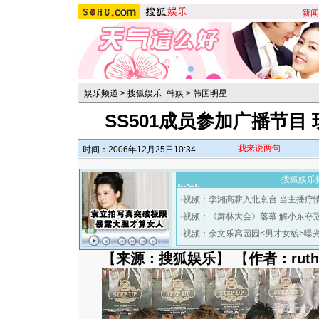
新闻
娱乐频道
>
搜狐娱乐_韩娱
>
韩国明星
SS501成员参加广播节目
我来说两句
时间：2006年12月25日10:34
搜狐娱乐
·
视频：李湘高薪入北京台 当主播疗
·
视频：《舞林大会》落幕 解小东夺
·
视频：余文乐高园园<男才女貌>曝
【
来源：搜狐娱乐
】 【
作者：ruth