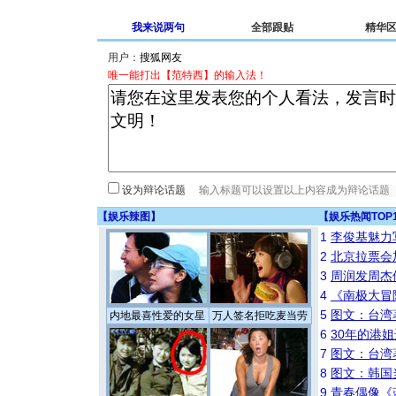
我来说两句
全部跟贴
精华
用户：
唯一能打出【范特西】的输入法！
设为辩论话题
【
娱乐辣图
】
【
娱乐热闻TOP
1
李俊基魅力
2
北京拉票会
3
周润发周杰
4
《南极大冒
5
图文：台湾
内地最喜性爱的女星
万人签名拒吃麦当劳
6
30年的港
7
图文：台湾
8
图文：韩国
9
青春偶像《