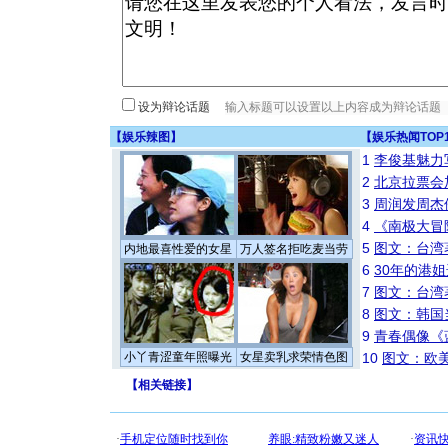
设为辩论话题
【
娱乐辣图
】
【
娱乐热闻TOP
1
李俊基魅力
2
北京拉票会
3
周润发周杰
4
《南极大冒
5
图文：台湾
内地最喜性爱的女星
万人签名拒吃麦当劳
6
30年的港
7
图文：台湾
8
图文：韩国
9
青春偶像《
小丫青涩童年照曝光
女星卖乳求荣情色图
10
图文：欧美
【
相关链接
】