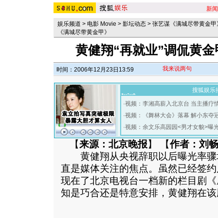
新闻
娱乐频道
>
电影 Movie
>
影坛动态
>
张艺谋《满城尽带黄金甲
《满城尽带黄金甲》
黄健翔“再就业”调侃黄金
我来说两句
时间：2006年12月23日13:59
搜狐娱乐
·
视频：李湘高薪入北京台 当主播疗
·
视频：《舞林大会》落幕 解小东夺
·
视频：余文乐高园园<男才女貌>曝
【
来源：北京晚报
】 【
作者：刘
黄健翔从央视辞职以后曝光率骤增
直是媒体关注的焦点。虽然已经签约
现在了北京电视台一档新的栏目剧《
知是巧合还是特意安排，黄健翔在该