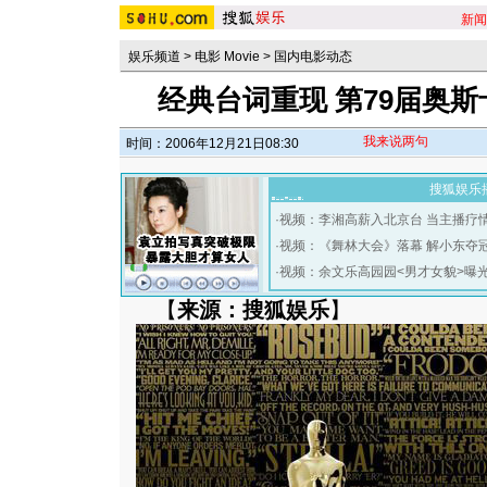
新闻
娱乐频道
>
电影 Movie
>
国内电影动态
经典台词重现 第79届奥斯
我来说两句
时间：2006年12月21日08:30
搜狐娱乐
·
视频：李湘高薪入北京台 当主播疗
·
视频：《舞林大会》落幕 解小东夺
·
视频：余文乐高园园<男才女貌>曝
【
来源：搜狐娱乐
】