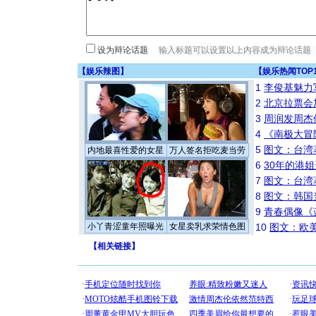
设为辩论话题
【
娱乐辣图
】
【
娱乐热闻TOP
1
李俊基魅力
2
北京拉票会
3
周润发周杰
4
《南极大冒
5
图文：台湾
内地最喜性爱的女星
万人签名拒吃麦当劳
6
30年的港
7
图文：台湾
8
图文：韩国
9
青春偶像《
小丫青涩童年照曝光
女星卖乳求荣情色图
10
图文：欧美
【
相关链接
】