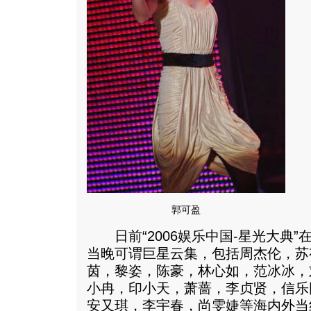
郭可盈
日前“2006娱乐中国-星光大典”
当晚可谓巨星云集，包括周杰伦，苏
茵，黎姿，陈豪，林心如，范冰冰，
小冉，印小天，萧蔷，李贞贤，信乐
安又琪，李宇春，尚雯婕等海内外当