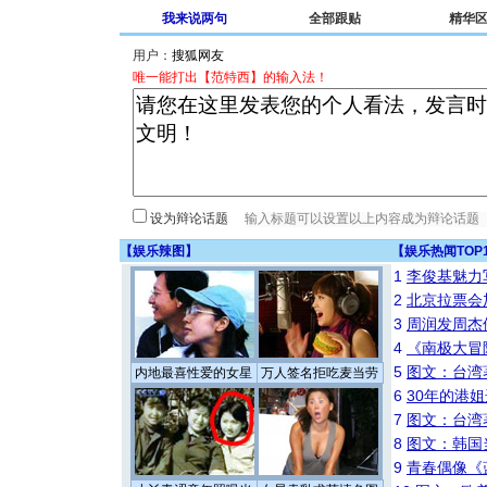
我来说两句
全部跟贴
精华
用户：
唯一能打出【范特西】的输入法！
设为辩论话题
【
娱乐辣图
】
【
娱乐热闻TOP
1
李俊基魅力
2
北京拉票会
3
周润发周杰
4
《南极大冒
5
图文：台湾
内地最喜性爱的女星
万人签名拒吃麦当劳
6
30年的港
7
图文：台湾
8
图文：韩国
9
青春偶像《