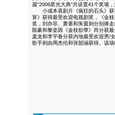
届“2006星光大典”共设置41个奖
小成本喜剧片《疯狂的石头》获
算》获得最受欢迎电视剧奖，《金枝
奖，刘亦菲、萧蔷和朱茵则分别捧走
陈豪和黎姿因《金枝欲孽》而分获最
庞龙和李宇春分获内地最受欢迎男/
歌手则由周杰伦和张韶涵获得。
该场