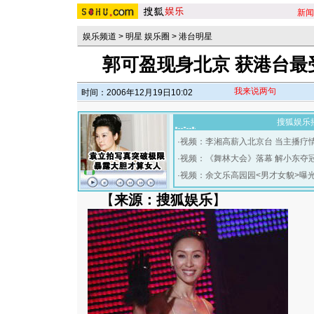
新闻
娱乐频道
>
明星 娱乐圈
>
港台明星
郭可盈现身北京 获港台最
我来说两句
时间：2006年12月19日10:02
搜狐娱乐
·
视频：李湘高薪入北京台 当主播疗
·
视频：《舞林大会》落幕 解小东夺
·
视频：余文乐高园园<男才女貌>曝
【
来源：搜狐娱乐
】