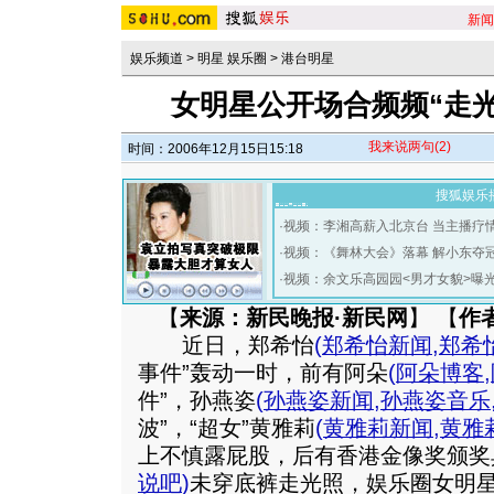
新闻
娱乐频道
>
明星 娱乐圈
>
港台明星
女明星公开场合频频“走光
我来说两句
(2)
时间：2006年12月15日15:18
搜狐娱乐
·
视频：李湘高薪入北京台 当主播疗
·
视频：《舞林大会》落幕 解小东夺
·
视频：余文乐高园园<男才女貌>曝
【
来源：新民晚报·新民网
】 【
作
近日，郑希怡
(
郑希怡新闻
,
郑希
事件”轰动一时，前有阿朵
(
阿朵博客
,
件”，孙燕姿
(
孙燕姿新闻
,
孙燕姿音乐
波”，“超女”黄雅莉
(
黄雅莉新闻
,
黄雅
上不慎露屁股，后有香港金像奖颁奖
说吧
)
未穿底裤走光照，娱乐圈女明