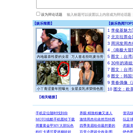
设为辩论话题
【
娱乐辣图
】
【
娱乐热闻TOP
1
李俊基魅力
2
北京拉票会
3
周润发周杰
4
《南极大冒
5
图文：台湾
内地最喜性爱的女星
万人签名拒吃麦当劳
6
30年的港
7
图文：台湾
8
图文：韩国
9
青春偶像《
小丫青涩童年照曝光
女星卖乳求荣情色图
10
图文：欧美
【
相关链接
】