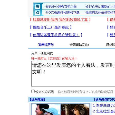
我来说两句
全部跟贴
(7条)
精华
用户：
唯一能打出【范特西】的输入法！
设为辩论话题
【
娱乐辣图
】
【
娱乐热闻TOP
1
李俊基魅力
2
北京拉票会