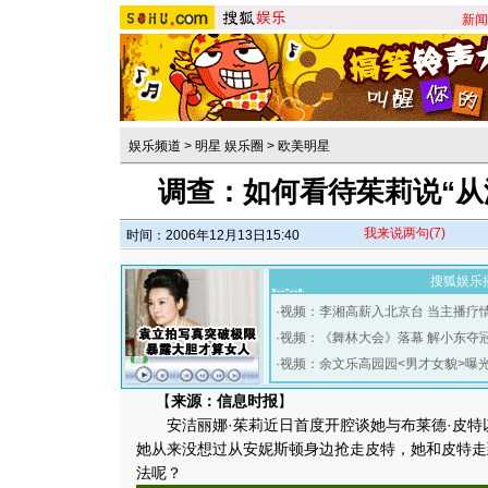
新闻
娱乐频道
>
明星 娱乐圈
>
欧美明星
调查：如何看待茱莉说“从
我来说两句
(7)
时间：2006年12月13日15:40
搜狐娱乐
·
视频：李湘高薪入北京台 当主播疗
·
视频：《舞林大会》落幕 解小东夺
·
视频：余文乐高园园<男才女貌>曝
【
来源：信息时报
】
安洁丽娜·茱莉近日首度开腔谈她与布莱德·皮特
她从来没想过从安妮斯顿身边抢走皮特，她和皮特走
法呢？