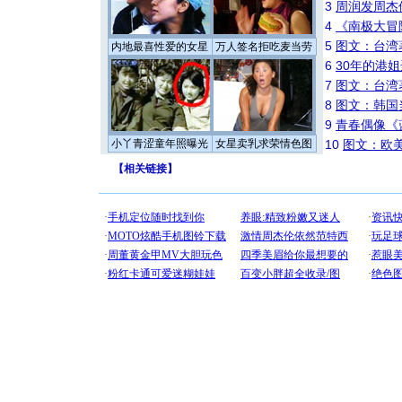
3
周润发周杰
4
《南极大冒
5
图文：台湾
内地最喜性爱的女星
万人签名拒吃麦当劳
6
30年的港
7
图文：台湾
8
图文：韩国
9
青春偶像《
小丫青涩童年照曝光
女星卖乳求荣情色图
10
图文：欧美
【
相关链接
】