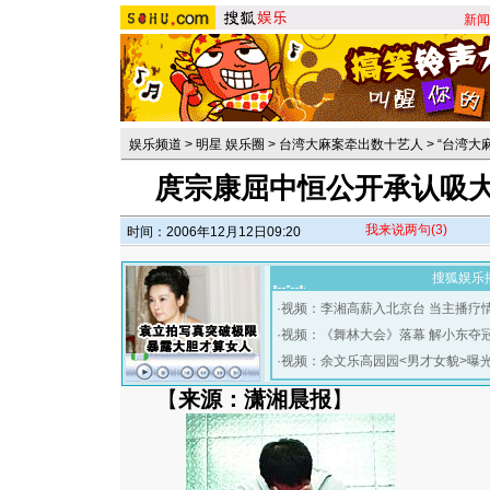
新闻
娱乐频道
>
明星 娱乐圈
>
台湾大麻案牵出数十艺人
>
“台湾大
庹宗康屈中恒公开承认吸大
我来说两句
(3)
时间：2006年12月12日09:20
搜狐娱乐
·
视频：李湘高薪入北京台 当主播疗
·
视频：《舞林大会》落幕 解小东夺
·
视频：余文乐高园园<男才女貌>曝
【
来源：潇湘晨报
】