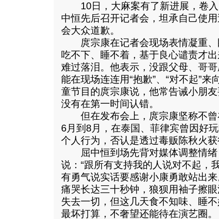
10日，大麻案有了新进展，卷入
中恒先后召开记者会，坦承自己使用
会大众道歉。
庹宗康在记者会现场表情凝重、
吃不下、睡不着，基于良心谴责才出
难过落泪。他表示，没跟父母、哥哥
能在现场连连用“抱歉”、“对不起”
童节目的庹宗康说，他常告诫小朋友
没有在第一时间认错。
但在发布会上，庹宗康坚称不曾
6月到8月，在泰国、菲律宾曾因好
个人行为，否认是透过毒贩陈秋火获
屈中恒到场先背对媒体调整情绪
说：“跟所有支持我的人说对不起，
有勇气说实话要感谢小康勇敢站出来
痛哭长达三十秒钟，狼狈用袖子擦眼
失去一切，但这几天食不知味、睡不
最坏打算，不奢望还能待在演艺圈。