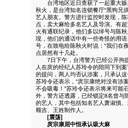
台湾地区近日查获了一起重大贩
秋火，是台湾知名连锁餐厅“黑狗兄
艺人朋友。警方进行监控时发现，陈
点，卖大麻给多名艺人及导演。有超
火有通联纪录，他们多以绰号与陈秋
现，他们的通话中有一些奇怪的用语
号，在致电给陈秋火时说：“我们在夜
点居然有十几处。
7日下午，台湾警方已经公开拘提
人在庹的经纪人苏玲令的陪同下到案
的提问，两人均否认涉案，只承认这
苏玲令还表示，“庹宗康绝对没有涉
不会吸毒！”苏玲令还表示将来可能
外，警方还透露，已经锁定8名曾与
的艺人，其中包括知名艺人萧淑慎、
顺吉、王姓制作人。
[震荡]
庹宗康屈中恒承认吸大麻