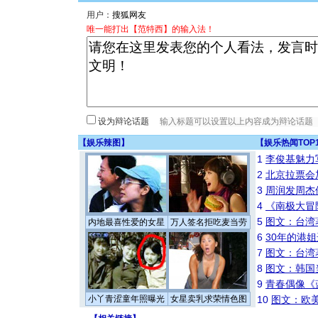
用户：
唯一能打出【范特西】的输入法！
设为辩论话题
【
娱乐辣图
】
【
娱乐热闻TOP
1
李俊基魅力
2
北京拉票会
3
周润发周杰
4
《南极大冒
5
图文：台湾
内地最喜性爱的女星
万人签名拒吃麦当劳
6
30年的港
7
图文：台湾
8
图文：韩国
9
青春偶像《
小丫青涩童年照曝光
女星卖乳求荣情色图
10
图文：欧美