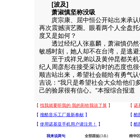
[波及]
萧淑慎坚称没吸
庹宗康、屈中恒公开站出来承认
再次震撼演艺圈。眼看两个人全盘托
度又是如何？
透过经纪人张嘉麟，萧淑慎仍然
敏感时刻，她人却不在台湾，是逃避
至于戎祥兄弟以及黄仲昆都关机
纪人周彦彤在接受采访时的态度也很
顺吉站出来，希望社会能给有勇气认
吉说：“我只是希望社会大众给他们
己的验尿很有信心。”本报综合报道
我来说两句
全部跟贴
(3条)
精华