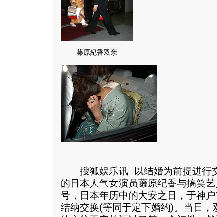
藤原紀香双亲
搜狐娱乐讯 以结婚为前提进行交
的日本人气女演员藤原纪香与搞笑艺
号，日本年历中的大安之日，于神户
结纳交换(等同于定下婚约)。当日