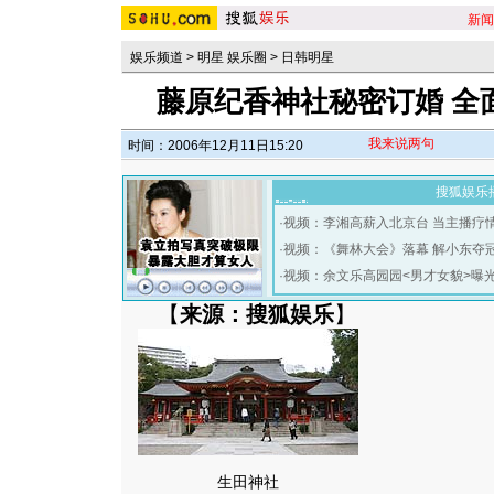
新闻
娱乐频道
>
明星 娱乐圈
>
日韩明星
藤原纪香神社秘密订婚 全
我来说两句
时间：2006年12月11日15:20
搜狐娱乐
·
视频：李湘高薪入北京台 当主播疗
·
视频：《舞林大会》落幕 解小东夺
·
视频：余文乐高园园<男才女貌>曝
【
来源：搜狐娱乐
】
生田神社