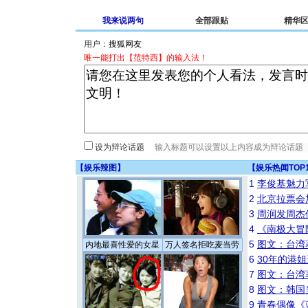
我来说两句
全部跟贴
精华
用户：
唯一能打出【范特西】的输入法！
设为辩论话题
【
娱乐辣图
】
【
娱乐热闻TOP
1
李俊基魅力
2
北京拉票会
3
周润发周杰
4
《南极大冒
5
图文：台湾
内地最喜性爱的女星
万人签名拒吃麦当劳
6
30年的港
7
图文：台湾
8
图文：韩国
9
青春偶像《