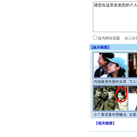
设为辩论话题
【
娱乐辣图
】
内地最喜性爱的女星
万人
小丫青涩童年照曝光
女星
【
相关链接
】