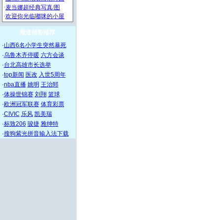
频道精彩推荐
·
山西6名小学生突然暴死
·
乌鲁木齐停暖
六方会谈
·
台北高雄市长选举
·
top新闻
医改
入世5周年
·
nba直播
姚明
王治郅
·
体操世锦赛
刘翔
篮球
·
欧洲冠军联赛
体育彩票
·
CIVIC
乐风
凯美瑞
·
标致206
骏捷
雅绅特
·
搜狗紫光拼音输入法下载