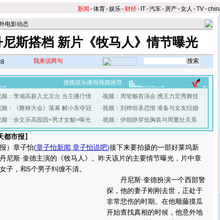
新闻
-
体育
-
娱乐
-
财经
-
IT
-
汽车
-
房产
-
女人
-
TV
-
chin
外电影动态
丹尼斯搭档 新片《牧马人》情节曝光
我来说两句
38
搜狐娱乐播报视频推荐
视频：李湘高薪入北京台 当主播疗情
·
视频：周笔畅首演会 携王力宏秀舞技
视频：《舞林大会》落幕 解小东夺冠
·
视频：刘烨坦承恋情 准备与女友结婚
视频：余文乐高园园<男才女貌>曝光
·
视频：伊能静穿低胸装与周董扯关系
天都市报
】
报）章子怡
(
章子怡新闻
,
章子怡说吧
)
接下来要拍摄的一部好莱坞新
丹尼斯·奎德主演的《牧马人》。昨天该片的主要情节曝光，片中章
女子，和5个男子纠缠不清。
丹尼斯·奎德扮演一个西部警
探，他的妻子刚刚去世，正处于
非常悲伤的时期。在他顺藤摸瓜
开始查找真相的时候，他意外地