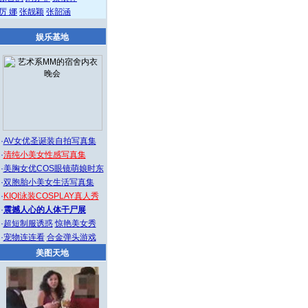
厉 娜
张靓颖
张韶涵
娱乐基地
·
AV女优圣诞装自拍写真集
·
清纯小美女性感写真集
·
美胸女优COS眼镜萌娘时东
·
双胞胎小美女生活写真集
·
KIQI泳装COSPLAY真人秀
·
震撼人心的人体干尸展
·
超短制服诱惑
惊艳美女秀
·
宠物连连看
合金弹头游戏
美图天地