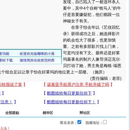
发现，自己陷入了一桩连环杀人
案中，其中4个自称“牧马人”的牛
仔是首要嫌疑犯，他们都跟一位
神秘女子有关。
在章子怡去年以《艺伎回忆
录》获得成功之后，她选择影片
的机会也大了很多，也更加慎
重。之前有多部影片找上门来，
可是均没有下文。最终还是好莱
坞最著名的制片人兼导演迈克尔·
贝打动了她，男主角是梅格·瑞恩
这个组合足以让章子怡在好莱坞的地位更上一层楼。（施庆）
(责任编辑：老菲)
全部跟贴
精华区
辩论区
匿名发表：
隐藏地址：
入法！