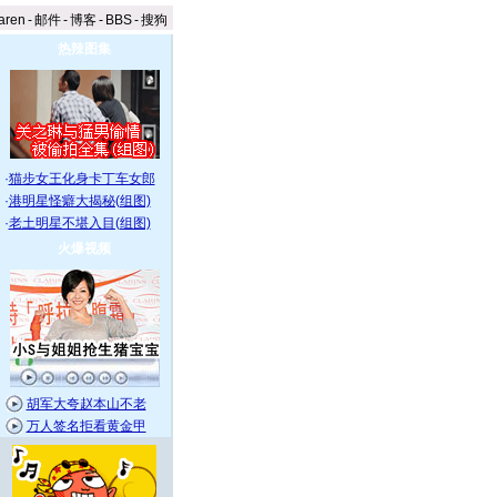
aren
-
邮件
-
博客
-
BBS
-
搜狗
热辣图集
·
猫步女王化身卡丁车女郎
·
港明星怪癖大揭秘(组图)
·
老土明星不堪入目(组图)
火爆视频
胡军大夸赵本山不老
万人签名拒看黄金甲