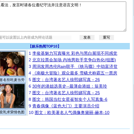
【
娱乐热闻TOP10
】
1
李俊基魅力写真曝光 彩色与黑白展现不同感觉
2
北京拉票会加场 内地男歌手竞争白热化(组图)
3
周润发周杰伦Rain联手 《铁马骝》中劫富济贫
4
《南极大冒险》观众最多 雪橇犬称霸五一票房
5
图文：台湾著名艺人徐熙娣写真－26
签名拒吃麦当劳
6
30年的港姐选美史--最薄命港姐：翁美玲
7
图文：台湾著名艺人徐熙娣写真－25
8
图文：韩国当红女星崔智友个人写真集-6
9
青春偶像《蓝色大门》主要演员介绍
卖乳求荣情色图
10
图文：欧美著名人气偶像奥黛丽-赫本-10