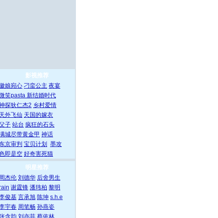
影视推荐
徽娘宛心
刁蛮公主
夜宴
微笑pasta
新结婚时代
神探狄仁杰2
乡村爱情
天外飞仙
天国的嫁衣
父子
站台
疯狂的石头
满城尽带黄金甲
神话
东京审判
宝贝计划
墨攻
色即是空
好奇害死猫
明星推荐
周杰伦
刘德华
后舍男生
rain
谢霆锋
潘玮柏
黎明
李俊基
言承旭
陈坤
s.h.e
李宇春
周笔畅
孙燕姿
张含韵
刘亦菲
蔡依林