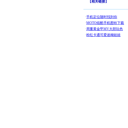
【
相关链接
】