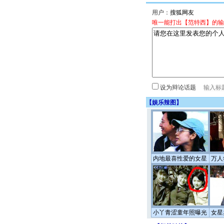
用户：
唯一能打出【范特西】的输
设为辩论话题
【
娱乐辣图
】
内地最喜性爱的女星
万人
小丫青涩童年照曝光
女星