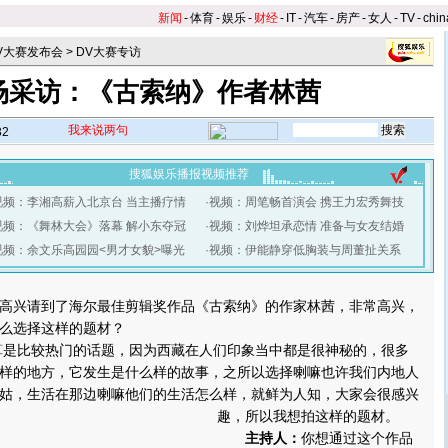
新闻
-
体育
-
娱乐
-
财经
-
IT
-
汽车
-
房产
-
女人
-
TV
-
chin
V大赛发布会
>
DV大赛专访
场采访：《古索纳》作者林茜
我来说两句
32
搜狐娱乐播报视频推荐
视频：李湘高薪入北京台 当主播疗情
·
视频：周笔畅首演会 携王力宏秀舞技
视频：《舞林大会》落幕 解小东夺冠
·
视频：刘烨坦承恋情 准备与女友结婚
视频：余文乐高园园<男才女貌>曝光
·
视频：伊能静穿低胸装与周董扯关系
】
高兴请到了海尔最佳剪辑奖作品《古索纳》的作家林茜，非常高兴，
么选择这样的题材？
算是比较热门的话题，因为西藏在人们印象当中都是很神秘的，很多
样的地方，它发生是什么样的故事，之所以选择喇嘛也许我们内地人
姑，生活在那边喇嘛他们的生活怎么样，就鲜为人知，大家会很感兴
趣，所以我想拍这样的题材。
主持人：
你想通过这个作品