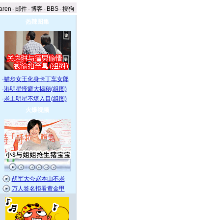
aren
-
邮件
-
博客
-
BBS
-
搜狗
热辣图集
·
猫步女王化身卡丁车女郎
·
港明星怪癖大揭秘(组图)
·
老土明星不堪入目(组图)
火爆视频
胡军大夸赵本山不老
万人签名拒看黄金甲