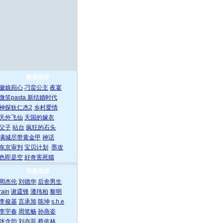
影视推荐
徽娘宛心
刁蛮公主
夜宴
微笑pasta
新结婚时代
神探狄仁杰2
乡村爱情
天外飞仙
天国的嫁衣
父子
站台
疯狂的石头
满城尽带黄金甲
神话
东京审判
宝贝计划
墨攻
色即是空
好奇害死猫
明星推荐
周杰伦
刘德华
后舍男生
rain
谢霆锋
潘玮柏
黎明
李俊基
言承旭
陈坤
s.h.e
李宇春
周笔畅
孙燕姿
张含韵
刘亦菲
蔡依林