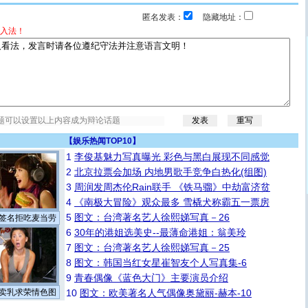
匿名发表：
隐藏地址：
入法！
【
娱乐热闻TOP10
】
1
李俊基魅力写真曝光 彩色与黑白展现不同感觉
2
北京拉票会加场 内地男歌手竞争白热化(组图)
3
周润发周杰伦Rain联手 《铁马骝》中劫富济贫
4
《南极大冒险》观众最多 雪橇犬称霸五一票房
5
图文：台湾著名艺人徐熙娣写真－26
签名拒吃麦当劳
6
30年的港姐选美史--最薄命港姐：翁美玲
7
图文：台湾著名艺人徐熙娣写真－25
8
图文：韩国当红女星崔智友个人写真集-6
9
青春偶像《蓝色大门》主要演员介绍
卖乳求荣情色图
10
图文：欧美著名人气偶像奥黛丽-赫本-10