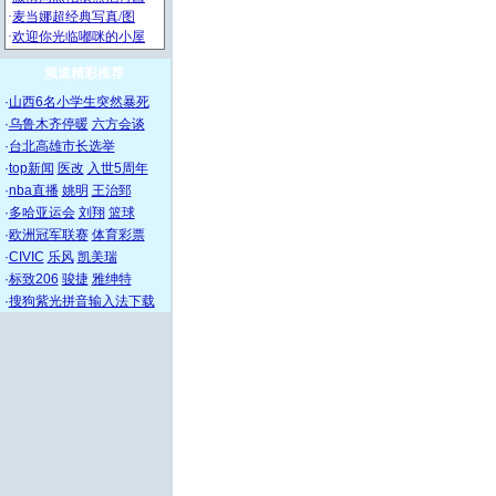
频道精彩推荐
·
山西6名小学生突然暴死
·
乌鲁木齐停暖
六方会谈
·
台北高雄市长选举
·
top新闻
医改
入世5周年
·
nba直播
姚明
王治郅
·
多哈亚运会
刘翔
篮球
·
欧洲冠军联赛
体育彩票
·
CIVIC
乐风
凯美瑞
·
标致206
骏捷
雅绅特
·
搜狗紫光拼音输入法下载