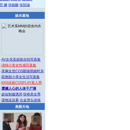
厉 娜
张靓颖
张韶涵
娱乐基地
·
AV女优圣诞装自拍写真集
·
清纯小美女性感写真集
·
美胸女优COS眼镜萌娘时东
·
双胞胎小美女生活写真集
·
KIQI泳装COSPLAY真人秀
·
震撼人心的人体干尸展
·
超短制服诱惑
惊艳美女秀
·
宠物连连看
合金弹头游戏
美图天地