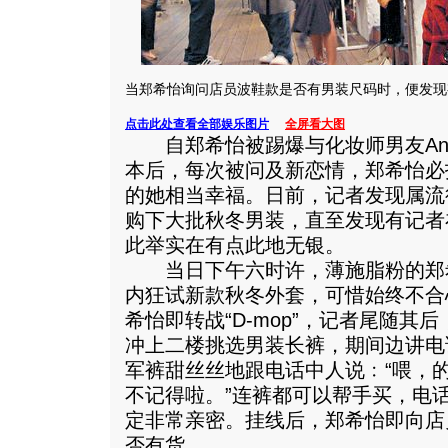
当郑希怡询问店员波鞋款是否有男装尺码时，便发现
点击此处查看全部娱乐图片
全屏看大图
自郑希怡被踢爆与化妆师男友And
本后，每次被问及新恋情，郑希怡必
的她相当幸福。日前，记者发现属流
购下大批秋冬男装，直至发现有记者
此举实在有点此地无银。
当日下午六时许，薄施脂粉的郑
内狂试新款秋冬外套，可惜始终不合
希怡即转战“D-mop”，记者尾随其
冲上二楼挑选男装长裤，期间边讲电
军裤甜丝丝地跟电话中人说﹕“喂，
不记得啦。”连裤都可以帮手买，电
定非常亲密。挂线后，郑希怡即向店
否有货。