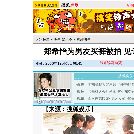
新闻
娱乐频道
>
明星 娱乐圈
>
港台明星
郑希怡为男友买裤被拍 见
我来说两句
(3)
时间：2006年12月05日08:45
搜狐娱乐
·
视频：李湘高薪入北京台 当主播疗
·
视频：《舞林大会》落幕 解小东夺
·
视频：余文乐高园园<男才女貌>曝
【
来源：搜狐娱乐
】