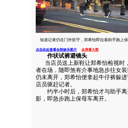
知道记者仍在门外驻守，郑希怡即拉着助手跑上保
点击此处查看全部娱乐图片
全屏看大图
作状试裤避镜头
当店员送上新鞋让郑希怡检视时，
者在场，随即煞有介事地急步往女装
仍未离开，郑希怡便拿起牛仔裤躲进
店员驱赶记者。
约半小时后，郑希怡才与助手离
影，即急步跑上保母车离开。