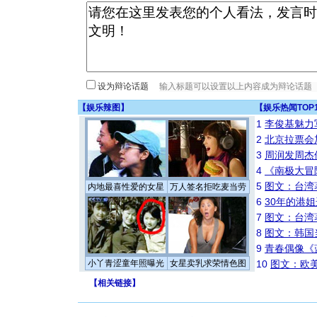
设为辩论话题
【
娱乐辣图
】
【
娱乐热闻TOP
1
李俊基魅力
2
北京拉票会
3
周润发周杰
4
《南极大冒
5
图文：台湾
内地最喜性爱的女星
万人签名拒吃麦当劳
6
30年的港
7
图文：台湾
8
图文：韩国
9
青春偶像《
小丫青涩童年照曝光
女星卖乳求荣情色图
10
图文：欧美
【
相关链接
】