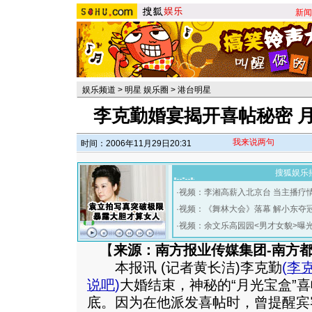
新闻
娱乐频道
>
明星 娱乐圈
>
港台明星
李克勤婚宴揭开喜帖秘密 
我来说两句
时间：2006年11月29日20:31
搜狐娱乐
·
视频：李湘高薪入北京台 当主播疗
·
视频：《舞林大会》落幕 解小东夺
·
视频：余文乐高园园<男才女貌>曝
【
来源：南方报业传媒集团-南方
本报讯 (记者黄长洁)李克勤
(
李
说吧
)
大婚结束，神秘的“月光宝盒”
底。因为在他派发喜帖时，曾提醒宾