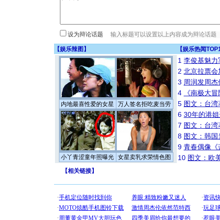
设为辩论话题
【
娱乐辣图
】
【
娱乐热闻TOP
1
李俊基魅力
2
北京拉票会
3
周润发周杰
4
《南极大冒
5
图文：台湾
内地最喜性爱的女星
万人签名拒吃麦当劳
6
30年的港
7
图文：台湾
8
图文：韩国
9
青春偶像《
小丫青涩童年照曝光
女星卖乳求荣情色图
10
图文：欧美
【
相关链接
】