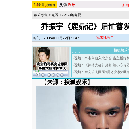
新闻
娱乐频道
>
电视 TV
>
内地电视
乔振宇《鹿鼎记》后忙蓄发
我来说两句
时间：2006年11月22日21:47
搜狐娱乐
·
视频：李湘高薪入北京台 当主播疗
·
视频：《舞林大会》落幕 解小东夺
·
视频：余文乐高园园<男才女貌>曝
【
来源：搜狐娱乐
】