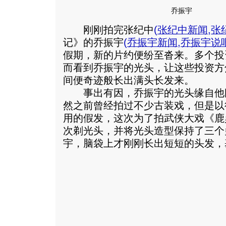
乔振宇
刚刚拍完张纪中
(
张纪中新闻
,
张
记》的乔振宇
(
乔振宇新闻
,
乔振宇说
假期，新的片约便纷至沓来。多个投
而看到乔振宇的光头，让这些投资方
间便奇迹般长出满头长发来。
事出有因，乔振宇的光头缘自他
然之前曾经拍过不少古装戏，但是以
用的假发，这次为了拍武侠大戏《鹿
次剃光头，并将光头造型保持了三个
宇，脑袋上才刚刚长出短短的头发，