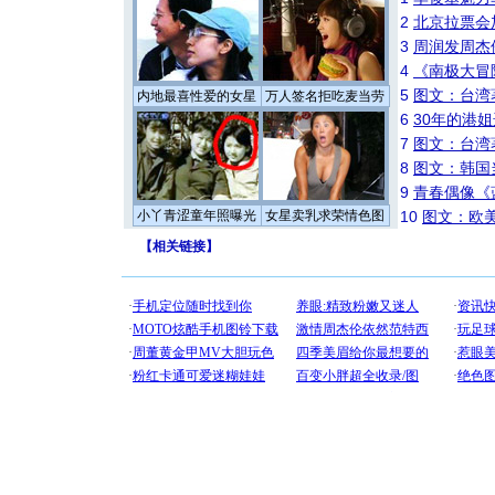
2
北京拉票会
3
周润发周杰
4
《南极大冒
5
图文：台湾
内地最喜性爱的女星
万人签名拒吃麦当劳
6
30年的港
7
图文：台湾
8
图文：韩国
9
青春偶像《
小丫青涩童年照曝光
女星卖乳求荣情色图
10
图文：欧美
【
相关链接
】