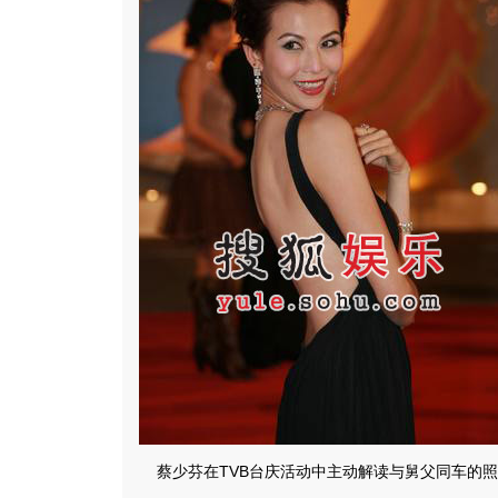
蔡少芬在TVB台庆活动中主动解读与舅父同车的