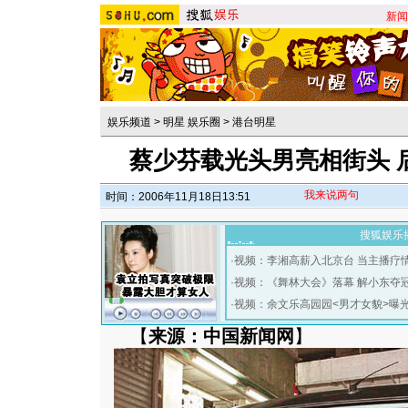
新闻
娱乐频道
>
明星 娱乐圈
>
港台明星
蔡少芬载光头男亮相街头 
我来说两句
时间：2006年11月18日13:51
搜狐娱乐
·
视频：李湘高薪入北京台 当主播疗
·
视频：《舞林大会》落幕 解小东夺
·
视频：余文乐高园园<男才女貌>曝
【
来源：中国新闻网
】