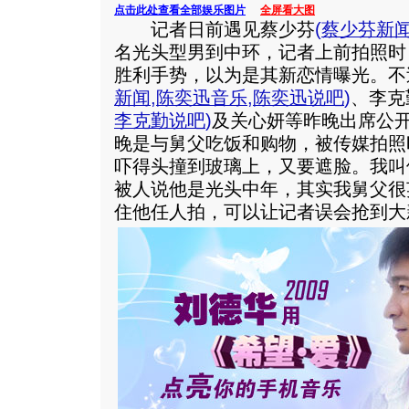
点击此处查看全部娱乐图片
全屏看大图
记者日前遇见蔡少芬
(
蔡少芬新
名光头型男到中环，记者上前拍照时
胜利手势，以为是其新恋情曝光。不过
新闻
,
陈奕迅音乐
,
陈奕迅说吧
)
、李克
李克勤说吧
)
及关心妍等昨晚出席公开
晚是与舅父吃饭和购物，被传媒拍照
吓得头撞到玻璃上，又要遮脸。我叫
被人说他是光头中年，其实我舅父很
住他任人拍，可以让记者误会抢到大