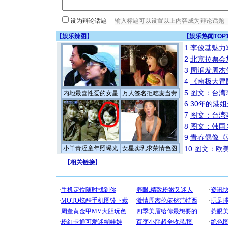
设为辩论话题
【
娱乐辣图
】
【
娱乐热闻TOP
1
李俊基魅力
2
北京拉票会
3
周润发周杰
4
《南极大冒
5
图文：台湾
内地最喜性爱的女星
万人签名拒吃麦当劳
6
30年的港
7
图文：台湾
8
图文：韩国
9
青春偶像《
小丫青涩童年照曝光
女星卖乳求荣情色图
10
图文：欧美
【
相关链接
】