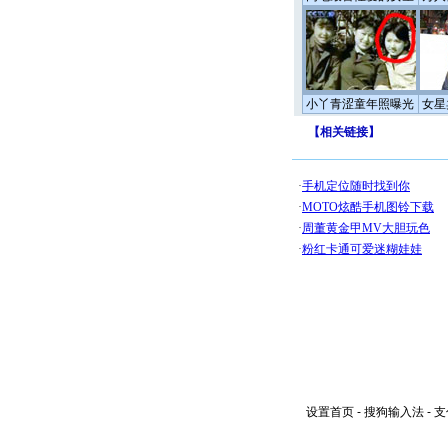
小丫青涩童年照曝光
女星
【
相关链接
】
设置首页
-
搜狗输入法
-
支