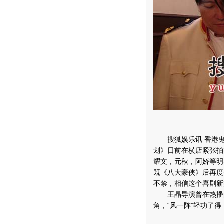
搜狐娱乐讯 香港鬼
划》日前在横店紧张拍
耀文，元秋，阿娇等明
既《八大豪侠》后再度
不禁，相信这个喜剧新
王晶导演曾在热播的
角，“风一阵”轻功了