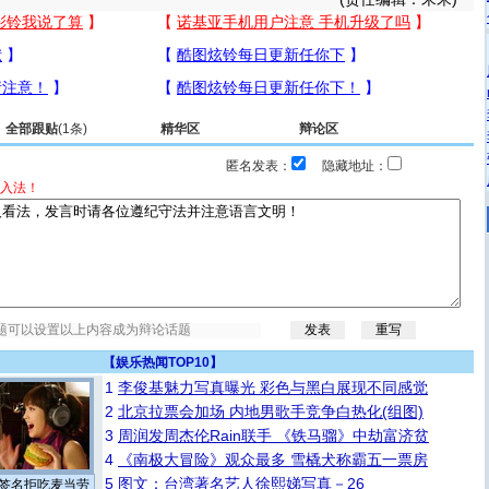
全部跟贴
(1条)
精华区
辩论区
匿名发表：
隐藏地址：
入法！
【
娱乐热闻TOP10
】
1
李俊基魅力写真曝光 彩色与黑白展现不同感觉
2
北京拉票会加场 内地男歌手竞争白热化(组图)
3
周润发周杰伦Rain联手 《铁马骝》中劫富济贫
4
《南极大冒险》观众最多 雪橇犬称霸五一票房
5
图文：台湾著名艺人徐熙娣写真－26
签名拒吃麦当劳