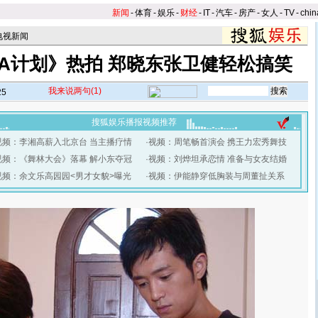
新闻
-
体育
-
娱乐
-
财经
-
IT
-
汽车
-
房产
-
女人
-
TV
-
chin
电视新闻
A计划》热拍 郑晓东张卫健轻松搞笑
我来说两句
(1)
25
搜狐娱乐播报视频推荐
视频：李湘高薪入北京台 当主播疗情
·
视频：周笔畅首演会 携王力宏秀舞技
视频：《舞林大会》落幕 解小东夺冠
·
视频：刘烨坦承恋情 准备与女友结婚
视频：余文乐高园园<男才女貌>曝光
·
视频：伊能静穿低胸装与周董扯关系
】