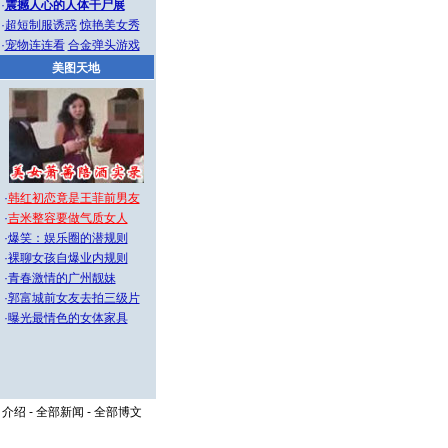
·
震撼人心的人体干尸展
·
超短制服诱惑
惊艳美女秀
·
宠物连连看
合金弹头游戏
美图天地
·
韩红初恋竟是王菲前男友
·
吉米整容要做气质女人
·
爆笑：娱乐圈的潜规则
·
裸聊女孩自爆业内规则
·
青春激情的广州靓妹
·
郭富城前女友去拍三级片
·
曝光最情色的女体家具
司介绍
-
全部新闻
-
全部博文