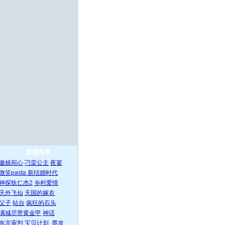
影视推荐
徽娘宛心
刁蛮公主
夜宴
微笑pasta
新结婚时代
神探狄仁杰2
乡村爱情
天外飞仙
天国的嫁衣
父子
站台
疯狂的石头
满城尽带黄金甲
神话
东京审判
宝贝计划
墨攻