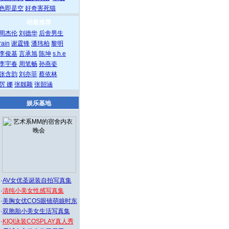
色即是空
好奇害死猫
明星推荐
周杰伦
刘德华
后舍男生
rain
谢霆锋
潘玮柏
黎明
李俊基
言承旭
陈坤
s.h.e
李宇春
周笔畅
孙燕姿
张含韵
刘亦菲
蔡依林
厉 娜
张靓颖
张韶涵
娱乐基地
·
AV女优圣诞装自拍写真集
·
清纯小美女性感写真集
·
美胸女优COS眼镜萌娘时东
·
双胞胎小美女生活写真集
·
KIQI泳装COSPLAY真人秀