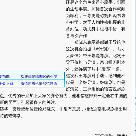
绎起这个角色来得心应手，刻画
的生动丰满。师徒首次合作就颇
为顺利，王导更是称赞郑晓东虚
心好学，对于人物性格把握的非
常到位，功夫身手也很不错，有
意再次合作。
郑晓东表示很感谢王导给他
这次机会拍摄《A计划》，《八
大豪侠》中王导是导演。此次王
导不仅担当导演，亲自操刀剧本
外，还饰演了片中“唐郎”一角。
这次和王导演对手戏，感到他不
仅是一个好导演，好编剧，也是
好演员，王导用他的语言说起剧
点。优秀的班底加上大家的齐心努力，他相信这部戏一定会在中国的
新的局面，引起很多人的关注。
将一套螳螂拳传授给郑晓东，非常有意思，相信这部电视剧播出时
特的螳螂拳。
(责任编辑：宋宋)