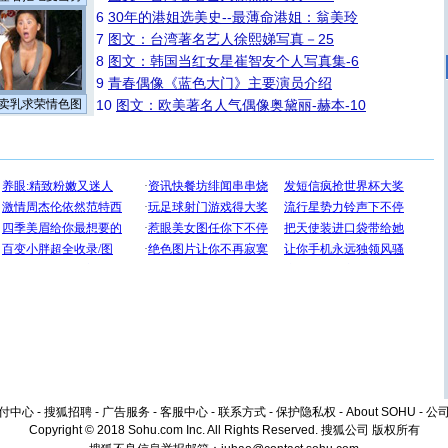
6
30年的港姐选美史--最薄命港姐：翁美玲
7
图文：台湾著名艺人徐熙娣写真－25
8
图文：韩国当红女星崔智友个人写真集-6
9
青春偶像《蓝色大门》主要演员介绍
卖乳求荣情色图
10
图文：欧美著名人气偶像奥黛丽-赫本-10
付中心
-
搜狐招聘
-
广告服务
-
客服中心
-
联系方式
-
保护隐私权
-
About SOHU
-
公
Copyright © 2018 Sohu.com Inc. All Rights Reserved.
搜狐公司
版权所有