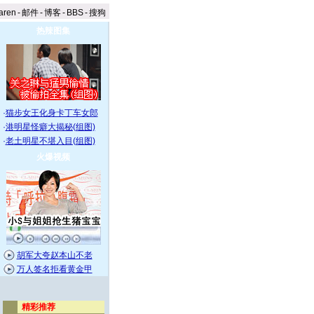
aren
-
邮件
-
博客
-
BBS
-
搜狗
热辣图集
·
猫步女王化身卡丁车女郎
·
港明星怪癖大揭秘(组图)
·
老土明星不堪入目(组图)
火爆视频
胡军大夸赵本山不老
万人签名拒看黄金甲