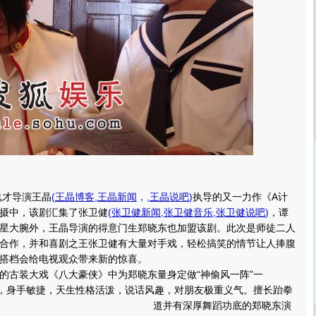
才导演王晶
(
王晶博客
,
王晶新闻
，,
王晶说吧
)
执导的又一力作《A计
摄中，该剧汇集了张卫健
(
张卫健新闻
,
张卫健音乐
,
张卫健说吧
)
，谭
星大腕外，王晶导演的得意门生郑晓东也加盟该剧。此次是师徒二人
合作，并和喜剧之王张卫健有大量对手戏，轻松搞笑的情节让人捧腹
搭档会给电视观众带来新的惊喜。
古装大戏《八大豪侠》中为郑晓东量身定做“神偷风一阵”一
得，身手敏捷，天生性格活泼，说话风趣，对朋友极重义气。
擅长跆拳
道并有深厚舞蹈功底的郑晓东演