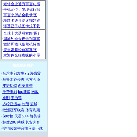
频道精彩推荐
·
台湾南部发生7.2级强震
·
乌鲁木齐停暖
六方会谈
·
皮诺切特
西安事变
·
免费电影
top新闻
医改
·
姚明
王治郅
·
多哈亚运会
刘翔
篮球
·
欧洲冠军联赛
体育彩票
·
保时捷
天语SX4
凯美瑞
·
标致206
荣威
长安奔奔
·
搜狗紫光拼音输入法下载