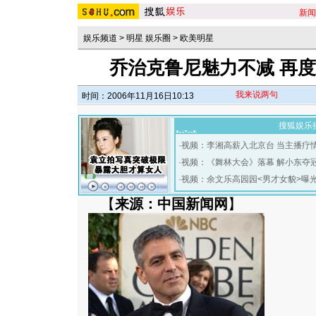
新闻
娱乐频道
>
明星 娱乐圈
>
欧美明星
乔治克鲁尼魅力不减 再度
我来说两句
时间：2006年11月16日10:13
搜狐娱乐
·
视频：李湘高薪入北京台 当主播疗
·
视频：《舞林大会》落幕 解小东夺
·
视频：余文乐高园园<男才女貌>曝
【
来源：中国新闻网
】