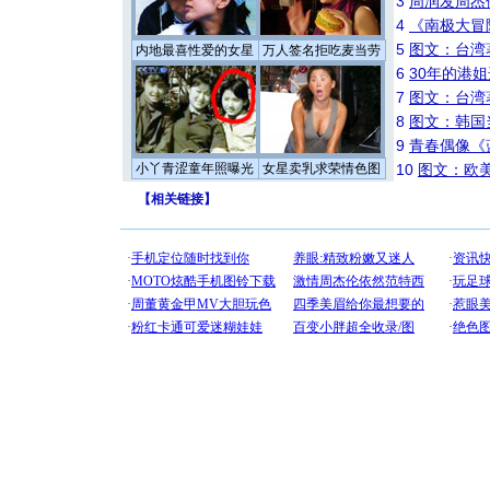
3
周润发周杰
4
《南极大冒
5
图文：台湾
内地最喜性爱的女星
万人签名拒吃麦当劳
6
30年的港
7
图文：台湾
8
图文：韩国
9
青春偶像《
小丫青涩童年照曝光
女星卖乳求荣情色图
10
图文：欧美
【
相关链接
】