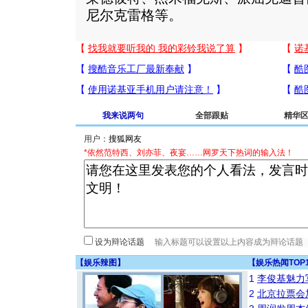
尼尔克雷格等。
我来说两句
全部跟贴
精华
用户：
*依然范特西、刘亦菲、夜宴……网罗天下热词的输入法！
设为辩论话题
【
娱乐辣图
】
【
娱乐热闻TOP
1
李俊基魅力
2
北京拉票会