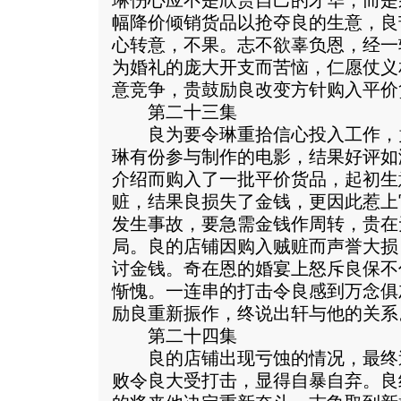
琳伤心应不是欣赏自己的才华，而是
幅降价倾销货品以抢夺良的生意，良
心转意，不果。志不欲辜负恩，经一
为婚礼的庞大开支而苦恼，仁愿仗义
意竞争，贵鼓励良改变方针购入平价
第二十三集
良为要令琳重拾信心投入工作，
琳有份参与制作的电影，结果好评如
介绍而购入了一批平价货品，起初生
赃，结果良损失了金钱，更因此惹上
发生事故，要急需金钱作周转，贵在
局。良的店铺因购入贼赃而声誉大损
讨金钱。奇在恩的婚宴上怒斥良保不
惭愧。一连串的打击令良感到万念俱
励良重新振作，终说出轩与他的关系
第二十四集
良的店铺出现亏蚀的情况，最终
败令良大受打击，显得自暴自弃。良