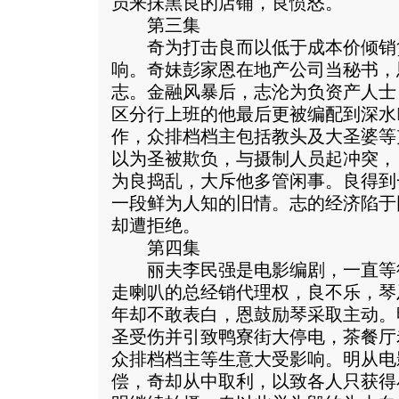
员来抺黑良的店铺，良愤怒。
第三集
奇为打击良而以低于成本价倾销
响。奇妹彭家恩在地产公司当秘书，
志。金融风暴后，志沦为负资产人士
区分行上班的他最后更被编配到深水
作，众排档档主包括教头及大圣婆等
以为圣被欺负，与摄制人员起冲突，
为良捣乱，大斥他多管闲事。良得到
一段鲜为人知的旧情。志的经济陷于
却遭拒绝。
第四集
丽夫李民强是电影编剧，一直等
走喇叭的总经销代理权，良不乐，琴
年却不敢表白，恩鼓励琴采取主动。
圣受伤并引致鸭寮街大停电，茶餐厅
众排档档主等生意大受影响。明从电
偿，奇却从中取利，以致各人只获得