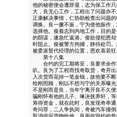
他的秘密便会遭辞退，志为保工作只
大，良无心工作，工程出了问题亦不
正康解决事情，仁协助检查出问题的
调换。良一撅不振，宁为使他振作，
选择他。俊着志到内地工作，目的是
的阴谋，遂急忙返港。俊欲侵犯恩却
时阻止。俊被警方拘捕，静待处罚。
被委派暂代经理的位置，恩欢喜若狂
第十八集
合约的完工期将至，良要求余作
叭。良为了工程而找奇取货，奇开出
入次货而花掉一笔金钱，故他要不断
给刚照顾，刚以不想与宁的关系曝光
不是刚而是良，当年宁离开良不久便
骗刚怀有他的儿子。琳决抚养轩，等
筹得资金，就在此时，良发现奇串通
奇问罪，二人争执间，奇被汽车撞倒
取消供应货物给他。良面临毁约的危