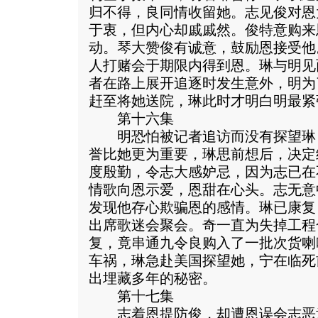
归不得，良同情收留她。志见俊对恩
于衷，但内心却戚戚然。俊特意购来
动。琴大赞俊有诚意，鼓励恩接受他
人打赌会于期限内得到恩。琳与明见
者在路上展开追逐时发生意外，明为
赶至将她送院，琳此时才明白明最紧
第十六集
明恐怕被记者追访而没有探望琳
誉比她更为重要，琳思前想后，决定
度殷勤，令志大感妒忌，因为志已在
情歌向恩示爱，恩甜在心头。志无意
发现他存心欺骗恩的感情。琳已康复
出席歌迷会聚会。奇一直为失掉工程
复，竟串通九令良购入了一批次货喇
车祸，琳急赴美国探望她，宁在临死
出埋藏多年的秘密。
第十七集
志着恩提防俊，却遭恩误会志恶