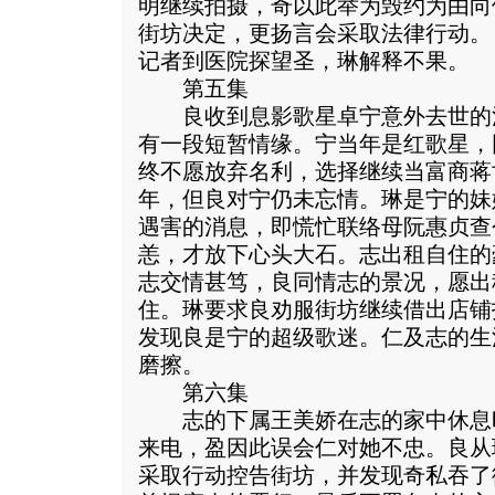
明继续拍摄，奇以此举为毁约为由向
街坊决定，更扬言会采取法律行动。
记者到医院探望圣，琳解释不果。
第五集
良收到息影歌星卓宁意外去世的
有一段短暂情缘。宁当年是红歌星，
终不愿放弃名利，选择继续当富商蒋
年，但良对宁仍未忘情。琳是宁的妹
遇害的消息，即慌忙联络母阮惠贞查
恙，才放下心头大石。志出租自住的
志交情甚笃，良同情志的景况，愿出
住。琳要求良劝服街坊继续借出店铺
发现良是宁的超级歌迷。仁及志的生
磨擦。
第六集
志的下属王美娇在志的家中休息
来电，盈因此误会仁对她不忠。良从
采取行动控告街坊，并发现奇私吞了