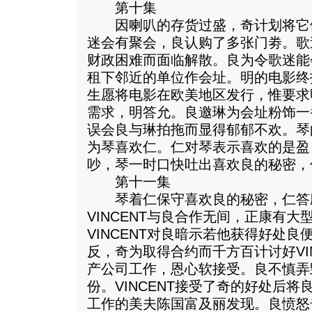
第十集
因喇叭的存货过盛，奇计划将它
迷会有聚会，良认购了多张门劵。歌
财政困难而面临解散。良为令歌迷能
租下邻近的单位作会址。明的电影终
生愿将电影在欧美地区发行，惟要求
需求，明答允。良邀琳为会址粉饰一
误会良与琳拍拖而显得郁郁不欢。琴
为琴喜欢仁。仁对琴表示喜欢的是盈
吵，琴一时口快吐出喜欢良的秘密，
第十一集
琴着仁保守喜欢良的秘密，仁答
VINCENT与良合作无间，正康有
VINCENT对良暗示若他获得好处
反，奇为取得合约而千方百计讨好VI
产公司工作，恩心软接受。良不慎弄
份。VINCENT接受了奇的好处后
工作的美夫陈国富及丽发现。良愤怒