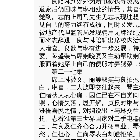
良陪琳到郊外为新电影找寻灵感
返家后仍回味与琳相处的情景，其喜
觉到。志的上司马先生见志表现理想
见自己的努力终有成绩，同时又发现
被地产代理监管局发现聘用无牌经纪
而将志辞退。良与琳陪轩出席校内活
人暗喜。良欲与琳有进一步发展，特
宴。琴盛装出席娴晚宴又主动帮助娴
服而着她穿上自己的便服才弄餸菜，
第二十七集
席上琳被文、丽等取笑与良拍拖
白，琳喜，二人旋即交往起来。琴主
仁睹状大表心痛，因仁已在不自觉间
照，心情失落，恩开解。贞反对琳与
难掩喜悦之情，对娴说出正与琳交往
托。志看准第三世界国家对二手电器
上，与良及仁齐心合力开拓事业。琴
愁，仁担心。仁向琴表白却遭拒绝。刚