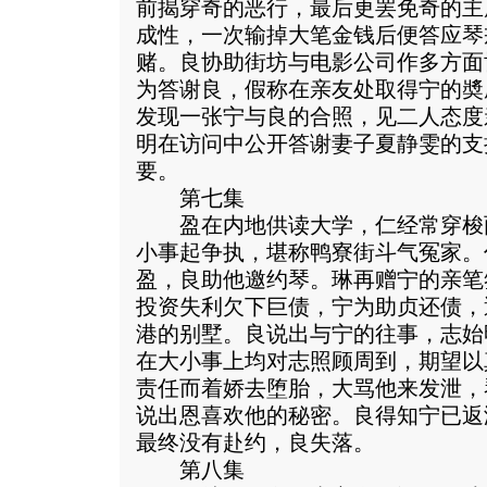
前揭穿奇的恶行，最后更罢免奇的主
成性，一次输掉大笔金钱后便答应琴
赌。良协助街坊与电影公司作多方面
为答谢良，假称在亲友处取得宁的奬
发现一张宁与良的合照，见二人态度
明在访问中公开答谢妻子夏静雯的支
要。
第七集
盈在内地供读大学，仁经常穿梭
小事起争执，堪称鸭寮街斗气冤家。
盈，良助他邀约琴。琳再赠宁的亲笔
投资失利欠下巨债，宁为助贞还债，
港的别墅。良说出与宁的往事，志始
在大小事上均对志照顾周到，期望以
责任而着娇去堕胎，大骂他来发泄，
说出恩喜欢他的秘密。良得知宁已返
最终没有赴约，良失落。
第八集