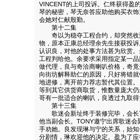
VINCENT的上司投诉。仁终获得
琴的秘密，琴无奈答应助他购买衣饰
会她对仁献殷勤。
第十二集
奇以为稳夺工程合约，却突然收到V
物，原本正康总经理余先生接获投诉
认识良，对他的处事方法甚为欣赏。
工程判给他。余要求采用指定某一品
做代理，良与奇洽商喇叭价格，奇竟
向街坊解释助仁的原因，只好将错就
地进修，离开前力荐志暂代其位置。
等到其它供货商取货，惟数量庞大仍
哥有一批适合的喇叭，良透过九取得
第十三集
歌迷会新址终于装修完毕，会长T
他当副会长。TONY邀宁出席歌迷
手劝她。良发现琳与宁的关系，始知
分剧情，琳欢迎他的决定。盈为了应