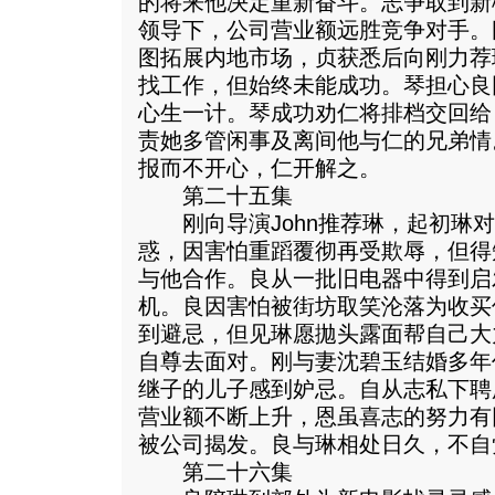
的将来他决定重新奋斗。志争取到新
领导下，公司营业额远胜竞争对手。
图拓展内地市场，贞获悉后向刚力荐
找工作，但始终未能成功。琴担心良
心生一计。琴成功劝仁将排档交回给
责她多管闲事及离间他与仁的兄弟情
报而不开心，仁开解之。
第二十五集
刚向导演John推荐琳，起初琳对J
惑，因害怕重蹈覆彻再受欺辱，但得
与他合作。良从一批旧电器中得到启
机。良因害怕被街坊取笑沦落为收买
到避忌，但见琳愿拋头露面帮自己大
自尊去面对。刚与妻沈碧玉结婚多年
继子的儿子感到妒忌。自从志私下聘
营业额不断上升，恩虽喜志的努力有
被公司揭发。良与琳相处日久，不自
第二十六集