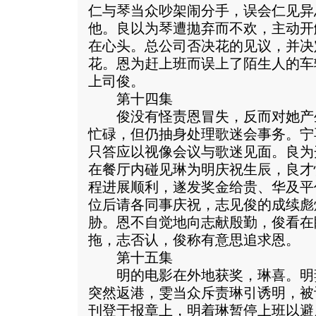
仁与琴当众吵架闹分手，误会仁见异
他。良以为琴遭拋弃而不欢，主动开
在心头。总公司否决花的见议，并决
花。恩为赶上班而误上了陌生人的车
上司俊。
第十四集
俊没有怪责恩冒失，反而对她产
忙碌，但仍抽身处理歌迷会事务。宁
只答应以视像会议与歌迷见面。良为
在餐厅内碰见琳为明庆祝生辰，良才
程进展顺利，遂发奖金给贵、华及平
位后请各同事庆祝，志见俊的成续彪
胁。恩不自觉地向志献殷勤，俊看在
拖，志否认，俊称有意思追求恩。
第十五集
明的电影在外地获奖，琳喜。明
突然返港，雯当众斥责琳引诱明，被
刊登于报章上，明着琳暂停上班以避