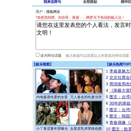
我来说两句
全部跟贴
精华
用户：
*依然范特西、刘亦菲、夜宴……网罗天下热词的输入法！
设为辩论话题
【
娱乐辣图
】
【
娱乐热闻TOP
1
李俊基魅力
2
北京拉票会
3
周润发周杰
4
《南极大冒
5
图文：台湾
内地最喜性爱的女星
万人签名拒吃麦当劳
6
30年的港
7
图文：台湾
8
图文：韩国
9
青春偶像《
小丫青涩童年照曝光
女星卖乳求荣情色图
10
图文：欧美