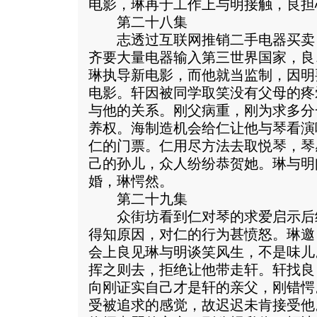
电影，琳再于工作上与明接触，良担
第二十八集
志透过互联网推销二手电器买卖
齐要大量电器输入第三世界国家，良
琳执导新电影，而他就当监制，因明
电影。轩因被同学取笑没有父母的疼
与他的关系。刚父病重，刚为求多分
养权。海制造机会给仁让他与琴看演
仁的门票。仁用尽方法去取悦琴，琴
己的孙儿，众人纷纷恭贺她。琳与明
婚，琳愕然。
第二十九集
众街坊看到仁对琴的求爱启示后
得知原因，对仁的行为甚愤怒。琳邀
会上良见琳与明谈笑风生，不是味儿
挥之则去，拒绝让他带走轩。轩找良
向刚证实自己才是轩的亲父，刚错愕
受被追求的感觉，故迟迟未肯接受他