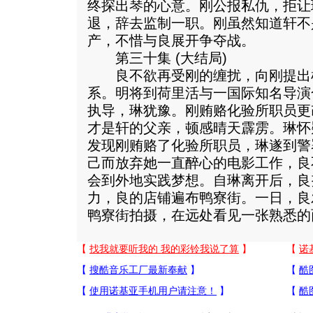
终探出琴的心意。刚公报私仇，拒让
退，辞去监制一职。刚虽然知道轩不
产，不惜与良展开争夺战。
第三十集 (大结局)
良不欲再受刚的缠扰，向刚提出检
系。明将到荷里活与一国际知名导演
执导，琳犹豫。刚贿赂化验所职员更
才是轩的父亲，顿感晴天霹雳。琳怀
发现刚贿赂了化验所职员，琳遂到警
己而放弃她一直醉心的电影工作，良
会到外地实践梦想。自琳离开后，良
力，良的店铺遍布鸭寮街。一日，良
鸭寮街拍摄，在远处看见一张熟悉的