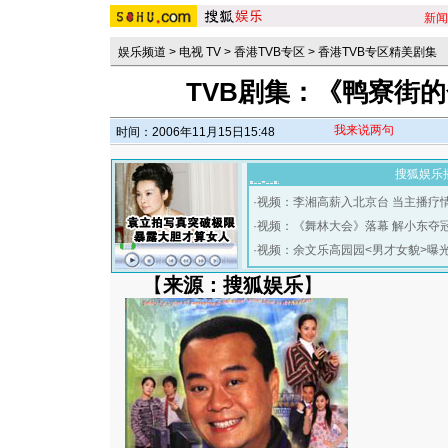
新闻
娱乐频道
>
电视 TV
>
香港TVB专区
>
香港TVB专区精美剧集
TVB剧集：《鸭寮街的金
我来说两句
时间：2006年11月15日15:48
搜狐娱乐
·
视频：李湘高薪入北京台 当主播疗
·
视频：《舞林大会》落幕 解小东夺
·
视频：余文乐高园园<男才女貌>曝
【
来源：搜狐娱乐
】