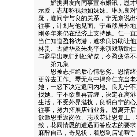
娇携男友向同事宣布婚讯，恩才
示爱，志却称视她如妹妹。琳见良对
疑，遂问宁与良的关系，宁无奈说出
往事，计划与他见面。宁虽移居外地
刚多年来仍在经济上支持她。仁一直
当仁知道盈将访港，遂求良协助让他
林贵、古健华及朱兆平来演戏帮助仁
与盈早出晚归到处游览，令盈疲倦不
第九集
恩被志拒絶后心情恶劣。恩情绪
更辞去工作。琴无意中揭穿仁充当老
她，一怒下决定返回内地。良见宁不
找她。宁不欲良再苦缠，决定在离港
生活，不受外界滋扰，良明白宁的心
往事，努力拓展店铺业务。恩离开后
欲邀恩重返岗位。志求花让恩复工，
致，花同情恩的遭遇而答应志的要求
麻醉自己，奇见状，着恩到店铺帮手