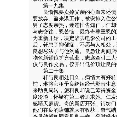
第十九集
良惭愧要卖掉父亲的心血来还债
要放弃。盈来港工作，被安排入住公
男子态度亲热，遂连忙告知仁，仁却
与志交往，恩苦恼，最终奇尊重恩的
为重新开始，决定辞去电影公司的工
后，轩患了抑郁症，不愿与人相处，
良想尽法子与他沟通。良急让两间店
物色新铺位扩充营业，志遂牵引二人
仪与良作交易，仪开出低价顶让良的
第二十集
轩与良相处日久，病情大有好转
铺，琳将它租予良继续经营影音生意
来助良周转，怎料良却说已筹得资金
度冷淡，怀疑有第三者追求她。仁发
感晴天霹雳。奇的新店开张，街坊们
他们在良的店铺就大有收获，奇气结
奇见他就如同看见良一样，登时怒火