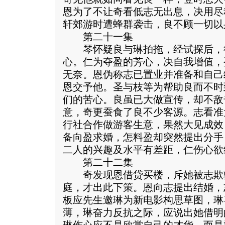
恩为了不让奇看低志无出息，决用尽
轩郊游时遭蜂群袭击，良不顾一切以
第二十一集
琴怀疑良与琳拍拖，经试探后，
心。仁为夺盈的芳心，决自我增值，
无奈。恩伪称志已置业并准备和自己
恩交予他。圣与枝等为帮助良而不时
们的苦心。良虽已大做宣传，却不敌
意，奇更蚕食了良不少客源。志看准
行社合作做游客生意，果然大见成效
备向盈求婚，怎料盈却突然提出分手
二人的兴趣及水平有差距，仁伤心欲
第二十二集
奇发现恩借贷买楼，斥她被志欺
庭，才出此下策。恩向志提出结婚，
板应先生邀琳为新电影构思草图，琳
薄，琳奋力反抗之际，应说出她借明