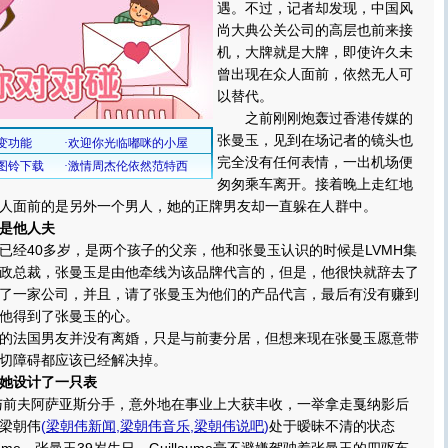
遇。不过，记者却发现，中国风
尚大典公关公司的高层也前来接
机，大牌就是大牌，即使许久未
曾出现在众人面前，依然无人可
以替代。
之前刚刚炮轰过香港传媒的
张曼玉，见到在场记者的镜头也
完全没有任何表情，一出机场便
匆匆乘车离开。接着晚上走红地
人面前的是另外一个男人，她的正牌男友却一直躲在人群中。
是他人夫
40多岁，是两个孩子的父亲，他和张曼玉认识的时候是LVMH集
政总裁，张曼玉是由他牵线为该品牌代言的，但是，他很快就辞去了
了一家公司，并且，请了张曼玉为他们的产品代言，最后有没有赚到
他得到了张曼玉的心。
法国男友并没有离婚，只是与前妻分居，但想来现在张曼玉愿意带
切障碍都应该已经解决掉。
她设计了一只表
与前夫阿萨亚斯分手，意外地在事业上大获丰收，一举拿走戛纳影后
梁朝伟
(
梁朝伟新闻
,
梁朝伟音乐
,
梁朝伟说吧
)
处于暧昧不清的状态