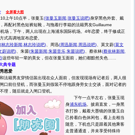
片
全屏看大图
0上午10点半，张曼玉
(
张曼玉新闻
,
张曼玉说吧
)
身穿黑色外套、戴
再配衬黑色短裤短靴，与拖着行李箱的法籍男友Guillaume
身香港机场，下午，两人出现在上海浦东国际机场。4年恋爱，终于修成正
方式高调地宣布恋爱。
(
林志玲新闻
,
林志玲说吧
)
、周迅
(
周迅新闻
,
周迅说吧
)
、莫文蔚
(
莫文
文蔚说吧
)
、朱茵
(
朱茵新闻
,
朱茵音乐
,
朱茵说吧
)
、蔡依林
(
蔡依林新闻
,
吧
)
这些年轻一辈的美女，但在张曼玉面前，她们都黯然失色……
尚大典专题
秀恩爱
法籍男友穿情侣装出现在众人面前，但发现现场有记者后，两人很
闸口前往登机，而张曼玉则假装不停地跟身旁女士交谈，面对记者的
不理，随后就走入闸口登机。
下午一点半左右，张曼玉现
身
浦东机场
。披肩直发，一身黑
衣打扮，戴着大墨镜的张曼玉自
己拎着白色休闲包，看上去相当
随意，下机也只是跟着其他乘客
走普通通道，并未享受特殊待