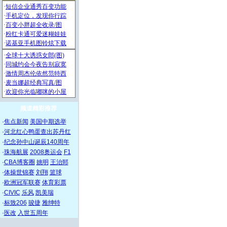
频道精彩推荐
·
焦点新闻
美国中期选举
·
河北红心鸭蛋查出苏丹红
·
纪念孙中山诞辰140周年
·
珠海航展
2008奥运会
F1
·
CBA博客圈
姚明
王治郅
·
体操世锦赛
刘翔
篮球
·
欧洲冠军联赛
体育彩票
·
CIVIC
乐风
凯美瑞
·
标致206
骏捷
雅绅特
·
医改
入世五周年