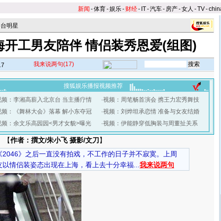
新闻
-
体育
-
娱乐
-
财经
-
IT
-
汽车
-
房产
-
女人
-
TV
-
chin
港台明星
开工男友陪伴 情侣装秀恩爱(组图)
我来说两句
(17)
17
搜狐娱乐播报视频推荐
视频：李湘高薪入北京台 当主播疗情
·
视频：周笔畅首演会 携王力宏秀舞技
视频：《舞林大会》落幕 解小东夺冠
·
视频：刘烨坦承恋情 准备与女友结婚
视频：余文乐高园园<男才女貌>曝光
·
视频：伊能静穿低胸装与周董扯关系
 【
作者：撰文/朱小飞 摄影/文刀
】
2046》之后一直没有拍戏，不工作的日子并不寂寞。上周
以情侣装姿态出现在上海，看上去十分幸福...
我来说两句