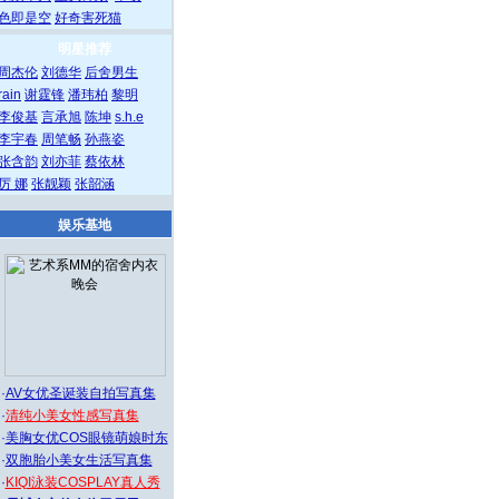
色即是空
好奇害死猫
明星推荐
周杰伦
刘德华
后舍男生
rain
谢霆锋
潘玮柏
黎明
李俊基
言承旭
陈坤
s.h.e
李宇春
周笔畅
孙燕姿
张含韵
刘亦菲
蔡依林
厉 娜
张靓颖
张韶涵
娱乐基地
·
AV女优圣诞装自拍写真集
·
清纯小美女性感写真集
·
美胸女优COS眼镜萌娘时东
·
双胞胎小美女生活写真集
·
KIQI泳装COSPLAY真人秀