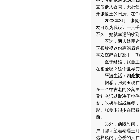
中，直到她遇见Guill
直闯伊人香闺，大批记者
开张曼玉的闺房。在Gu
2003年3月，张曼
友可以为我设计一只手
不久，她就幸运的收到G
不过，两人处理这段
玉很珍视这份离婚后遇
喜欢沉醉在忧愁里，“
至于结婚，张曼玉说要
在相爱呢？这个世界变
平淡生活：四处旅
据悉，张曼玉现在一
在一个很古老的公寓里
黎社交活动取决于她停
友，吃顿午饭或晚餐，
影。张曼玉很少在巴黎
西。
另外，前段时间，据
户口都可望着泰晤士河
这样说的，心爱的人在