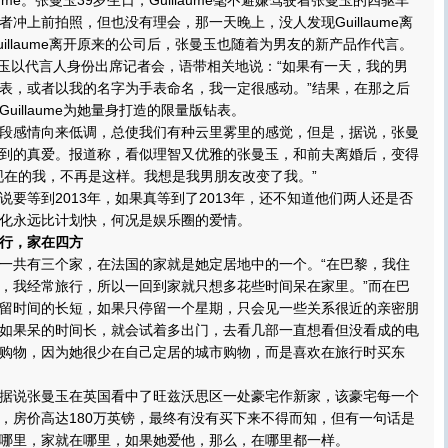
aume。张曼玉39岁生日，Guillaume毫不避嫌驾驶着张曼玉的四驱车
冲上前拍照，但也没有理会，那一天晚上，没人发现Guillaume离
illaume离开原来的公司后，张曼玉也随着为男友的新产品作代言。
玉以代言人身份出席记者会，语带相关地说：“如果有一天，我的男
表，或者以我的名字为手表命名，我一定很感动。”结果，在那之后
uillaume为她量身打造的限量版钻表。
感情向来低调，总使我们有种云里雾里的感觉，但是，据说，张曼
到的真爱。报道称，看似理智又优雅的张曼玉，和前夫离婚后，变得
现在的我，不再是这样。我想是我男朋友改变了我。”
等到2013年，如果真等到了2013年，还不知道他们两人还是否
化永远比计划快，何况是娱乐圈的爱情。
行，家在四方
共有三个家，在法国的家就是她定居地中的一个。“在巴黎，我住
，我经常旅行，所以一回到家就只想多花些时间呆在家里。”而在巴
留时间的长短，如果只停留一个星期，只会见一些关系很近的亲密朋
如果呆的时间长，就会试着多出门，去看几部一直想看但没看成的电
购物，因为她很少在自己定居的城市购物，而是喜欢在旅行时买东
说张曼玉在英国看中了旺兹沃思区一处豪宅作新家，该豪宅每一个
，房价高达180万英镑，最终有没有买下来不得而知，但有一句话是
哪里，家就在哪里，如果她爱他，那么，在哪里都一样。