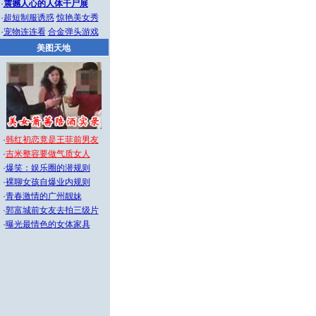
·
震撼人心的人体干尸展
·
超短制服诱惑
惊艳美女秀
·
宠物连连看
合金弹头游戏
美图天地
·
韩红初恋竟是王菲前男友
·
吉米整容要做气质女人
·
爆笑：娱乐圈的潜规则
·
裸聊女孩自爆业内规则
·
青春激情的广州靓妹
·
郭富城前女友去拍三级片
·
曝光最情色的女体家具