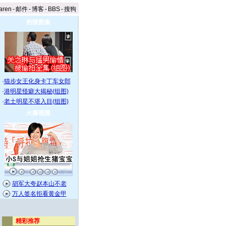
aren
-
邮件
-
博客
-
BBS
-
搜狗
热辣图集
·
猫步女王化身卡丁车女郎
·
港明星怪癖大揭秘(组图)
·
老土明星不堪入目(组图)
火爆视频
胡军大夸赵本山不老
万人签名拒看黄金甲