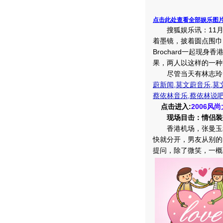
点击此处查看全部娱乐图
搜狐娱乐讯：11月1
着墨镜，披着圆点围巾，
Brochard一起现
果，两人以这样的一种
尽管当天有林志玲
蔚新闻
,
莫文蔚音乐
,
莫
蔡依林音乐
,
蔡依林说
点击进入:
2006风
现场目击：情侣装
香港机场，张曼玉和
快就分开，男友从别的
提问，除了微笑，一概