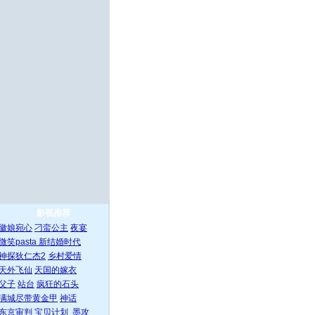
影视推荐
徽娘宛心
刁蛮公主
夜宴
微笑pasta
新结婚时代
神探狄仁杰2
乡村爱情
天外飞仙
天国的嫁衣
父子
站台
疯狂的石头
满城尽带黄金甲
神话
东京审判
宝贝计划
墨攻