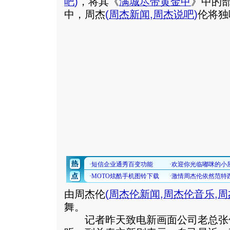
吧
)
，将其《
满城尽带黄金甲
》中的
中，周杰
(
周杰新闻
,
周杰说吧
)
伦将独
由周杰伦
(
周杰伦新闻
,
周杰伦音乐
,
周
舞。
记者昨天致电新画面公司老总张