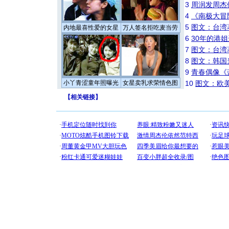
3
周润发周杰
4
《南极大冒
5
图文：台湾
内地最喜性爱的女星
万人签名拒吃麦当劳
6
30年的港
7
图文：台湾
8
图文：韩国
9
青春偶像《
小丫青涩童年照曝光
女星卖乳求荣情色图
10
图文：欧美
【
相关链接
】