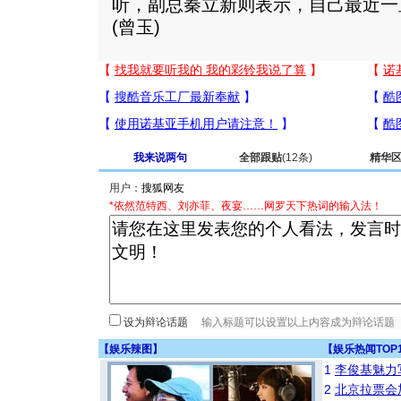
听，副总秦立新则表示，自己最近一
(曾玉)
我来说两句
全部跟贴
(12条)
精华
用户：
*依然范特西、刘亦菲、夜宴……网罗天下热词的输入法！
设为辩论话题
【
娱乐辣图
】
【
娱乐热闻TOP
1
李俊基魅力
2
北京拉票会