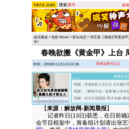
新闻
娱乐频道
>
电影 Movie
>
影坛动态
>
张艺谋《满城尽带黄金甲
甲》
春晚欲搬《黄金甲》上台 
我来说两句
(12)
时间：2006年11月14日10:38
搜狐娱乐
·
视频：李湘高薪入北京台 当主播疗
·
视频：《舞林大会》落幕 解小东夺
·
视频：余文乐高园园<男才女貌>曝
【
来源：解放网-新闻晨报
】
记者昨日(13日)获悉，在日前确定
会节目框架中，筹备组计划请出张艺