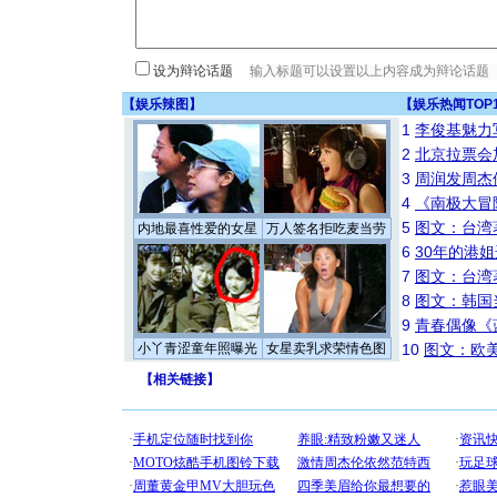
设为辩论话题
【
娱乐辣图
】
【
娱乐热闻TOP
1
李俊基魅力
2
北京拉票会
3
周润发周杰
4
《南极大冒
5
图文：台湾
内地最喜性爱的女星
万人签名拒吃麦当劳
6
30年的港
7
图文：台湾
8
图文：韩国
9
青春偶像《
小丫青涩童年照曝光
女星卖乳求荣情色图
10
图文：欧美
【
相关链接
】