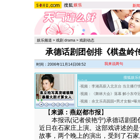
新闻
娱乐频道
>
戏剧 drama
>
戏剧动态
承德话剧团创排《棋盘岭
我来说两句
时间：2006年11月14日08:52
搜狐娱乐
·
视频：李湘高薪入北京台 当主播疗
·
视频：《舞林大会》落幕 解小东夺
·
视频：余文乐高园园<男才女貌>曝
【
来源：燕赵都市报
】
本报讯(记者侯艳宁)承德话剧团
近日在石家庄上演。这部戏讲述的是
故事，两个晚上的演出，受到了石家