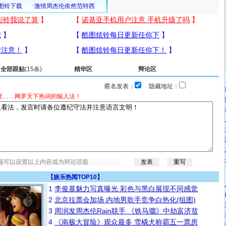
全部跟贴
(15条)
精华区
辩论区
匿名发表：
隐藏地址：
宴……网罗天下热词的输入法！
【
娱乐热闻TOP10
】
1
李俊基魅力写真曝光 彩色与黑白展现不同感觉
2
北京拉票会加场 内地男歌手竞争白热化(组图)
3
周润发周杰伦Rain联手 《铁马骝》中劫富济贫
4
《南极大冒险》观众最多 雪橇犬称霸五一票房