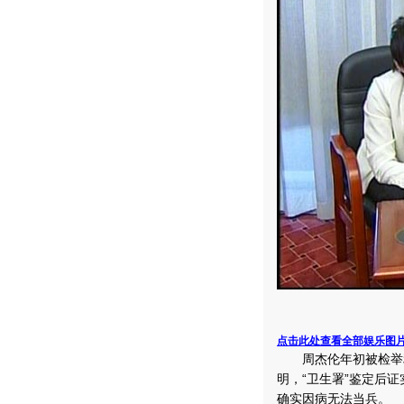
点击此处查看全部娱乐图
周杰伦年初被检举利
明，“卫生署”鉴定后
确实因病无法当兵。