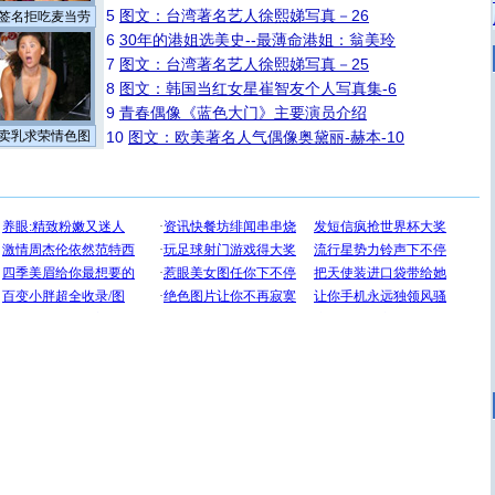
5
图文：台湾著名艺人徐熙娣写真－26
签名拒吃麦当劳
6
30年的港姐选美史--最薄命港姐：翁美玲
7
图文：台湾著名艺人徐熙娣写真－25
8
图文：韩国当红女星崔智友个人写真集-6
9
青春偶像《蓝色大门》主要演员介绍
卖乳求荣情色图
10
图文：欧美著名人气偶像奥黛丽-赫本-10