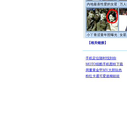
内地最喜性爱的女星
万人
小丫青涩童年照曝光
女星
【
相关链接
】