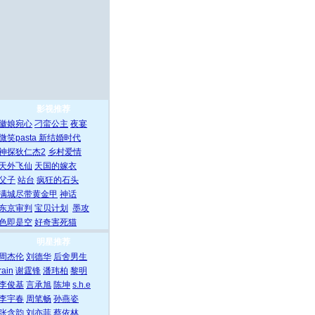
影视推荐
徽娘宛心
刁蛮公主
夜宴
微笑pasta
新结婚时代
神探狄仁杰2
乡村爱情
天外飞仙
天国的嫁衣
父子
站台
疯狂的石头
满城尽带黄金甲
神话
东京审判
宝贝计划
墨攻
色即是空
好奇害死猫
明星推荐
周杰伦
刘德华
后舍男生
rain
谢霆锋
潘玮柏
黎明
李俊基
言承旭
陈坤
s.h.e
李宇春
周笔畅
孙燕姿
张含韵
刘亦菲
蔡依林