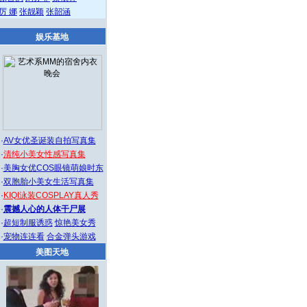
厉 娜
张靓颖
张韶涵
娱乐基地
·
AV女优圣诞装自拍写真集
·
清纯小美女性感写真集
·
美胸女优COS眼镜萌娘时东
·
双胞胎小美女生活写真集
·
KIQI泳装COSPLAY真人秀
·
震撼人心的人体干尸展
·
超短制服诱惑
惊艳美女秀
·
宠物连连看
合金弹头游戏
美图天地