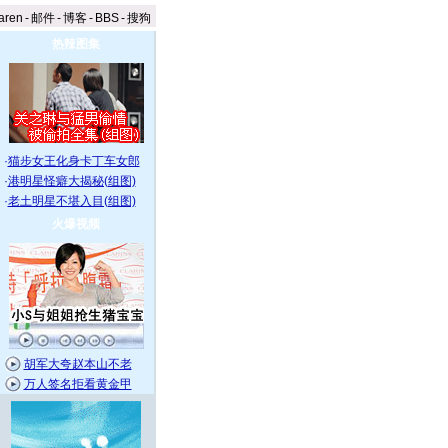
aren
-
邮件
-
博客
-
BBS
-
搜狗
热辣图集
·
猫步女王化身卡丁车女郎
·
港明星怪癖大揭秘(组图)
·
老土明星不堪入目(组图)
火爆视频
胡军大夸赵本山不老
万人签名拒看黄金甲