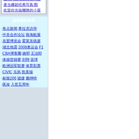
频道精彩推荐
·
焦点新闻
希拉克访华
·
中非合作论坛
珠海航展
·
东盟博览会
霍英东病逝
·
湖北地震
2008奥运会
F1
·
CBA博客圈
姚明
王治郅
·
体操世锦赛
刘翔
篮球
·
欧洲冠军联赛
体育彩票
·
CIVIC
乐风
凯美瑞
·
标致206
骏捷
雅绅特
·
医改
入世五周年