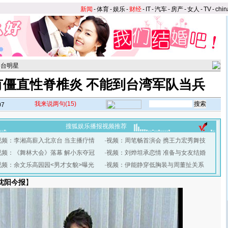
新闻
-
体育
-
娱乐
-
财经
-
IT
-
汽车
-
房产
-
女人
-
TV
-
chin
港台明星
有僵直性脊椎炎 不能到台湾军队当兵
我来说两句
(15)
07
搜狐娱乐播报视频推荐
视频：李湘高薪入北京台 当主播疗情
·
视频：周笔畅首演会 携王力宏秀舞技
视频：《舞林大会》落幕 解小东夺冠
·
视频：刘烨坦承恋情 准备与女友结婚
视频：余文乐高园园<男才女貌>曝光
·
视频：伊能静穿低胸装与周董扯关系
沈阳今报
】