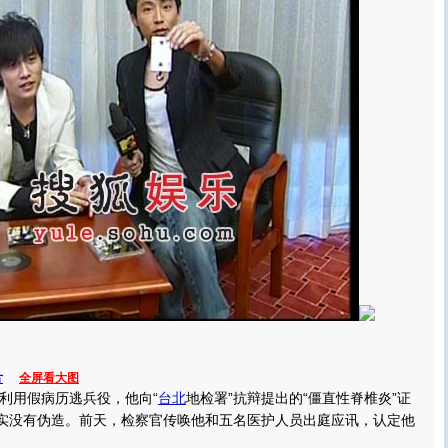
片
全屏看大图
用假病历逃兵役，他向“
台北
地检署”抗辩提出的“僵直性脊椎炎”证
证实没有伪造。前天，检察官传唤他和五名医护人员出庭应讯，认定他